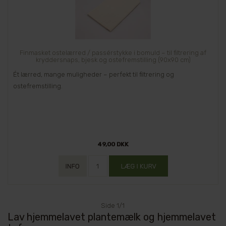
Finmasket ostelærred / passérstykke i bomuld – til filtrering af
kryddersnaps, bjesk og ostefremstilling (90x90 cm)
Ét lærred, mange muligheder – perfekt til filtrering og
ostefremstilling.
49,00 DKK
Side 1/1
Lav hjemmelavet plantemælk og hjemmelavet