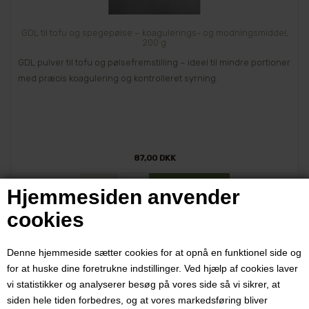
GDL til tofu og spegepølse – koagulerings- og modningsmiddel,
200 g
GDL pulver til tofu og pølsefremstilling – ideel til mindre portioner
med præcis koagulering og kontrolleret syrning.
87,00 DKK
Hjemmesiden anvender
cookies
Varenr.: 6640
Denne hjemmeside sætter cookies for at opnå en funktionel side og
for at huske dine foretrukne indstillinger. Ved hjælp af cookies laver
vi statistikker og analyserer besøg på vores side så vi sikrer, at
siden hele tiden forbedres, og at vores markedsføring bliver