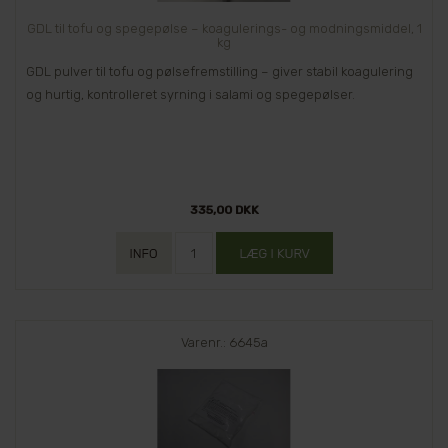
GDL til tofu og spegepølse – koagulerings- og modningsmiddel, 1
kg
GDL pulver til tofu og pølsefremstilling – giver stabil koagulering
og hurtig, kontrolleret syrning i salami og spegepølser.
335,00 DKK
Varenr.: 6645a