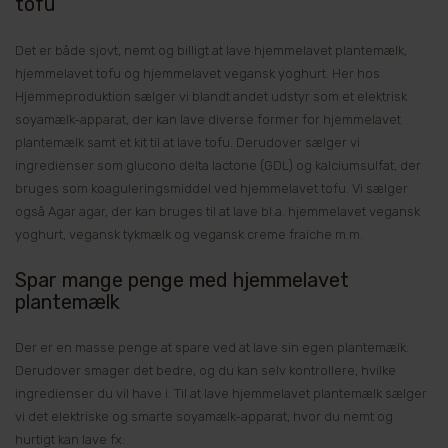
tofu
Det er både sjovt, nemt og billigt at lave hjemmelavet plantemælk,
hjemmelavet tofu og hjemmelavet vegansk yoghurt. Her hos
Hjemmeproduktion sælger vi blandt andet udstyr som et elektrisk
soyamælk-apparat, der kan lave diverse former for hjemmelavet
plantemælk samt et kit til at lave tofu. Derudover sælger vi
ingredienser som glucono delta lactone (GDL) og kalciumsulfat, der
bruges som koaguleringsmiddel ved hjemmelavet tofu. Vi sælger
også Agar agar, der kan bruges til at lave bl.a. hjemmelavet vegansk
yoghurt, vegansk tykmælk og vegansk creme fraiche m.m.
Spar mange penge med hjemmelavet
plantemælk
Der er en masse penge at spare ved at lave sin egen plantemælk.
Derudover smager det bedre, og du kan selv kontrollere, hvilke
ingredienser du vil have i. Til at lave hjemmelavet plantemælk sælger
vi det elektriske og smarte soyamælk-apparat, hvor du nemt og
hurtigt kan lave fx: