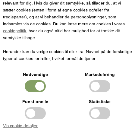
relevant for dig. Hvis du giver dit samtykke, så tillader du, at vi
sætter cookies (enten i form af egne cookies og/eller fra
tredjeparter), og at vi behandler de personoplysninger, som
Kalciumsulfat (Gips) til tofu og vandjustering i ølbrygning – 100 g
indsamles via de cookies. Du kan læse mere om cookies i vores
cookiepolitik
, hvor du også altid har mulighed for at trække dit
Velegnet til små batch tofu eller præcis pH-justering af brygvand
samtykke tilbage.
ved hjemmebrygning.
Herunder kan du vælge cookies til eller fra. Navnet på de forskellige
typer af cookies fortæller, hvilket formål de tjener.
Nødvendige
Markedsføring
36,00 DKK
Funktionelle
Statistiske
Varenr.: 6640b
Vis cookie detaljer