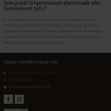
Spørgsmål til hjemmelavet plantemælk eller
hjemmelavet tofu?
Er der noget du er i tvivl om, er du mere end velkommen til at
kontakte os på telefon 62 67 14 47, eller du kan sende en mail til
info@hjemmeproduktion.dk. Du kan også læse mere om de enkelte
produkter ved at klikke ind på dem, ligesom du også nogle gange
både kan finde vejledninger og opskrifter.
DANSK HJEMMEPRODUKTION
Holmevej 1, DK-7361 Ejstrupholm
+45 6267 1447
info@hjemmeproduktion.dk