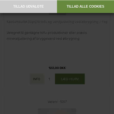
Kalciumsulfat (Gips) til tofu og vandjustering ved ølbrygning – 1 kg
Velegnet til gentagne tofu-produktioner eller præcis
mineraljustering af bryggevand ved ølbrygning.
122,00 DKK
Varenr.: 1057