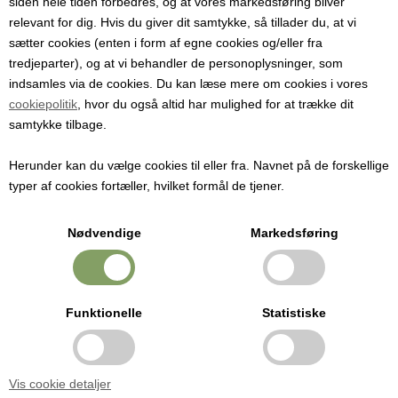
siden hele tiden forbedres, og at vores markedsføring bliver
Hjemmeproduktion
relevant for dig. Hvis du giver dit samtykke, så tillader du, at vi
sætter cookies (enten i form af egne cookies og/eller fra
OBS: Ny adresse fra mandag 3.
tredjeparter), og at vi behandler de personoplysninger, som
indsamles via de cookies. Du kan læse mere om cookies i vores
november, 2025. Holmevej 1, 7361
cookiepolitik
, hvor du også altid har mulighed for at trække dit
LÆS MERE
samtykke tilbage.
Ejstrupholm
Herunder kan du vælge cookies til eller fra. Navnet på de forskellige
Se vores Instagram
typer af cookies fortæller, hvilket formål de tjener.
Dansk Hjemmeproduktion blev etableret i 1986.
Nødvendige
Markedsføring
Vores idé er grundlæggende at udvikle, producere og markedsføre
DANSK HJEMMEPRODUKTION
materialer, udstyr og ingredienser til lette og gennemprøvede
metoder til fremstilling og konservering af fødevarer. Det vil sige
Holmevej 1, DK-7361 Ejstrupholm
fødevarer, der af mange opfattes, som vanskelige at lave selv.
Funktionelle
Statistiske
+45 6267 1447
info@hjemmeproduktion.dk
Samtidig er der i anvisningerne lagt vægt på at undgå madsminke og
unødvendige tilsætningsstoffer.
Vis cookie detaljer