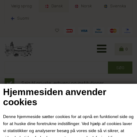
Vælg sprog:
Dansk
Norsk
Svenska
Suomi
0
Salg til private, erhverv og institutioner
Hjemmesiden anvender
Ordrer sendes indenfor 1-2 hverdage
cookies
30 dages fuld returret
Denne hjemmeside sætter cookies for at opnå en funktionel side og
for at huske dine foretrukne indstillinger. Ved hjælp af cookies laver
Velkommen til Dansk
vi statistikker og analyserer besøg på vores side så vi sikrer, at