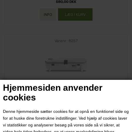
580,00 DKK
Varenr.: 8257
Hjemmesiden anvender
Wrapmaster 4500 Dispenser exkl. rulle
cookies
Træt af husholdningsfilm?
Wrapmaster gør arbejdet hurtigt og let. Wrapmaster 4500
Denne hjemmeside sætter cookies for at opnå en funktionel side og
arbejder med en filmrulle på 45 cm bredde
for at huske dine foretrukne indstillinger. Ved hjælp af cookies laver
Exkl. film
vi statistikker og analyserer besøg på vores side så vi sikrer, at
siden hele tiden forbedres, og at vores markedsføring bliver