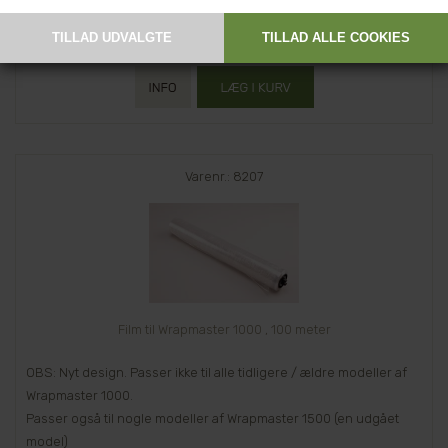
655,00 DKK
Varenr.: 8207
Film til Wrapmaster 1000 , 100 meter
OBS: Nyt design. Passer ikke til alle tidligere / ældre modeller af
Wrapmaster 1000.
Passer også til nogle modeller af Wrapmaster 1500 (en udgået
model)