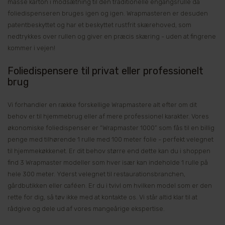
masse karton i modsætning til den traditionelle engangsrulle da
foliedispenseren bruges igen og igen. Wrapmasteren er desuden
patentbeskyttet og har et beskyttet rustfrit skærehoved, som
nedtrykkes over rullen og giver en præcis skæring - uden at fingrene
kommer i vejen!
Foliedispensere til privat eller professionelt
brug
Vi forhandler en række forskellige Wrapmastere alt efter om dit
behov er til hjemmebrug eller af mere professionel karakter. Vores
økonomiske foliedispenser er “Wrapmaster 1000” som fås til en billig
penge med tilhørende 1 rulle med 100 meter folie - perfekt velegnet
til hjemmekøkkenet. Er dit behov større end dette kan du i shoppen
find 3 Wrapmaster modeller som hver især kan indeholde 1 rulle på
hele 300 meter. Yderst velegnet til restaurationsbranchen,
gårdbutikken eller caféen. Er du i tvivl om hvilken model som er den
rette for dig, så tøv ikke med at kontakte os. Vi står altid klar til at
rådgive og dele ud af vores mangeårige ekspertise.