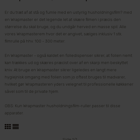
Er du træt af at stå og fumle med en ustyrlig husholdningsfilm? med
en Wrapmaster er det legende let at skære filmen i præcis den
størrelse du skal bruge, og du undgår herved en masse spil. Alle
vores Wrapmasterem hvor det er angivet, sælges inklusiv 1 stk.
filmrulle på hhv. 100 - 300 meter.
En Wrapmaster - også kaldet en foliedispenser sikrer, at folien nemt
kan trækkes ud og skæres præcist over af en skarp men beskyttet
kniv. At bruge en Wrapmaster sikrer ligeledes en langt mere
hygiejnisk omgang med folien som jo oftest bruges til madvarer,
hvilket gør Wrapmasteren yders velegnet til professionelle køkkener
såvel som til de private hjem.
OBS: Kun Wrapmaster husholdningsfilm-ruller passer til disse
apparater.
Side 1/1