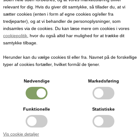
relevant for dig. Hvis du giver dit samtykke, så tillader du, at vi
468,00 DKK
sætter cookies (enten i form af egne cookies og/eller fra
tredjeparter), og at vi behandler de personoplysninger, som
indsamles via de cookies. Du kan læse mere om cookies i vores
cookiepolitik
, hvor du også altid har mulighed for at trække dit
samtykke tilbage.
Varenr.: 8206-Pakke
Herunder kan du vælge cookies til eller fra. Navnet på de forskellige
typer af cookies fortæller, hvilket formål de tjener.
Nødvendige
Markedsføring
Wrapmaster 4500 inkl. 1 rulle med 300 meter film
Funktionelle
Statistiske
Træt af husholdningsfilm?
Wrapmaster gør arbejdet hurtigt og let. Wrapmaster 4500
arbejder med en filmrulle på 45 cm bredde
Dispenseren leveres med en rulle film (45 cm x 300 m)
Vis cookie detaljer