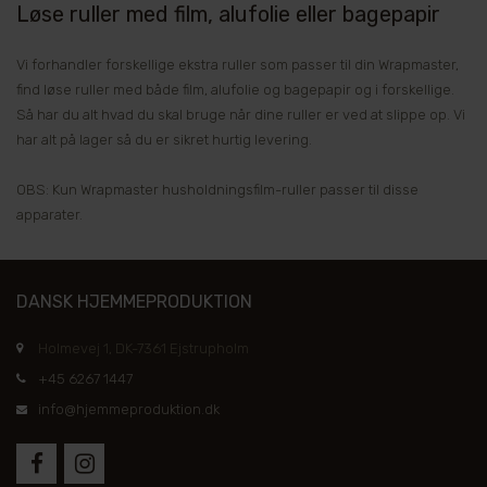
Løse ruller med film, alufolie eller bagepapir
Vi forhandler forskellige ekstra ruller som passer til din Wrapmaster,
find løse ruller med både film, alufolie og bagepapir og i forskellige.
Så har du alt hvad du skal bruge når dine ruller er ved at slippe op. Vi
har alt på lager så du er sikret hurtig levering.
OBS: Kun Wrapmaster husholdningsfilm-ruller passer til disse
apparater.
DANSK HJEMMEPRODUKTION
Holmevej 1, DK-7361 Ejstrupholm
+45 6267 1447
info@hjemmeproduktion.dk