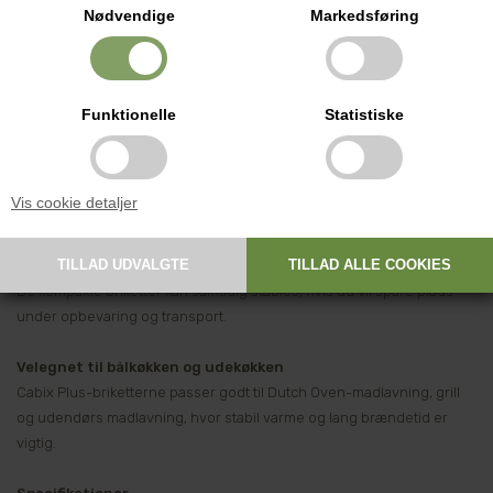
Nødvendige
Markedsføring
Effektiv varme og lang brændetid
Den rillede overflade forbedrer luftcirkulationen omkring briketterne
og sikrer en stabil og effektiv forbrænding.
Funktionelle
Statistiske
Brændetiden er op til ca. 4 timer afhængigt af brug og lufttilførsel.
Fremstillet af kokosmateriale
Vis cookie detaljer
Briketterne er fremstillet af overskudsmateriale fra produktion af
kokosmælk og kan genbruges, hvis de slukkes efter brug.
De kompakte briketter kan samtidig stables, hvis du vil spare plads
under opbevaring og transport.
Velegnet til bålkøkken og udekøkken
Cabix Plus-briketterne passer godt til Dutch Oven-madlavning, grill
og udendørs madlavning, hvor stabil varme og lang brændetid er
vigtig.