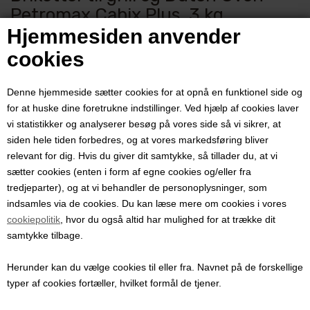
Petromax Cabix Plus, 3 kg
Hjemmesiden anvender
Varenummer:
PMc-plus
cookies
Langtidsholdbare briketter til Dutch Oven, grill og madlavning over
Denne hjemmeside sætter cookies for at opnå en funktionel side og
gløder med høj varme og lang brændetid.
for at huske dine foretrukne indstillinger. Ved hjælp af cookies laver
Pris ved 1 stk.
vi statistikker og analyserer besøg på vores side så vi sikrer, at
149,00
DKK
siden hele tiden forbedres, og at vores markedsføring bliver
relevant for dig. Hvis du giver dit samtykke, så tillader du, at vi
sætter cookies (enten i form af egne cookies og/eller fra
tredjeparter), og at vi behandler de personoplysninger, som
indsamles via de cookies. Du kan læse mere om cookies i vores
Briketter til Dutch Oven og madlavning over gløder
cookiepolitik
, hvor du også altid har mulighed for at trække dit
Disse Cabix Plus-briketter fra Petromax er udviklet til madlavning
samtykke tilbage.
med Dutch Oven, grill og andet kogegrej over gløder.
Herunder kan du vælge cookies til eller fra. Navnet på de forskellige
Briketternes store kontaktflade giver en jævn og høj varme, som
typer af cookies fortæller, hvilket formål de tjener.
egner sig godt til bagning, simremad og langtidsmadlavning
udendørs.