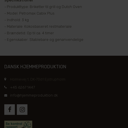
Specifikationer
- Produkttype: Briketter til grill og Dutch Oven
- Model: Petromax Cabix Plus
- Indhold: 3 kg
- Materiale: Kokosbaseret restmateriale
- Brændetid: Op til ca. 4 timer
- Egenskaber: Stablebare og genanvendelige
DANSK HJEMMEPRODUKTION
Holmevej 1, DK-7361 Ejstrupholm
+45 6267 1447
info@hjemmeproduktion.dk