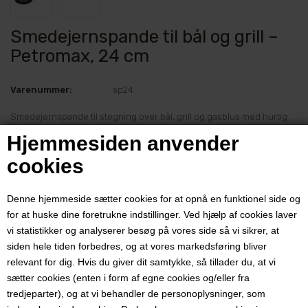
Smedejernspande til bål og grill –
Petromax, 24 cm
Varenummer:
sp24
Smedejernspande til stegning over bål, grill og gasblus med hurtig
varmefordeling og naturlig slip-let effekt.
Hjemmesiden anvender
Pris ved 1 stk.
cookies
399,00
DKK
Denne hjemmeside sætter cookies for at opnå en funktionel side og
for at huske dine foretrukne indstillinger. Ved hjælp af cookies laver
vi statistikker og analyserer besøg på vores side så vi sikrer, at
siden hele tiden forbedres, og at vores markedsføring bliver
Smedejernspande til stegning over ild og gløder
relevant for dig. Hvis du giver dit samtykke, så tillader du, at vi
Denne smedejernspande fra Petromax er udviklet til madlavning ved
sætter cookies (enten i form af egne cookies og/eller fra
høj varme over bål, grill og gasblus, hvor en varm stegeflade og
tredjeparter), og at vi behandler de personoplysninger, som
hurtig varmefordeling giver gode stegeresultater. Panden passer