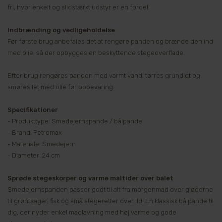
fri, hvor enkelt og slidstærkt udstyr er en fordel.
Indbrænding og vedligeholdelse
Før første brug anbefales det at rengøre panden og brænde den ind
med olie, så der opbygges en beskyttende stegeoverflade.
Efter brug rengøres panden med varmt vand, tørres grundigt og
smøres let med olie før opbevaring.
Specifikationer
- Produkttype: Smedejernspande / bålpande
- Brand: Petromax
- Materiale: Smedejern
- Diameter: 24 cm
Sprøde stegeskorper og varme måltider over bålet
Smedejernspanden passer godt til alt fra morgenmad over gløderne
til grøntsager, fisk og små stegeretter over ild. En klassisk bålpande til
dig, der nyder enkel madlavning med høj varme og gode