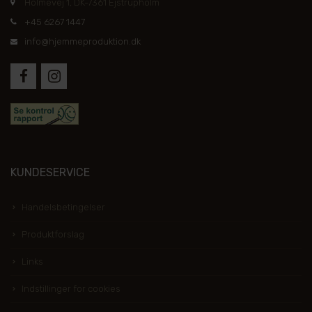
Holmevej 1, DK-7361 Ejstrupholm
+45 6267 1447
info@hjemmeproduktion.dk
KUNDESERVICE
Handelsbetingelser
Produktforslag
Links
Indstillinger for cookies