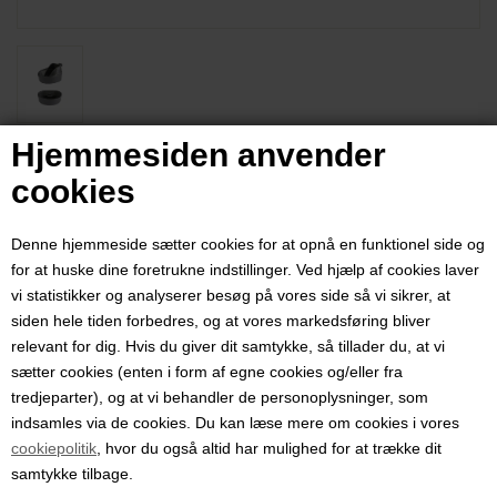
Hjemmesiden anvender
Sammenklappelig foldekop til kaffe
og ture – Wildo® Fold-a-Cup, grøn
cookies
200 ml
Denne hjemmeside sætter cookies for at opnå en funktionel side og
for at huske dine foretrukne indstillinger. Ved hjælp af cookies laver
Varenummer:
14605000
vi statistikker og analyserer besøg på vores side så vi sikrer, at
Grøn Fold-a-Cup fra Wildo® på 200 ml til kaffe, te og små pauser på
siden hele tiden forbedres, og at vores markedsføring bliver
shelterture, camping og i udekøkkenet – let og sammenfoldelig.
relevant for dig. Hvis du giver dit samtykke, så tillader du, at vi
sætter cookies (enten i form af egne cookies og/eller fra
Pris ved 1 stk.
tredjeparter), og at vi behandler de personoplysninger, som
25,00
DKK
indsamles via de cookies. Du kan læse mere om cookies i vores
cookiepolitik
, hvor du også altid har mulighed for at trække dit
samtykke tilbage.