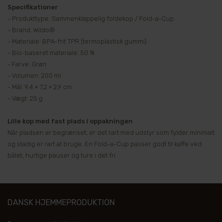
Specifikationer
- Produkttype: Sammenklappelig foldekop / Fold-a-Cup
- Brand: Wildo®
- Materiale: BPA-frit TPR (termoplastisk gummi)
- Bio-baseret materiale: 50 %
- Farve: Grøn
- Volumen: 200 ml
- Mål: 9,4 × 7,2 × 2,9 cm
- Vægt: 25 g
Lille kop med fast plads i oppakningen
Når pladsen er begrænset, er det rart med udstyr som fylder minimalt
og stadig er rart at bruge. En Fold-a-Cup passer godt til kaffe ved
bålet, hurtige pauser og ture i det fri.
DANSK HJEMMEPRODUKTION