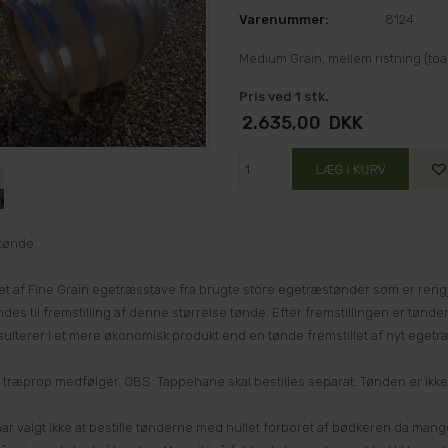
Varenummer:
8124
Medium Grain, mellem ristning (toa
Pris ved 1 stk.
2.635,00
DKK
tønde.
let af Fine Grain egetræsstave fra brugte store egetræstønder som er reng
des til fremstilling af denne størrelse tønde. Efter fremstillingen er tø
ulterer i et mere økonomisk produkt end en tønde fremstillet af nyt egetr
g træprop medfølger. OBS: Tappehane skal bestilles separat. Tønden er ikke 
har valgt ikke at bestille tønderne med hullet forboret af bødkeren da ma