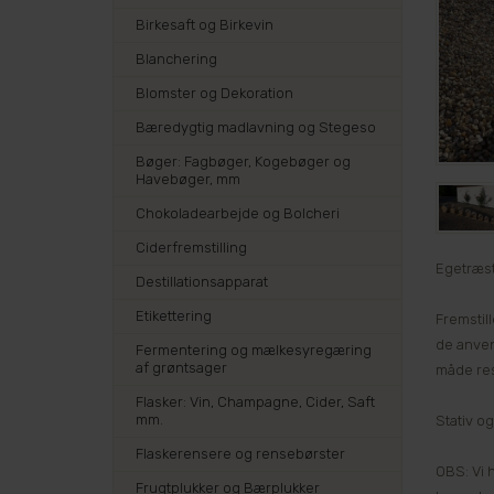
Birkesaft og Birkevin
Blanchering
Blomster og Dekoration
Bæredygtig madlavning og Stegeso
Bøger: Fagbøger, Kogebøger og
Havebøger, mm
Chokoladearbejde og Bolcheri
Ciderfremstilling
Egetræs
Destillationsapparat
Etikettering
Fremstil
de anven
Fermentering og mælkesyregæring
af grøntsager
måde res
Flasker: Vin, Champagne, Cider, Saft
mm.
Stativ o
Flaskerensere og rensebørster
OBS: Vi 
Frugtplukker og Bærplukker