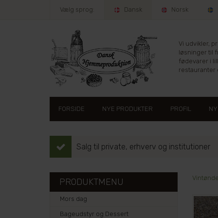
Vælg sprog:
Dansk
Norsk
Vi udvikler, 
løsninger til 
fødevarer i lil
restauranter e
FORSIDE
NYE PRODUKTER
PROFIL
NY
Salg til private, erhverv og institutioner
Vintønde
PRODUKTMENU
Mors dag
Bageudstyr og Dessert