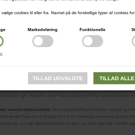
e af fransk eg
er lavet af
fine grain
egetræstømmer. Det er en finere kval
ælge cookies til eller fra. Navnet på de forskellige typer af cookies fort
meget. Forhør nærmere, hvis der ønskes tønder af fransk eg i anden kvalitet
e af amerikansk eg
er lavet af
medium grain
tømmer. Dette anses for de
ige
Markedsføring
Funktionelle
S
nder af ungarsk eg
er lavet af
medium grain
tømmer.
er
g af tønderne
er medium toasting (ristning) af vintønderne som standard toasting. Det vil s
 en toasting, der ikke giver så meget garvesyre men i stedet flere aromaer 
sød og blød karakter af egetræet med noter af vanillin. Dette er den mest 
ureret vin. Efter sigende er dette den ristning, der passer bedst til de dan
gså tilbyde Light, Medium + eller Heavy toasting alt efter kundens ønsker m
nder leveres ubehandlede.
De er ikke paraffinbehandlede udenpå og indeni
mod ønsker fade kun til at lagre vin i, til for eksempel servering ved borde
belægning, som gør det nemmere at rengøre og holde dem tæt. Paraffin afgiv