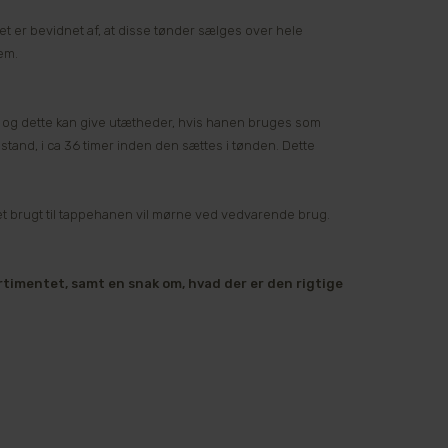
lket er bevidnet af, at disse tønder sælges over hele
dem.
e og dette kan give utætheder, hvis hanen bruges som
stand, i ca 36 timer inden den sættes i tønden. Dette
et brugt til tappehanen vil mørne ved vedvarende brug.
ortimentet, samt en snak om, hvad der er den rigtige