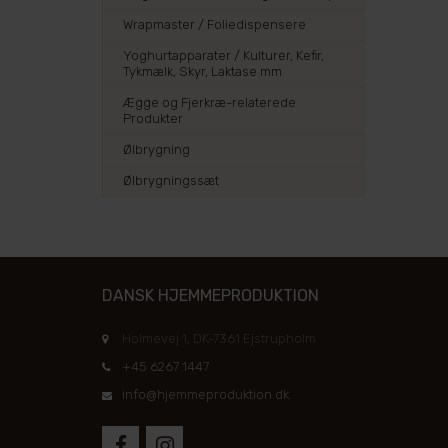
Wrapmaster / Foliedispensere
Yoghurtapparater / Kulturer, Kefir,
Tykmælk, Skyr, Laktase mm
Ægge og Fjerkræ-relaterede
Produkter
Ølbrygning
Ølbrygningssæt
DANSK HJEMMEPRODUKTION
Holmevej 1, DK-7361 Ejstrupholm
+45 6267 1447
info@hjemmeproduktion.dk