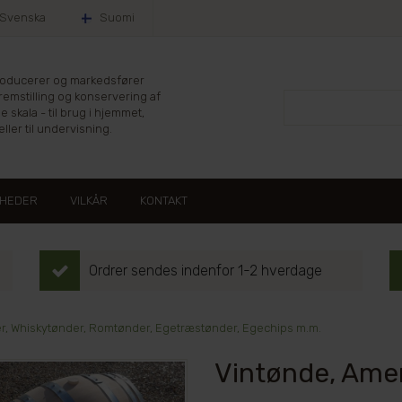
Svenska
Suomi
producerer og markedsfører
fremstilling og konservering af
le skala - til brug i hjemmet,
ller til undervisning.
HEDER
VILKÅR
KONTAKT
Ordrer sendes indenfor 1-2 hverdage
r, Whiskytønder, Romtønder, Egetræstønder, Egechips m.m.
Vintønde, Ameri