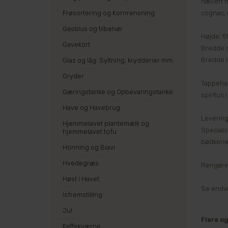
hævert nå
cognac, r
Frøsortering og Kornrensning
Gasblus og tilbehør
Højde: 5
Gavekort
Bredde m
Bredde i
Glas og låg: Syltning, krydderier mm.
Gryder
Tappehane
Gæringstanke og Opbevaringstanke
spiritus
Have og Havebrug
Levering
Hjemmelavet plantemælk og
Specialst
hjemmelavet tofu
bødkeriet
Honning og Biavl
Hvedegræs
Rengørin
Høst i Havet
Se endv
Isfremstilling
Jul
Flere o
Kaffekværne