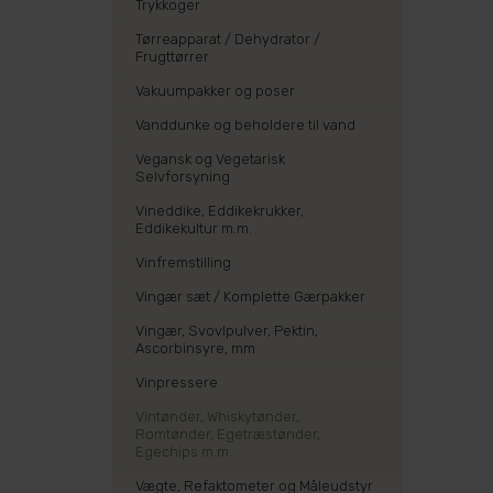
Trykkoger
Tørreapparat / Dehydrator /
Frugttørrer
Vakuumpakker og poser
Vanddunke og beholdere til vand
Vegansk og Vegetarisk
Selvforsyning
Vineddike, Eddikekrukker,
Eddikekultur m.m.
Vinfremstilling
Vingær sæt / Komplette Gærpakker
Vingær, Svovlpulver, Pektin,
Ascorbinsyre, mm
Vinpressere
Vintønder, Whiskytønder,
Romtønder, Egetræstønder,
Egechips m.m.
Vægte, Refaktometer og Måleudstyr