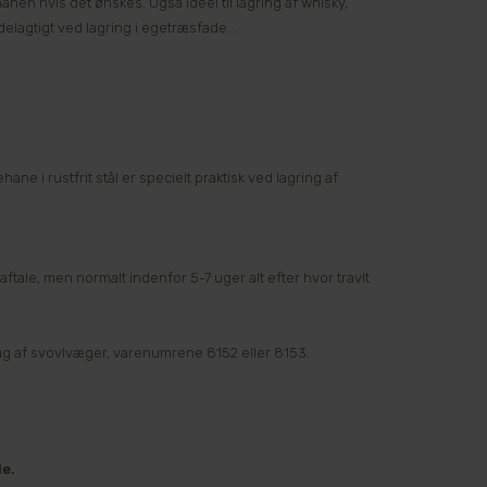
hanen hvis det ønskes. Også ideel til lagring af whisky,
elagtigt ved lagring i egetræsfade. .
ne i rustfrit stål er specielt praktisk ved lagring af
aftale, men normalt indenfor 5-7 uger alt efter hvor travlt
g af svovlvæger, varenumrene 8152 eller 8153.
de.