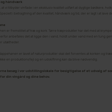
t og håndværk
 at vi tilbyder vinfade i en eksklusiv kvalitet udført at dygtige bødkere, hvi
pecielt i betragtning af den kvalitet, håndværk og tid, der er lagt i at lave 
ane
en er fremstillet af træ og kork. Tørre træprodukter har det med at krymp
Derfor anbefales det at ligge den i vand, holdt under vand med en tung gen
er utætheder.
tappehanen er lavet af naturprodukter skal det forventes at korken og træ
 ikke en produktionsfejl og en udskiftning kan da blive nødvendig.
rne besøg i vor udstillingslokale for besigtigelse af et udvalg af s
for din vingård og dine behov.