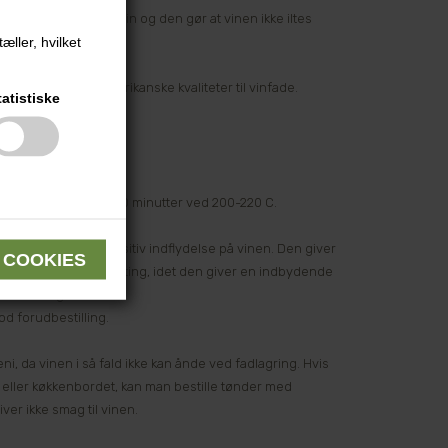
itet end medium grain og den gør at vinen ikke iltes
æller, hvilket
 end fine grain.
n bedste af de amerikanske kvaliteter til vinfade.
tatistiske
ige at de er ristet i 40 minutter ved 200-220 C.
og dufte, som har positiv indflydelse på vinen. Den giver
anvendte type af toasting, idet den giver en indbydende
ske vine og klima.
od forudbestilling.
, da vinen i så fald ikke kan ånde ved fadlagring. Hvis
t eller køkkenbordet, kan man bestille tønder med
er ikke smag til vinen.