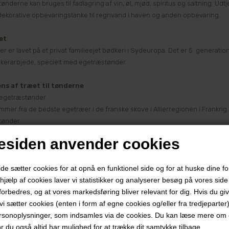
nderne kan bruges til fadlagring af vin, øl, mjød, spiritus og saltning. Udt
ekorative opbevaringstanke til regnvand i haven og anden opbevaring.
et
er er lavet på et privat familieejet bødkeri i Sydeuropa. Det er 5. generati
erarbjede, specielt med egetræstønder.
ens af træet til tønderne
 egetræstønder
mmer fra de bedste egetræer i de franske skove i Allierregionen i Frankrig.
tønder.
siden anvender cookies
nske egetræstønder
e amerikanske egetræ der bruges til disse tønder er af allerhøjeste kvalit
 sætter cookies for at opnå en funktionel side og for at huske dine f
staten i USA.
d hjælp af cookies laver vi statistikker og analyserer besøg på vores side s
forbedres, og at vores markedsføring bliver relevant for dig. Hvis du gi
 egetræstønder
t vi sætter cookies (enten i form af egne cookies og/eller fra tredjeparter)
rske egetræ til disse tønder kommer fra udvalgte træer i Ungarn.
rsonoplysninger, som indsamles via de cookies. Du kan læse mere om c
or du også altid har mulighed for at trække dit samtykke tilbage.
eringer