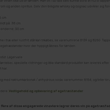
r vinen skal ud af tønden. Man vil i så fald selv kunne bore et hul til tappe
om og anden spiritus. Selv den billigste whisky og cognac udvikler sig ford
5 cm
idt på: 38 cm
 enderne: 30 cm
 i træ eller rustfrit stål kan tilkøbes, se varenumrene 8139 og 8250. Tappeha
 i egetræstønder hvor der hyppigt åbnes for tønden.
stid: Lagervare.
ørrelser, specielle ristninger og ikke standard produkter kan leveres efter 
 har.
g med natriumkarbonat / anhydrous soda, varenummer 8154, og/eller bru
idere:
Vedligehold og opbevaring af egetræstønder
g flere af disse engagerede vinavlere lagrer deres vin på egetræsfa