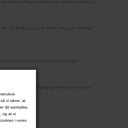
jente fade fra vinlagring kan bruges i whisky-fremstilling
on der ejer firmaet og de har derfor mange års erfaring
 Disse skove leverer det bedste franske eg til
et. Træet kommer fra bæredygtige skovbrug i bjergene i
oretrukne
å vi sikrer, at
ver dit samtykke,
, og at vi
ookies i vores