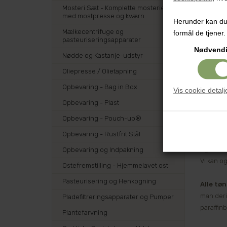
Mosteri Sæt - Komplette mosterier
Tøndern
med mostpresse og kværn
Herunder kan du v
unødigt 
Mælkecentrifuge og
formål de tjener.
pasteuriseringsapparater
Tøndern
Nødvend
Nødde og Kastanje-udstyr
Vores
tø
Oliepresse / Olietapning
Opbevaring - Bag in Box
Vis cookie detalj
Ristnin
Vi tilbyd
Opbevaring - Plast
Opbevaring - Pouch-up®
Dette er
Opbevaring - Rustfrit Stål
også en 
og strukt
Opbevaring og Indpakning
Vi kan o
Ostefremstilling - Hjemmelavet ost
Pasteurisering og Henkogning
Alle tø
man deri
Pladefiltreringsapparater og Pumper
paraffin
Plantefarvning