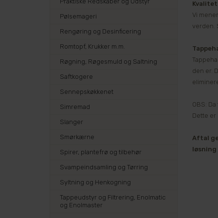
Praktiske Redskaber og Udstyr
Kvalite
Vi mener,
Pølsemageri
verden. S
Rengøring og Desinficering
Romtopf, Krukker m.m.
Tappeh
Tappehan
Røgning, Røgesmuld og Saltning
den er. 
Saftkogere
eliminer
Sennepskøkkenet
OBS: Da 
Simremad
Dette er
Slanger
Smørkærne
Aftal ge
løsning 
Spirer, plantefrø og tilbehør
Svampeindsamling og Tørring
Syltning og Henkogning
Tappeudstyr og Filtrering, Enolmatic
og Enolmaster