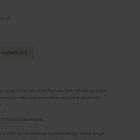
sting)
jorte og slebet ned så de fremstår som nyt egetræ inden
nden medium ristet. Genanvendelse af egetræ på denne
æ.
forboret til tappehane.
nge kunder gerne vil undgå tappehanen og i stedet bruge