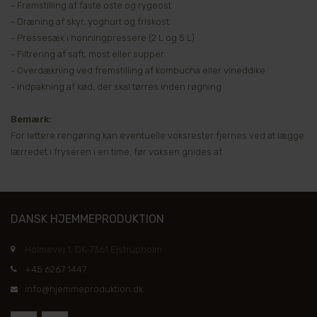
- Fremstilling af faste oste og rygeost
- Dræning af skyr, yoghurt og friskost
- Pressesæk i honningpressere (2 L og 5 L)
- Filtrering af saft, most eller supper
- Overdækning ved fremstilling af kombucha eller vineddike
- Indpakning af kød, der skal tørres inden røgning
Bemærk:
For lettere rengøring kan eventuelle voksrester fjernes ved at lægge
lærredet i fryseren i en time, før voksen gnides af.
DANSK HJEMMEPRODUKTION
Holmevej 1, DK-7361 Ejstrupholm
+45 6267 1447
info@hjemmeproduktion.dk