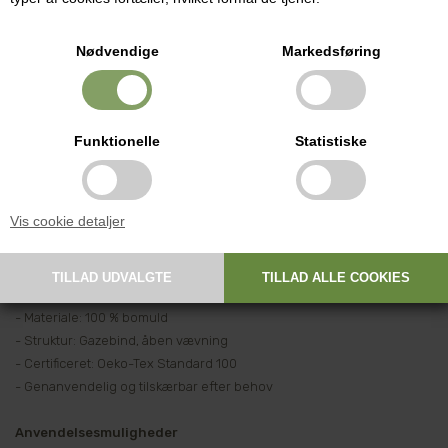
presning. Det gør rengøringen lettere og sikrer et flot resultat. Efter
brug skylles lærredet i koldt vand, tørres og kan genbruges mange
Nødvendige
Markedsføring
gange.
Fleksibelt og holdbart bomuldsklæde
Kanterne er ikke overlocket, men lærredet trævler kun minimalt –
Funktionelle
Statistiske
kanterne krøller blot let sammen efter vask. Stoffet kan desuden
tilklippes efter ønsket størrelse, så det passer præcist til presse, form
eller krukke.
Vis cookie detaljer
Specifikationer
- Type: Stormasket ostelærred / musselinstof
- Mål: 75 x 75 cm
- Materiale: 100 % bomuld
- Struktur: Gazebind, åben vævning
- Certificeret: Oeko-Tex Standard 100
- Genanvendelig og tilskærbar efter behov
Anvendelsesmuligheder