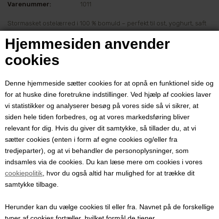
Varenummer:
1011
Stormasket ostelærred i 100 % bomuld – perfekt til ost, yoghurt, saft
og honningpresser. Genanvendeligt, fleksibelt og Oeko-Tex-
Hjemmesiden anvender
certificeret.
cookies
Pris ved 1 stk.
49,00
DKK
Denne hjemmeside sætter cookies for at opnå en funktionel side og
for at huske dine foretrukne indstillinger. Ved hjælp af cookies laver
vi statistikker og analyserer besøg på vores side så vi sikrer, at
siden hele tiden forbedres, og at vores markedsføring bliver
Alsidigt ostelærred i 100 % bomuld
relevant for dig. Hvis du giver dit samtykke, så tillader du, at vi
Stormasket ostelærred (musselinstof) i struktur som gazebind.
sætter cookies (enten i form af egne cookies og/eller fra
Lærredet er ideelt til fremstilling af hjemmelavet ost, rygeost og
tredjeparter), og at vi behandler de personoplysninger, som
dræning af skyr eller yoghurt, men kan også bruges som pressesæk i
indsamles via de cookies. Du kan læse mere om cookies i vores
honningpressere eller til filtrering af saft og supper.
cookiepolitik
, hvor du også altid har mulighed for at trække dit
samtykke tilbage.
Praktisk i honningpresser og ostefremstilling
Ostelærredet anbefales som pressesæk i 2 og 5 liters
Herunder kan du vælge cookies til eller fra. Navnet på de forskellige
honningpressere og forhindrer kontakt mellem voks og metal under
typer af cookies fortæller, hvilket formål de tjener.