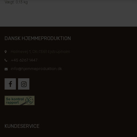
Vægt: 0,13 kg
DANSK HJEMMEPRODUKTION
Holmevej 1, DK-7361 Ejstrupholm
+45 6267 1447
info@hjemmeproduktion.dk
KUNDESERVICE