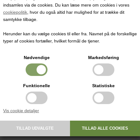
indsamles via de cookies. Du kan læse mere om cookies i vores
cookiepolitik
, hvor du også altid har mulighed for at trække dit
Varenummer:
1291
samtykke tilbage.
Robust røreske til madlavning, vinproduktion og ølbrygning
Herunder kan du vælge cookies til eller fra. Navnet på de forskellige
Pris ved 1 stk.
typer af cookies fortæller, hvilket formål de tjener.
168,00
DKK
Nødvendige
Markedsføring
Robust røreske i træ til omrøring i store gryder. Velegnet til både
madlavning, vinproduktion og ølbrygning. Kan blandt andet bruges til
Funktionelle
Statistiske
omrøring af gærende frugtkød/mask ved vinfremstilling samt til
omrøring af urt under mæskning ved ølbrygning. Den afrundede
ende gør skeen praktisk og behagelig at arbejde med.
Vis cookie detaljer
Specifikationer
Længde: 70 cm
Bredde: 8,4 cm