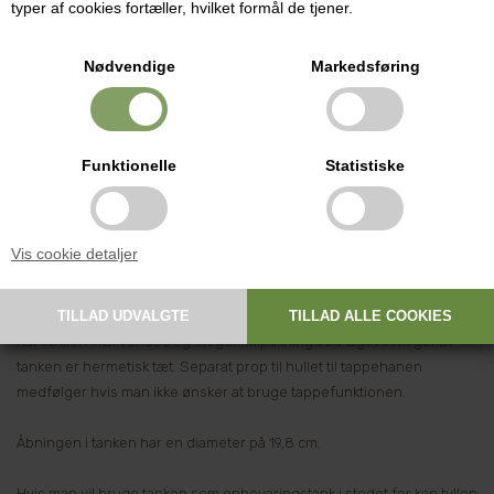
typer af cookies fortæller, hvilket formål de tjener.
Rustfri ståltank med tappehane klargjort til vinballon med tyl og
Nødvendige
Markedsføring
gærrør. - Et alternativ til brug af glas og plastic.
Højde: 440 mm. Diameter: 300 mm. Rumfang: 25 liter.
Funktionelle
Statistiske
Fremstillet af ca 1 mm tyk rustfrit stål, kvalitet 18/10. Er en af de bedste
kvaliteter af rustfrit stål.
Vis cookie detaljer
Tappehane af forkromet messing.
Forsynet med en ca 1 cm praktisk kant i bunden som man kan holde i
når tanken skal vendes og en gummipakning ved låget som gør at
tanken er hermetisk tæt. Separat prop til hullet til tappehanen
medfølger hvis man ikke ønsker at bruge tappefunktionen.
Åbningen i tanken har en diameter på 19,8 cm.
Hvis man vil bruge tanken som opbevaringstank i stedet for kan tyllen