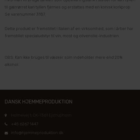
til gærrørret kan tyllen fjernes og erstattes med en konisk korkprop.
Se varenummer 3187.
Dette produkt er fremstillet i Italien af en virksomhed, som i årtier har
fremstillet specialudstyr til vin, most og olivenolie-industrien.
OBS: Kan ikke bruges til væsker som indeholder mere end 20%
alkohol.
DANSK HJEMMEPRODUKTION
Holmevej 1, DK-7361 Ejstrupholm
+45 6267 1447
info@hjemmeproduktion.dk