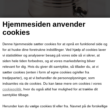
Hjemmesiden anvender
cookies
Denne hjemmeside sætter cookies for at opnå en funktionel side og
Vinballon / Massegæringsfad i
for at huske dine foretrukne indstillinger. Ved hjælp af cookies laver
rustfrit stål med gærrør, 25 liter
vi statistikker og analyserer besøg på vores side så vi sikrer, at
siden hele tiden forbedres, og at vores markedsføring bliver
relevant for dig. Hvis du giver dit samtykke, så tillader du, at vi
Varenummer:
3498
sætter cookies (enten i form af egne cookies og/eller fra
Rustfri ståltank med tappehane klargjort til vinballon med tyl og
tredjeparter), og at vi behandler de personoplysninger, som
gærrør. - Et alternativ til brug af glas og plastic.
indsamles via de cookies. Du kan læse mere om cookies i vores
cookiepolitik
, hvor du også altid har mulighed for at trække dit
Pris ved 1 stk.
samtykke tilbage.
1.630,00
DKK
Herunder kan du vælge cookies til eller fra. Navnet på de forskellige