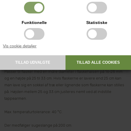
maskine.
Se produktets påfyldningskoncept på denne Youtube adresse:
Funktionelle
Statistiske
Illustration
Meget nem at skille af og rengøre med varmt vand.
Vis cookie detaljer
Fremstillet af et firma i Italien som har været specialiseret sig i
udvikling og produktion af tappeudstyr i mere end 20 år.
Passer til flasker med en indre diameter i flaskehalsen på 16-28 mm
og en højde på 25 til 33 cm. Hvis flaskerne er lavere end 25 cm kan
man lave sig en sokkel af træ eller lignende som flaskerne kan stilles
på. Højden mellem 25 og 33 cm justeres nemt ved at indstille
tappearmen.
Max. temperaturtolerance: 40 °C.
Der medfølger sugeslange på 200 cm.