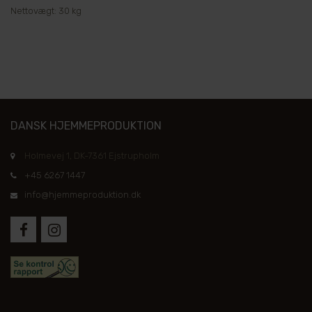
Nettovægt: 30 kg
DANSK HJEMMEPRODUKTION
Holmevej 1, DK-7361 Ejstrupholm
+45 6267 1447
info@hjemmeproduktion.dk