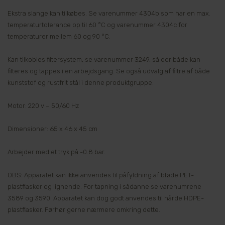
Ekstra slange kan tilkøbes. Se varenummer 4304b som har en max.
temperaturtolerance op til 60 °C og varenummer 4304c for
temperaturer mellem 60 og 90 °C.
Kan tilkobles filtersystem, se varenummer 3249, så der både kan
filteres og tappes i en arbejdsgang. Se også udvalg af filtre af både
kunststof og rustfrit stål i denne produktgruppe.
Motor: 220 v – 50/60 Hz
Dimensioner: 65 x 46 x 45 cm
Arbejder med et tryk på -0.8 bar.
OBS: Apparatet kan ikke anvendes til påfyldning af bløde PET-
plastflasker og lignende. For tapning i sådanne se varenumrene
3589 og 3590. Apparatet kan dog godt anvendes til hårde HDPE-
plastflasker. Førhør gerne nærmere omkring dette.