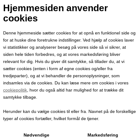
Kan bruges til vin, most, saft, eddike og lignende væsker.
Hjemmesiden anvender
Starter automatisk når flasken presses mod påfyldningsaggregatet
cookies
og stopper når flasken er fyldt til det ønskede niveau da apparatet
har en justerbar påfyldingsindstilling. Både påfyldningsvolumen og
Denne hjemmeside sætter cookies for at opnå en funktionel side og
højden på flasken kan justeres.
for at huske dine foretrukne indstillinger. Ved hjælp af cookies laver
vi statistikker og analyserer besøg på vores side så vi sikrer, at
Passer perfekt til den mindre vingård, gårdbutik med mere.
siden hele tiden forbedres, og at vores markedsføring bliver
relevant for dig. Hvis du giver dit samtykke, så tillader du, at vi
Eventuelt overskydende væske fra påfyldningen, som følge af skum
sætter cookies (enten i form af egne cookies og/eller fra
eller luftbobler, ledes automatisk over i beholderen bag på apparatet.
tredjeparter), og at vi behandler de personoplysninger, som
Dette kan efterfølgende fyldes på flaske. Derfor går der ikke noget til
indsamles via de cookies. Du kan læse mere om cookies i vores
spilde ved tapningen.
cookiepolitik
, hvor du også altid har mulighed for at trække dit
samtykke tilbage.
Beholderen man påfylder fra skal helst stå på samme niveau som
maskinen da placering for lavt nede vil resultere i at
Herunder kan du vælge cookies til eller fra. Navnet på de forskellige
vakuumfunktionen skal arbejde hårdere for at fylde flaskerne og det
typer af cookies fortæller, hvilket formål de tjener.
kan ske at de ikke fyldet helt til det indstillede niveau.
Nødvendige
Markedsføring
Der kan fyldes op til cirka 300 flasker (0,75 l) i timen med denne