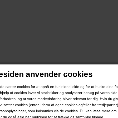
siden anvender cookies
 sætter cookies for at opnå en funktionel side og for at huske dine f
d hjælp af cookies laver vi statistikker og analyserer besøg på vores side s
forbedres, og at vores markedsføring bliver relevant for dig. Hvis du gi
t vi sætter cookies (enten i form af egne cookies og/eller fra tredjeparter)
rsonoplysninger, som indsamles via de cookies. Du kan læse mere om c
or du også altid har mulighed for at trække dit samtykke tilbage.