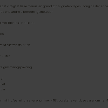
eget vigtigt at læse manualen grundigt før gryden tages i brug da der et pa
es end andre tilberedningsmetoder.
varmekilder inkl. induktion.
reb.
t af rustfrit stål 18/8.
 6 liter
stra gummiring/pakning
ryk:
6 bar
9 bar
ummiring/pakning, se varenummer 4181, og ekstra ventil, se varenummer 4