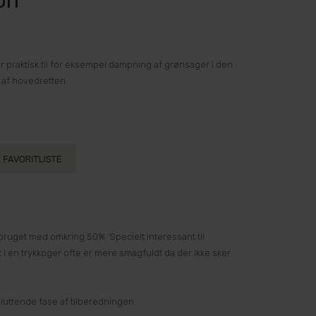
on
er praktisk til for eksempel dampning af grønsager i den
 af hovedretten.
ruget med omkring 50%. Specielt interessant til
i en trykkoger ofte er mere smagfuldt da der ikke sker
luttende fase af tilberedningen.