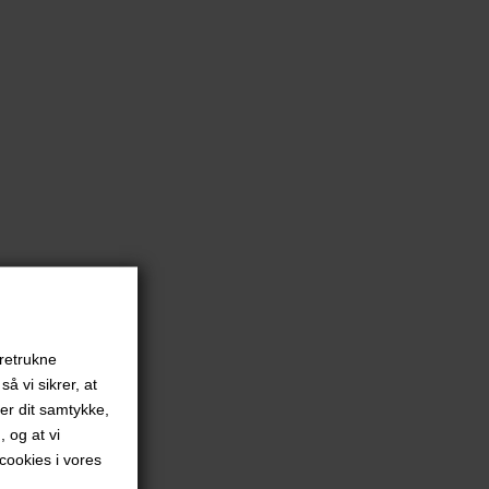
oretrukne
å vi sikrer, at
ver dit samtykke,
, og at vi
ookies i vores