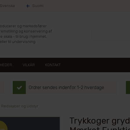
Svenska
Suomi
producerer og markedsfører
fremstilling og konservering af
le skala - til brug i hjemmet,
ller til undervisning.
HEDER
VILKÅR
KONTAKT
Ordrer sendes indenfor 1-2 hverdage
e Redskaber og Udstyr
Trykkoger gryde