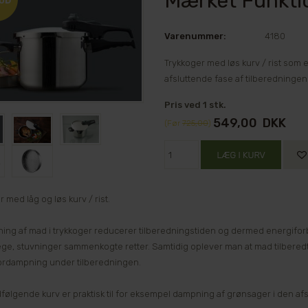
Mærket Funkti
Varenummer:
4180
Trykkoger med løs kurv / rist som 
afsluttende fase af tilberedningen
Pris ved 1 stk.
549,00
DKK
(Før
725,00
)
 med låg og løs kurv / rist.
ning af mad i trykkoger reducerer tilberedningstiden og dermed energiforb
ge, stuvninger sammenkogte retter. Samtidig oplever man at mad tilberedt 
rdampning under tilberedningen.
ølgende kurv er praktisk til for eksempel dampning af grønsager i den afs