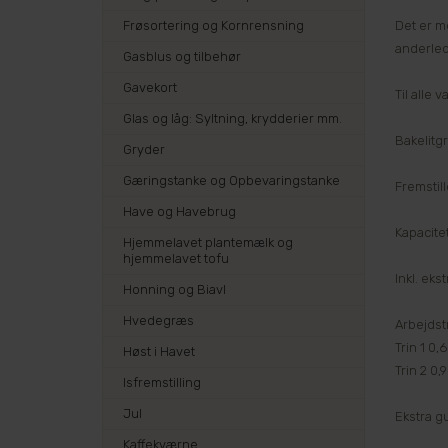
Det er m
Frøsortering og Kornrensning
anderled
Gasblus og tilbehør
Gavekort
Til alle 
Glas og låg: Syltning, krydderier mm.
Bakelitg
Gryder
Gæringstanke og Opbevaringstanke
Fremstille
Have og Havebrug
Kapacitet:
Hjemmelavet plantemælk og
hjemmelavet tofu
Inkl. ek
Honning og Biavl
Hvedegræs
Arbejdst
Trin 1 0,
Høst i Havet
Trin 2 0,
Isfremstilling
Jul
Ekstra g
Kaffekværne