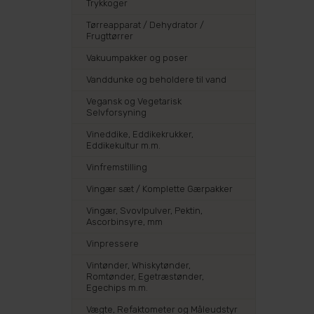
Trykkoger
Tørreapparat / Dehydrator /
Frugttørrer
Vakuumpakker og poser
Vanddunke og beholdere til vand
Vegansk og Vegetarisk
Selvforsyning
Vineddike, Eddikekrukker,
Eddikekultur m.m.
Vinfremstilling
Vingær sæt / Komplette Gærpakker
Vingær, Svovlpulver, Pektin,
Ascorbinsyre, mm
Vinpressere
Vintønder, Whiskytønder,
Romtønder, Egetræstønder,
Egechips m.m.
Vægte, Refaktometer og Måleudstyr