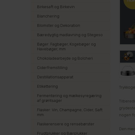
Birkesaft og Birkevin
Blanchering
Blomster og Dekoration
Bæredygtig madlavning og Stegeso
Bøger: Fagbøger, Kogebøger og
Havebøger, mm
Chokoladearbejde og Bolcheri
Ciderfremstilling
Destillationsapparat
Etikettering
Trykkoger
Fermentering og mælkesyregæring
af grøntsager
Tilbered
grydeste
Flasker: Vin, Champagne, Cider, Saft
mm.
nogen fo
Flaskerensere og rensebørster
Den medf
Frugtplukker og Bærplukker