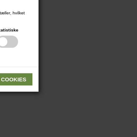
æller, hvilket
tatistiske