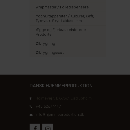
Wrapmaster / Foliedispensere
Yoghurtapparater / Kulturer, Kefir,
Tykmælk, Skyr, Laktase mm
Ægge og Fjerkræ-relaterede
Produkter
Ølbrygning
Ølbrygningssæt
DANSK HJEMMEPRODUKTION
Holmevej 1, DK-7361 Ejstrupholm
+45 6267 1447
info@hjemmeproduktion.dk