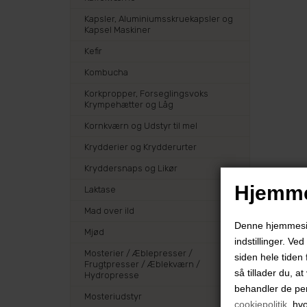
Kapsler, Aluminiumsskruekapsler og
Kapsel Maskiner
Kefir
Kombucha
Korkpropper, Forseglingsvoks
Krympehætter og Låg
Kornkværn og Udstyr til mel
Krydderier og Krydderurter
Kryddersnaps og Likør
Hjemme
Laktase
Mad over ild
Denne hjemmeside
Mjød
indstillinger. Ve
Mosterier / Æblepresser /
siden hele tiden 
Frugtpresser / Æblekværn /
så tillader du, a
Hydropresse
behandler de pe
Mosteriudstyr
cookiepolitik
, hv