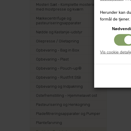
Mosteri Sæt - Komplette mosterier
med mostpresse og kværn
Herunder kan du v
Mælkecentrifuge og
formål de tjener.
pasteuriseringsapparater
Nødvend
Nødde og Kastanje-udstyr
Oliepresse / Olietapning
Opbevaring - Bag in Box
Vis cookie detalj
Opbevaring - Plast
Opbevaring - Pouch-up®
Opbevaring - Rustfrit Stål
Opbevaring og Indpakning
Ostefremstilling - Hjemmelavet ost
Pasteurisering og Henkogning
Pladefiltreringsapparater og Pumper
Plantefarvning