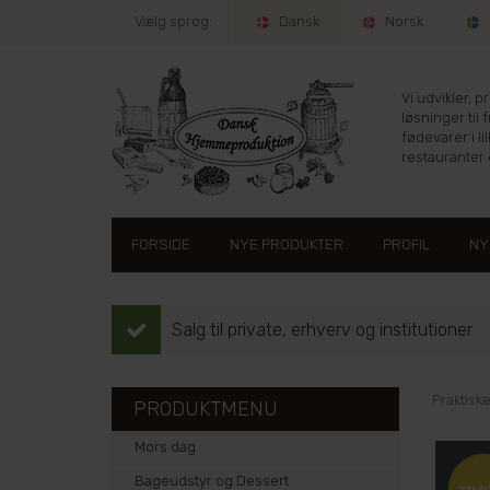
Vælg sprog:
Dansk
Norsk
Vi udvikler, 
løsninger til 
fødevarer i lil
restauranter e
FORSIDE
NYE PRODUKTER
PROFIL
NY
Salg til private, erhverv og institutioner
Praktisk
PRODUKTMENU
Mors dag
Bageudstyr og Dessert