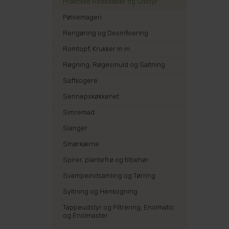
Praktiske Redskaber og Udstyr
Pølsemageri
Rengøring og Desinficering
Romtopf, Krukker m.m.
Røgning, Røgesmuld og Saltning
Saftkogere
Sennepskøkkenet
Simremad
Slanger
Smørkærne
Spirer, plantefrø og tilbehør
Svampeindsamling og Tørring
Syltning og Henkogning
Tappeudstyr og Filtrering, Enolmatic
og Enolmaster