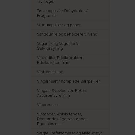
Trykkoger
Tørreapparat / Dehydrator /
Frugttørrer
Vakuumpakker og poser
Vanddunke og beholdere til vand
Vegansk og Vegetarisk
Selvforsyning
Vineddike, Eddikekrukker,
Eddikekultur m.m.
Vinfremstilling
Vingær sæt / Komplette Gærpakker
Vingær, Svovlpulver, Pektin,
Ascorbinsyre, mm
Vinpressere
Vintønder, Whiskytønder,
Romtønder, Egetræstønder,
Egechips m.m.
Vægte, Refaktometer og Måleudstyr