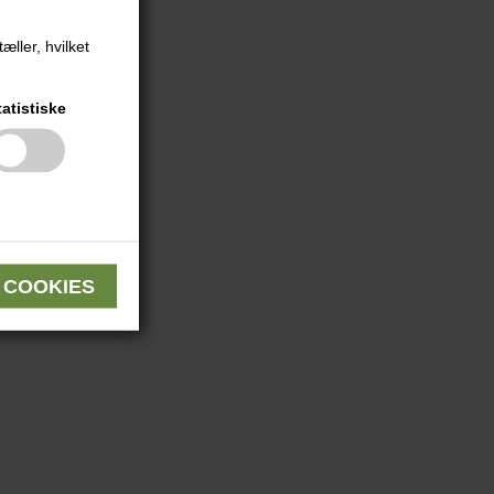
æller, hvilket
tatistiske