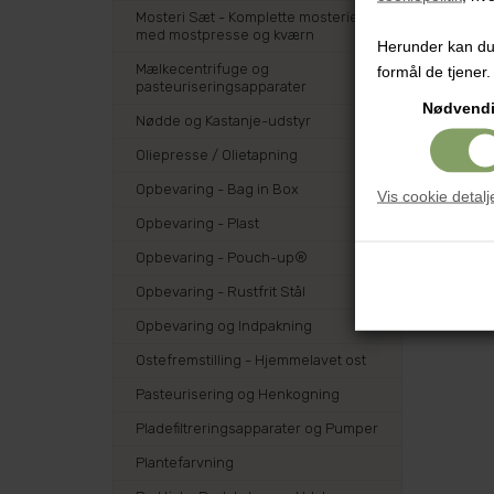
Mosteri Sæt - Komplette mosterier
med mostpresse og kværn
Herunder kan du v
Mælkecentrifuge og
formål de tjener.
pasteuriseringsapparater
Nødvend
Nødde og Kastanje-udstyr
Oliepresse / Olietapning
Opbevaring - Bag in Box
Vis cookie detalj
Opbevaring - Plast
Opbevaring - Pouch-up®
Opbevaring - Rustfrit Stål
Opbevaring og Indpakning
Ostefremstilling - Hjemmelavet ost
Pasteurisering og Henkogning
Pladefiltreringsapparater og Pumper
Plantefarvning