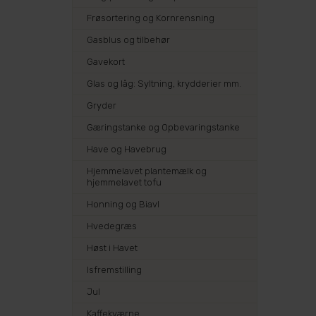
Frøsortering og Kornrensning
Gasblus og tilbehør
Gavekort
Glas og låg: Syltning, krydderier mm.
Gryder
Gæringstanke og Opbevaringstanke
Have og Havebrug
Hjemmelavet plantemælk og
hjemmelavet tofu
Honning og Biavl
Hvedegræs
Høst i Havet
Isfremstilling
Jul
Kaffekværne