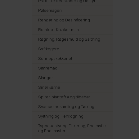
Praktiske Redskaber og Udstyr
Pølsemageri
Rengøring og Desinficering
Romtopf, Krukker m.m.
Røgning, Røgesmuld og Saltning
Saftkogere
Sennepskøkkenet
Simremad
Slanger
Smørkærne
Spirer, plantefrø og tilbehør
Svampeindsamling og Tørring
Syltning og Henkogning
Tappeudstyr og Filtrering, Enolmatic
og Enolmaster