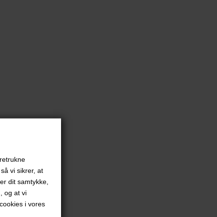
oretrukne
å vi sikrer, at
ver dit samtykke,
, og at vi
ookies i vores