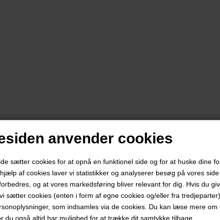
siden anvender cookies
 sætter cookies for at opnå en funktionel side og for at huske dine f
d hjælp af cookies laver vi statistikker og analyserer besøg på vores side s
forbedres, og at vores markedsføring bliver relevant for dig. Hvis du gi
t vi sætter cookies (enten i form af egne cookies og/eller fra tredjeparter)
rsonoplysninger, som indsamles via de cookies. Du kan læse mere om c
or du også altid har mulighed for at trække dit samtykke tilbage.