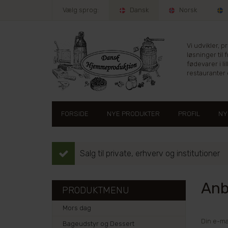
Vælg sprog:
Dansk
Norsk
Vi udvikler, 
løsninger til 
fødevarer i lil
restauranter e
FORSIDE
NYE PRODUKTER
PROFIL
NY
Salg til private, erhverv og institutioner
Anbe
PRODUKTMENU
Mors dag
Din e-ma
Bageudstyr og Dessert