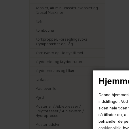
Kapsler, Aluminiumsskruekapsler og
Kapsel Maskiner
Kefir
Kombucha
Korkpropper, Forseglingsvoks
Krympehætter og Låg
Kornkværn og Udstyr til mel
Krydderier og Krydderurter
Kryddersnaps og Likør
Hjemme
Laktase
Mad over ild
Denne hjemmeside
Mjød
indstillinger. Ve
Mosterier / Æblepresser /
siden hele tiden 
Frugtpresser / Æblekværn /
så tillader du, a
Hydropresse
behandler de pe
Mosteriudstyr
cookiepolitik
, hv