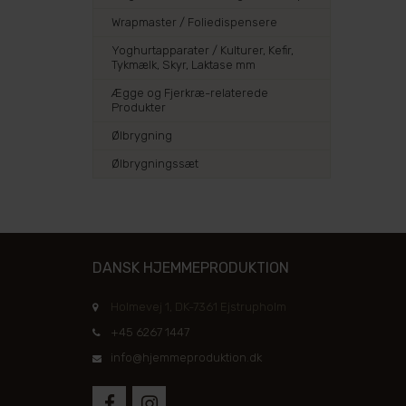
Wrapmaster / Foliedispensere
Yoghurtapparater / Kulturer, Kefir,
Tykmælk, Skyr, Laktase mm
Ægge og Fjerkræ-relaterede
Produkter
Ølbrygning
Ølbrygningssæt
DANSK HJEMMEPRODUKTION
Holmevej 1, DK-7361 Ejstrupholm
+45 6267 1447
info@hjemmeproduktion.dk