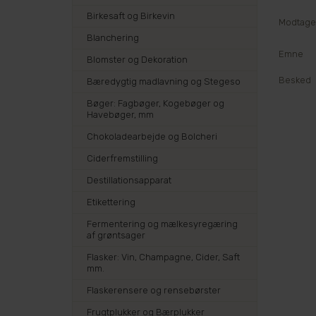
Birkesaft og Birkevin
Modtager
Blanchering
Emne
Blomster og Dekoration
Besked
Bæredygtig madlavning og Stegeso
Bøger: Fagbøger, Kogebøger og
Havebøger, mm
Chokoladearbejde og Bolcheri
Ciderfremstilling
Destillationsapparat
Etikettering
Fermentering og mælkesyregæring
af grøntsager
Flasker: Vin, Champagne, Cider, Saft
mm.
Flaskerensere og rensebørster
Frugtplukker og Bærplukker