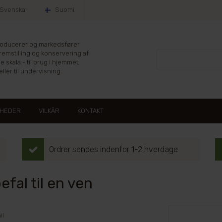
Svenska
Suomi
producerer og markedsfører
fremstilling og konservering af
le skala - til brug i hjemmet,
ller til undervisning.
HEDER
VILKÅR
KONTAKT
Ordrer sendes indenfor 1-2 hverdage
fal til en ven
il