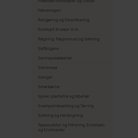
Praktiske Redskaber og Udstyr
Pølsemageri
Rengøring og Desinficering
Romtopf, Krukker m.m.
Røgning, Røgesmuld og Saltning
Saftkogere
Sennepskøkkenet
Simremad
Slanger
Smørkærne
Spirer, plantefrø og tilbehør
Svampeindsamling og Tørring
Syltning og Henkogning
Tappeudstyr og Filtrering, Enolmatic
og Enolmaster