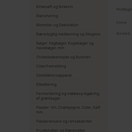
Birkesaft og Birkevin
Modtager
Blanchering
Emne
Blomster og Dekoration
Besked
Bæredygtig madlavning og Stegeso
Bøger: Fagbøger, Kogebøger og
Havebøger, mm
Chokoladearbejde og Bolcheri
Ciderfremstilling
Destillationsapparat
Etikettering
Fermentering og mælkesyregæring
af grøntsager
Flasker: Vin, Champagne, Cider, Saft
mm.
Flaskerensere og rensebørster
Frugtplukker og Bærplukker