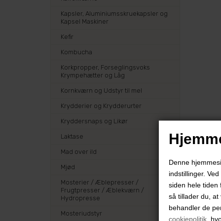
Kapsler, Aluminiumsskruekapsler og
Kapsel Maskiner
Kefir
Kombucha
Korkpropper, Forseglingsvoks
Krympehætter og Låg
Kornkværn og Udstyr til mel
Krydderier og Krydderurter
Kryddersnaps og Likør
Hjemme
Laktase
Mad over ild
Denne hjemmeside
Mjød
indstillinger. Ve
Mosterier / Æblepresser /
siden hele tiden 
Frugtpresser / Æblekværn /
så tillader du, a
Hydropresse
behandler de pe
Mosteriudstyr
cookiepolitik
, hv