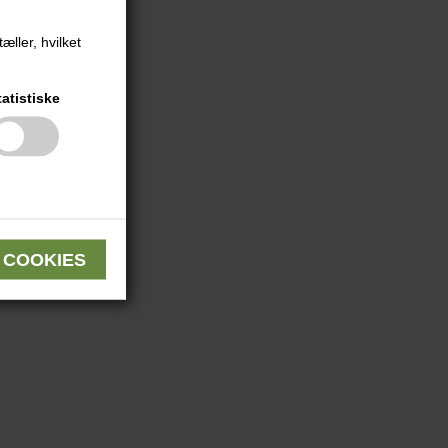
æller, hvilket
tatistiske