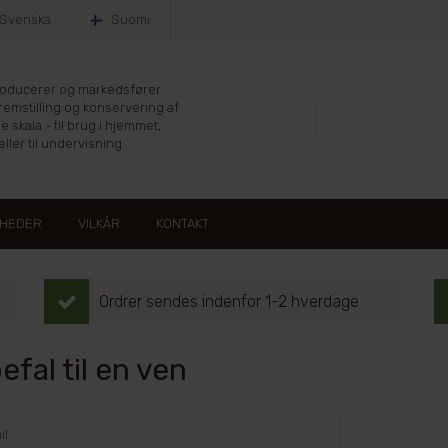
Svenska
Suomi
producerer og markedsfører
fremstilling og konservering af
le skala - til brug i hjemmet,
ller til undervisning.
HEDER
VILKÅR
KONTAKT
Ordrer sendes indenfor 1-2 hverdage
fal til en ven
il