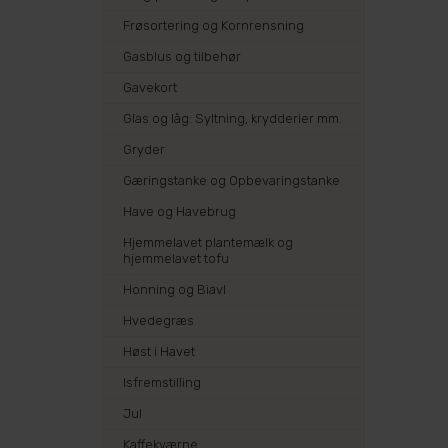
Frøsortering og Kornrensning
Gasblus og tilbehør
Gavekort
Glas og låg: Syltning, krydderier mm.
Gryder
Gæringstanke og Opbevaringstanke
Have og Havebrug
Hjemmelavet plantemælk og
hjemmelavet tofu
Honning og Biavl
Hvedegræs
Høst i Havet
Isfremstilling
Jul
Kaffekværne