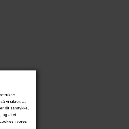
oretrukne
å vi sikrer, at
ver dit samtykke,
, og at vi
ookies i vores