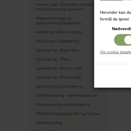
Mosteri Sæt - Komplette mosterier
med mostpresse og kværn
Herunder kan du v
Mælkecentrifuge og
formål de tjener.
pasteuriseringsapparater
Nødvend
Nødde og Kastanje-udstyr
Oliepresse / Olietapning
Opbevaring - Bag in Box
Vis cookie detalj
Opbevaring - Plast
Opbevaring - Pouch-up®
Opbevaring - Rustfrit Stål
Opbevaring og Indpakning
Ostefremstilling - Hjemmelavet ost
Pasteurisering og Henkogning
Pladefiltreringsapparater og Pumper
Plantefarvning