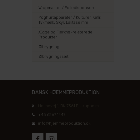
Wrapmaster / Foliedispensere
Yoghurtapparater / Kulturer, Kefir,
Tykmælk, Skyr, Laktase mm
Ægge og Fjerkræ-relaterede
Produkter
Ølbrygning
Ølbrygningssæt
DANSK HJEMMEPRODUKTION
Holmevej 1, DK-7361 Ejstrupholm
+45 6267 1447
info@hjemmeproduktion.dk