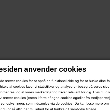
siden anvender cookies
 sætter cookies for at opnå en funktionel side og for at huske dine f
d hjælp af cookies laver vi statistikker og analyserer besøg på vores side s
forbedres, og at vores markedsføring bliver relevant for dig. Hvis du gi
t vi sætter cookies (enten i form af egne cookies og/eller fra tredjeparter)
rsonoplysninger, som indsamles via de cookies. Du kan læse mere om c
or du også altid har mulighed for at trække dit samtykke tilbage.