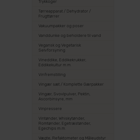
Trykkoger
Tørreapparat / Dehydrator /
Frugttørrer
Vakuumpakker og poser
Vanddunke og beholdere til vand
Vegansk og Vegetarisk
Selvforsyning
Vineddike, Eddikekrukker,
Eddikekultur m.m.
Vinfremstilling
Vingær sæt / Komplette Gærpakker
Vingær, Svovlpulver, Pektin,
Ascorbinsyre, mm
Vinpressere
Vintønder, Whiskytønder,
Romtønder, Egetræstønder,
Egechips m.m.
Vægte, Refaktometer og Måleudstyr