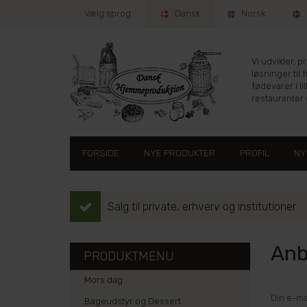
Vælg sprog:
Dansk
Norsk
Vi udvikler, 
løsninger til 
fødevarer i lil
restauranter e
FORSIDE
NYE PRODUKTER
PROFIL
NY
Salg til private, erhverv og institutioner
Anbe
PRODUKTMENU
Mors dag
Din e-ma
Bageudstyr og Dessert