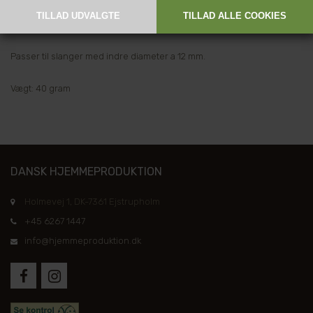
Længde: 5 cm
Diameter: 12,7 / 9,5 mm
Passer til slanger med indre diameter a 12 mm.
Vægt: 40 gram
DANSK HJEMMEPRODUKTION
Holmevej 1, DK-7361 Ejstrupholm
+45 6267 1447
info@hjemmeproduktion.dk