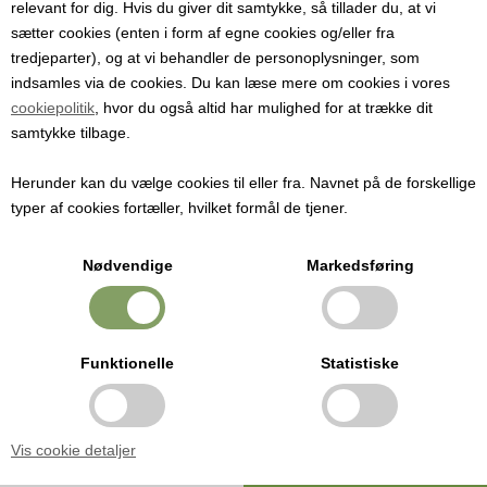
relevant for dig. Hvis du giver dit samtykke, så tillader du, at vi
birkesaft
sætter cookies (enten i form af egne cookies og/eller fra
tredjeparter), og at vi behandler de personoplysninger, som
Varenummer:
4306
indsamles via de cookies. Du kan læse mere om cookies i vores
cookiepolitik
, hvor du også altid har mulighed for at trække dit
Praktisk tappestuds i plast.
samtykke tilbage.
Pris ved 1 stk.
Herunder kan du vælge cookies til eller fra. Navnet på de forskellige
32,00
DKK
typer af cookies fortæller, hvilket formål de tjener.
Nødvendige
Markedsføring
Efter hullet er boret i birketræet bankes den glatte ende af
tappestudsen ind i træet med et par lette slag med en hammer.
Slangen sættes på enden med riller. Man kan med fordel dyppe
Funktionelle
Statistiske
enden af slangen kortvarigt i varmt vand - så er den lettere at få på
studsen.
Vis cookie detaljer
Der skal bruges et bor med en diameter på 9 mm.