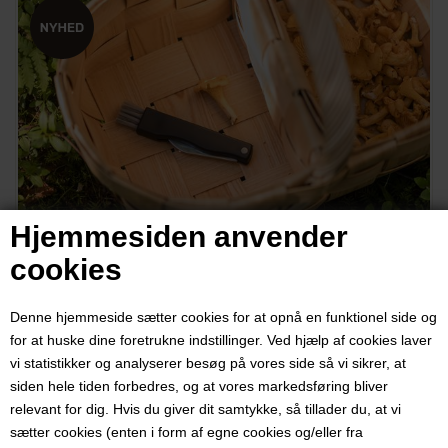
Hjemmesiden anvender
cookies
Denne hjemmeside sætter cookies for at opnå en funktionel side og
for at huske dine foretrukne indstillinger. Ved hjælp af cookies laver
vi statistikker og analyserer besøg på vores side så vi sikrer, at
Svampekniv / Svampefoldekniv
siden hele tiden forbedres, og at vores markedsføring bliver
relevant for dig. Hvis du giver dit samtykke, så tillader du, at vi
med børste, skaft beklædt med
sætter cookies (enten i form af egne cookies og/eller fra
sort plast, 1 stk