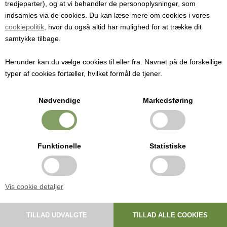
tredjeparter), og at vi behandler de personoplysninger, som
indsamles via de cookies. Du kan læse mere om cookies i vores
Varenummer:
9309
cookiepolitik
, hvor du også altid har mulighed for at trække dit
samtykke tilbage.
Foldekniv med svampebørste fremstillet af rustfrit stål og sort plast.
Herunder kan du vælge cookies til eller fra. Navnet på de forskellige
Pris ved 1 stk.
typer af cookies fortæller, hvilket formål de tjener.
87,00
DKK
Nødvendige
Markedsføring
Foldekniv med svampebørste.
Funktionelle
Statistiske
Skaft fremstillet at sort plast og kniv af rustfrit stål.
Længde: 14 cm
Vis cookie detaljer
Knivbladets længde: 6 cm
Rengøres i hånden.