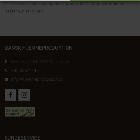
Billedet viser både svampekniv og kurv. OBS: Dette varenummer
består kun af kniven.
DANSK HJEMMEPRODUKTION
Holmevej 1, DK-7361 Ejstrupholm
+45 6267 1447
info@hjemmeproduktion.dk
KUNDESERVICE