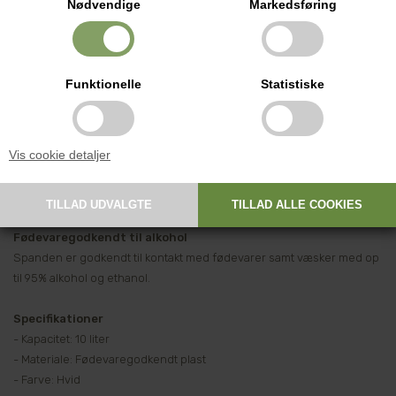
Nødvendige
Markedsføring
Spand med tappehane til aftapning
Funktionelle
Statistiske
Denne 10 liters spand er forsynet med tappehane og tætsluttende
låg og er velegnet til påfyldning af most, vin, cider og andre væsker i
flasker eller anden emballage.
Vis cookie detaljer
Tappehanen gør det nemt at aftappe væsken kontrolleret uden brug
af tappeslange.
Fødevaregodkendt til alkohol
Spanden er godkendt til kontakt med fødevarer samt væsker med op
til 95% alkohol og ethanol.
Specifikationer
- Kapacitet: 10 liter
- Materiale: Fødevaregodkendt plast
- Farve: Hvid