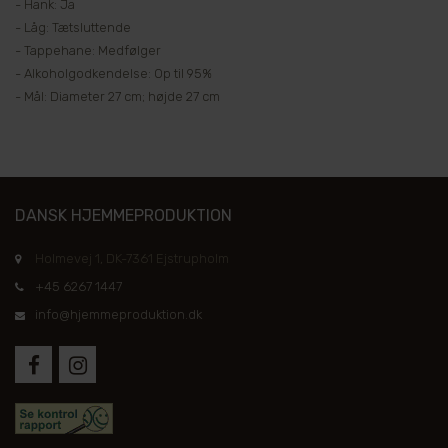
- Hank: Ja
- Låg: Tætsluttende
- Tappehane: Medfølger
- Alkoholgodkendelse: Op til 95%
- Mål: Diameter 27 cm; højde 27 cm
DANSK HJEMMEPRODUKTION
Holmevej 1, DK-7361 Ejstrupholm
+45 6267 1447
info@hjemmeproduktion.dk