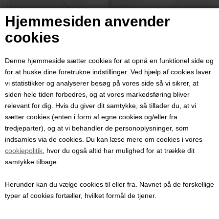
Hjemmesiden anvender
cookies
Denne hjemmeside sætter cookies for at opnå en funktionel side og
for at huske dine foretrukne indstillinger. Ved hjælp af cookies laver
vi statistikker og analyserer besøg på vores side så vi sikrer, at
Spand med tappehane og
siden hele tiden forbedres, og at vores markedsføring bliver
relevant for dig. Hvis du giver dit samtykke, så tillader du, at vi
tætsluttende låg –
sætter cookies (enten i form af egne cookies og/eller fra
fødevaregodkendt, 10 liter
tredjeparter), og at vi behandler de personoplysninger, som
indsamles via de cookies. Du kan læse mere om cookies i vores
Varenummer:
4303c-Pakke
cookiepolitik
, hvor du også altid har mulighed for at trække dit
samtykke tilbage.
Fødevaregodkendt tappespand med tappehane til påfyldning af
most, vin og andre væsker.
Herunder kan du vælge cookies til eller fra. Navnet på de forskellige
typer af cookies fortæller, hvilket formål de tjener.
Pris ved 1 stk.
107,00
DKK