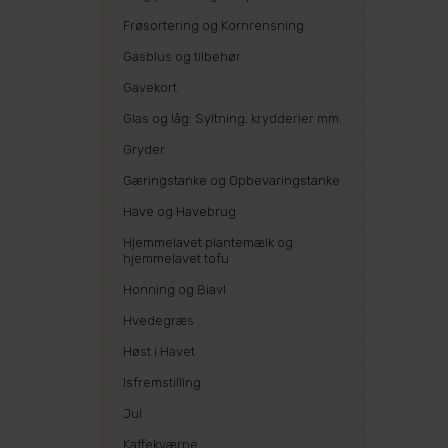
Frøsortering og Kornrensning
Gasblus og tilbehør
Gavekort
Glas og låg: Syltning, krydderier mm.
Gryder
Gæringstanke og Opbevaringstanke
Have og Havebrug
Hjemmelavet plantemælk og
hjemmelavet tofu
Honning og Biavl
Hvedegræs
Høst i Havet
Isfremstilling
Jul
Kaffekværne