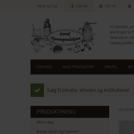
Vælg sprog:
Dansk
Norsk
Vi udvikler, 
løsninger til 
fødevarer i lil
restauranter e
FORSIDE
NYE PRODUKTER
PROFIL
NY
Salg til private, erhverv og institutioner
Vanddunk
PRODUKTMENU
Mors dag
Bageudstyr og Dessert