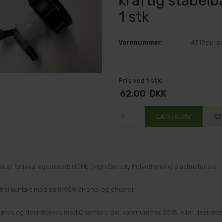
kraftig stabel
1 stk
Varenummer:
4318pp-p
Pris ved 1 stk.
62,00
DKK
let af fødevaregodkendt HDPE (High Density Polyethylene) plastmateriale.
til kontakt med op til 95% alkohol og ethanol.
øres og desinficeres med Chemipro Oxi, varenummer 3018, eller desinf