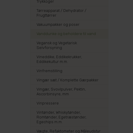
Trykkoger
Tørreapparat / Dehydrator /
Frugttørrer
Vakuumpakker og poser
Vanddunke og beholdere til vand
Vegansk og Vegetarisk
Selvforsyning
Vineddike, Eddikekrukker,
Eddikekultur m.m.
Vinfremstilling
Vingær sæt / Komplette Gærpakker
Vingær, Svovlpulver, Pektin,
Ascorbinsyre, mm
Vinpressere
Vintønder, Whiskytønder,
Romtønder, Egetræstønder,
Egechips m.m.
Vægte, Refaktometer og Måleudstyr