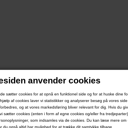
siden anvender cookies
 sætter cookies for at opnå en funktionel side og for at huske dine f
d hjælp af cookies laver vi statistikker og analyserer besøg på vores side s
forbedres, og at vores markedsføring bliver relevant for dig. Hvis du gi
t vi sætter cookies (enten i form af egne cookies og/eller fra tredjeparter)
rsonoplysninger, som indsamles via de cookies. Du kan læse mere om c
or du også altid har mulighed for at trække dit samtykke tilbage.