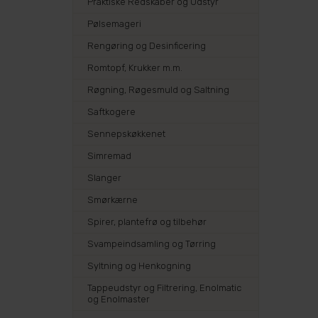
Praktiske Redskaber og Udstyr
Pølsemageri
Rengøring og Desinficering
Romtopf, Krukker m.m.
Røgning, Røgesmuld og Saltning
Saftkogere
Sennepskøkkenet
Simremad
Slanger
Smørkærne
Spirer, plantefrø og tilbehør
Svampeindsamling og Tørring
Syltning og Henkogning
Tappeudstyr og Filtrering, Enolmatic
og Enolmaster