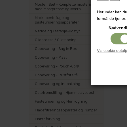
Mosteri Sæt - Komplette mosterier
med mostpresse og kværn
Herunder kan du v
Mælkecentrifuge og
formål de tjener.
pasteuriseringsapparater
Nødvend
Nødde og Kastanje-udstyr
Oliepresse / Olietapning
Opbevaring - Bag in Box
Vis cookie detalj
Opbevaring - Plast
Opbevaring - Pouch-up®
Opbevaring - Rustfrit Stål
Opbevaring og Indpakning
Ostefremstilling - Hjemmelavet ost
Pasteurisering og Henkogning
Pladefiltreringsapparater og Pumper
Plantefarvning