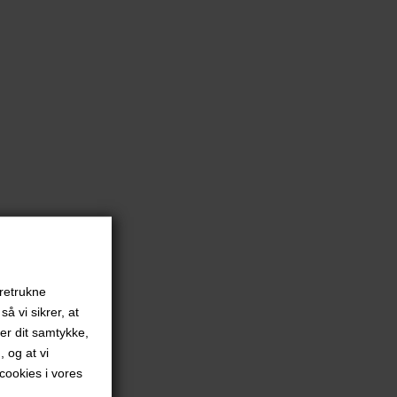
oretrukne
å vi sikrer, at
ver dit samtykke,
, og at vi
ookies i vores