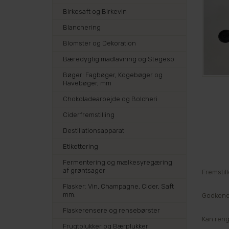
Birkesaft og Birkevin
Blanchering
Blomster og Dekoration
Bæredygtig madlavning og Stegeso
Bøger: Fagbøger, Kogebøger og
Havebøger, mm
Chokoladearbejde og Bolcheri
Ciderfremstilling
Destillationsapparat
Etikettering
Fermentering og mælkesyregæring
af grøntsager
Fremstil
Flasker: Vin, Champagne, Cider, Saft
mm.
Godkendt 
Flaskerensere og rensebørster
Kan reng
Frugtplukker og Bærplukker