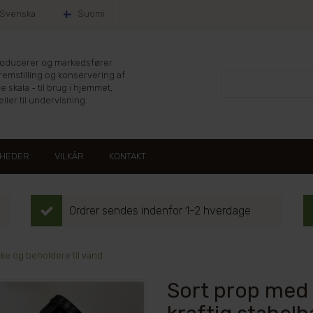
Svenska
Suomi
producerer og markedsfører
fremstilling og konservering af
le skala - til brug i hjemmet,
ller til undervisning.
HEDER
VILKÅR
KONTAKT
Ordrer sendes indenfor 1-2 hverdage
e og beholdere til vand
Sort prop med t