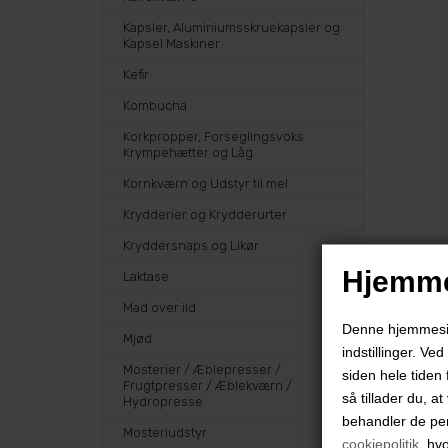
Kapsler, Aluminiumsskruekapsler og
Kapsel Maskiner
Kefir
Kombucha
Korkpropper, Forseglingsvoks
Krympehætter og Låg
Kornkværn og Udstyr til mel
Krydderier og Krydderurter
Kryddersnaps og Likør
Hjemme
Laktase
Mad over ild
Denne hjemmeside
Mjød
indstillinger. Ve
Mosterier / Æblepresser /
siden hele tiden 
Frugtpresser / Æblekværn /
så tillader du, a
Hydropresse
behandler de pe
Mosteriudstyr
cookiepolitik
, hv