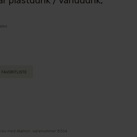
bar plastdunk / vanddunk,
akke
iceres med Atamon, varenummer 8364.