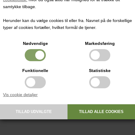
omsættes af gærceller.
samtykke tilbage.
Pris ved 1 stk.
146,00
DKK
Herunder kan du vælge cookies til eller fra. Navnet på de forskellige
typer af cookies fortæller, hvilket formål de tjener.
Nødvendige
Markedsføring
Bruges blandt andet som sødemiddel i vinfremstilling da det ikke kan
omsættes af gærceller.
Funktionelle
Statistiske
Har en sødningsevne på 60 i forhold til sucrose som har en
sødningsevne på 100.
Må ikke anvendes i kommerciel vinproduktion.
Vis cookie detaljer
E420(I)
Nettoindhold: 1 kg