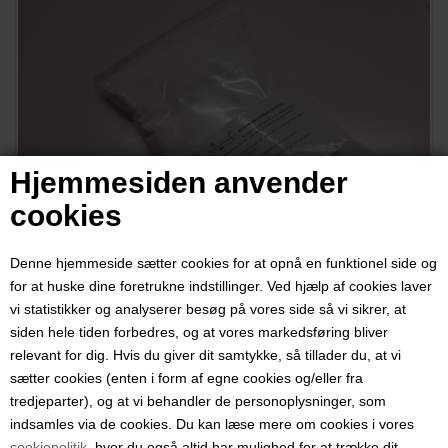
Hjemmesiden anvender
cookies
Denne hjemmeside sætter cookies for at opnå en funktionel side og
for at huske dine foretrukne indstillinger. Ved hjælp af cookies laver
vi statistikker og analyserer besøg på vores side så vi sikrer, at
Sorbitol sødemiddel, 98%, 1 kg
siden hele tiden forbedres, og at vores markedsføring bliver
relevant for dig. Hvis du giver dit samtykke, så tillader du, at vi
sætter cookies (enten i form af egne cookies og/eller fra
Varenummer:
6670a
tredjeparter), og at vi behandler de personoplysninger, som
indsamles via de cookies. Du kan læse mere om cookies i vores
Bruges blandt andet som sødemiddel i vinfremstilling da det ikke kan
cookiepolitik
, hvor du også altid har mulighed for at trække dit