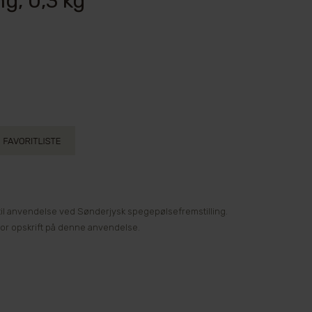
g, 0,3 kg
til anvendelse ved Sønderjysk spegepølsefremstilling.
or opskrift på denne anvendelse.