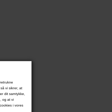
oretrukne
å vi sikrer, at
ver dit samtykke,
, og at vi
ookies i vores