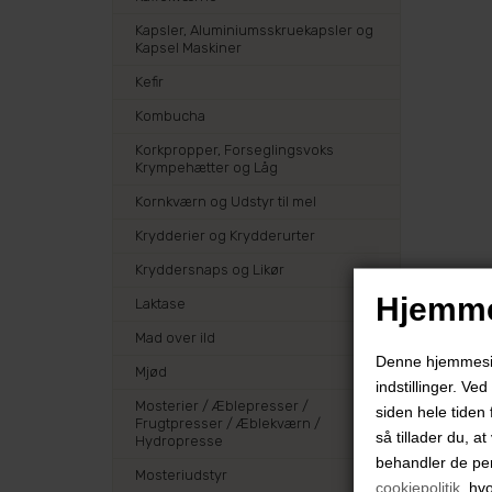
Kapsler, Aluminiumsskruekapsler og
Kapsel Maskiner
Kefir
Kombucha
Korkpropper, Forseglingsvoks
Krympehætter og Låg
Kornkværn og Udstyr til mel
Krydderier og Krydderurter
Kryddersnaps og Likør
Hjemme
Laktase
Mad over ild
Denne hjemmeside
Mjød
indstillinger. Ve
Mosterier / Æblepresser /
siden hele tiden 
Frugtpresser / Æblekværn /
så tillader du, a
Hydropresse
behandler de pe
Mosteriudstyr
cookiepolitik
, hv