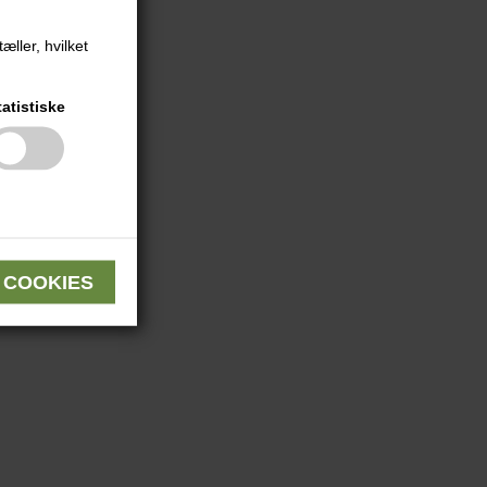
æller, hvilket
tatistiske