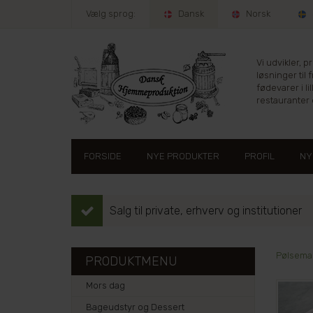
Vælg sprog:
Dansk
Norsk
Vi udvikler, 
løsninger til 
fødevarer i lil
restauranter e
FORSIDE
NYE PRODUKTER
PROFIL
NY
Salg til private, erhverv og institutioner
Pølsema
PRODUKTMENU
Mors dag
Bageudstyr og Dessert