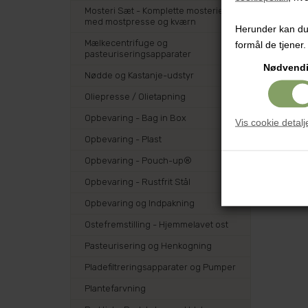
Mosteri Sæt - Komplette mosterier
med mostpresse og kværn
Herunder kan du v
Mælkecentrifuge og
formål de tjener.
pasteuriseringsapparater
Nødvend
Nødde og Kastanje-udstyr
Oliepresse / Olietapning
Opbevaring - Bag in Box
Vis cookie detalj
Opbevaring - Plast
Opbevaring - Pouch-up®
Opbevaring - Rustfrit Stål
Opbevaring og Indpakning
Ostefremstilling - Hjemmelavet ost
Pasteurisering og Henkogning
Pladefiltreringsapparater og Pumper
Plantefarvning