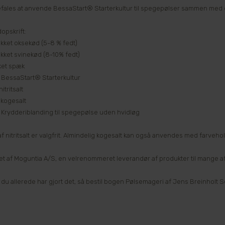
fales at anvende BessaStart® Starterkultur til spegepølser sammen med
opskrift:
akket oksekød (5-8 % fedt)
akket svinekød (8-10% fedt)
ket spæk
 BessaStart® Starterkultur
itritsalt
 kogesalt
 Krydderiblanding til spegepølse uden hvidløg
f nitritsalt er valgfrit. Almindelig kogesalt kan også anvendes med farvehol
let af Moguntia A/S, en velrenommeret leverandør af produkter til mange a
e du allerede har gjort det, så bestil bogen Pølsemageri af Jens Breinholt