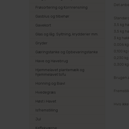
Det anbe
Frøsortering og Kornrensning
Gasblus og tilbehør
Standard
3,5 kg h
Gavekort
3,5 kg h
Glas og låg: Syltning, krydderier mm.
3 kg hak
Gryder
0,006 kg
0,100 kg n
Gæringstanke og Opbevaringstanke
0,230 kg
Have og Havebrug
0,300 kg
Hjemmelavet plantemælk og
hjemmelavet tofu
Brugen a
Honning og Biavl
Fremstil
Hvedegræs
Høst i Havet
Hvis ikk
Isfremstilling
Jul
Kaffekværne