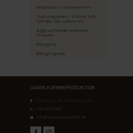
Wrapmaster / Foliedispensere
Yoghurtapparater / Kulturer, Kefir,
Tykmælk, Skyr, Laktase mm
Ægge og Fjerkræ-relaterede
Produkter
Ølbrygning
Ølbrygningssæt
DANSK HJEMMEPRODUKTION
Holmevej 1, DK-7361 Ejstrupholm
+45 6267 1447
info@hjemmeproduktion.dk