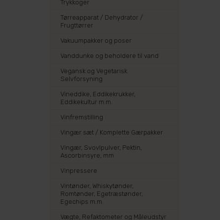
Trykkoger
Tørreapparat / Dehydrator /
Frugttørrer
Vakuumpakker og poser
Vanddunke og beholdere til vand
Vegansk og Vegetarisk
Selvforsyning
Vineddike, Eddikekrukker,
Eddikekultur m.m.
Vinfremstilling
Vingær sæt / Komplette Gærpakker
Vingær, Svovlpulver, Pektin,
Ascorbinsyre, mm
Vinpressere
Vintønder, Whiskytønder,
Romtønder, Egetræstønder,
Egechips m.m.
Vægte, Refaktometer og Måleudstyr