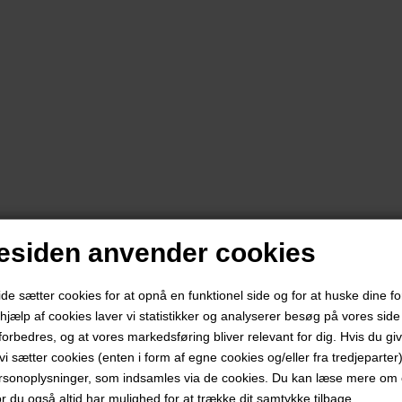
siden anvender cookies
 sætter cookies for at opnå en funktionel side og for at huske dine f
d hjælp af cookies laver vi statistikker og analyserer besøg på vores side s
forbedres, og at vores markedsføring bliver relevant for dig. Hvis du gi
t vi sætter cookies (enten i form af egne cookies og/eller fra tredjeparter)
rsonoplysninger, som indsamles via de cookies. Du kan læse mere om c
or du også altid har mulighed for at trække dit samtykke tilbage.