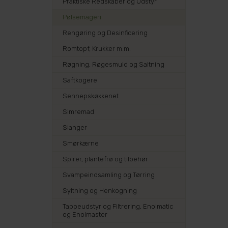
Praktiske Redskaber og Udstyr
Pølsemageri
Rengøring og Desinficering
Romtopf, Krukker m.m.
Røgning, Røgesmuld og Saltning
Saftkogere
Sennepskøkkenet
Simremad
Slanger
Smørkærne
Spirer, plantefrø og tilbehør
Svampeindsamling og Tørring
Syltning og Henkogning
Tappeudstyr og Filtrering, Enolmatic
og Enolmaster