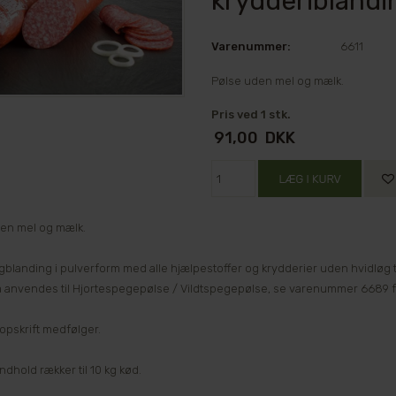
krydderiblandin
Varenummer:
6611
Pølse uden mel og mælk.
Pris ved 1 stk.
91,00
DKK
en mel og mælk.
gblanding i pulverform med alle hjælpestoffer og krydderier uden hvidløg 
 anvendes til Hjortespegepølse / Vildtspegepølse, se varenummer 6689 f
 opskrift medfølger.
dhold rækker til 10 kg kød.