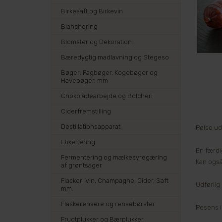
Birkesaft og Birkevin
Blanchering
Blomster og Dekoration
Bæredygtig madlavning og Stegeso
Bøger: Fagbøger, Kogebøger og
Havebøger, mm
Chokoladearbejde og Bolcheri
Ciderfremstilling
Destillationsapparat
Pølse ud
Etikettering
En færdi
Fermentering og mælkesyregæring
Kan også
af grøntsager
Flasker: Vin, Champagne, Cider, Saft
Udførlig
mm.
Flaskerensere og rensebørster
Posens in
Frugtplukker og Bærplukker