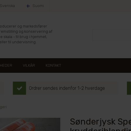
Svenska
Suomi
producerer og markedsfører
fremstilling og konservering af
le skala - til brug i hjemmet,
ller til undervisning.
HEDER
VILKÅR
KONTAKT
Ordrer sendes indenfor 1-2 hverdage
geri
Sønderjysk Spe