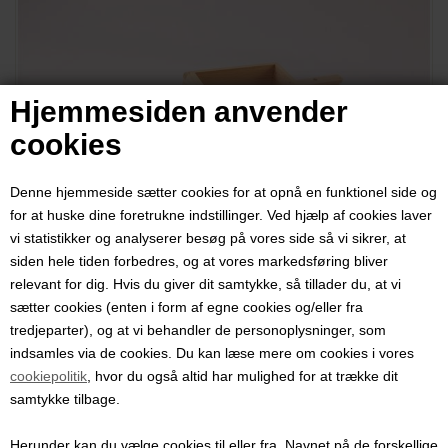
Hjemmesiden anvender
cookies
Denne hjemmeside sætter cookies for at opnå en funktionel side og
for at huske dine foretrukne indstillinger. Ved hjælp af cookies laver
vi statistikker og analyserer besøg på vores side så vi sikrer, at
siden hele tiden forbedres, og at vores markedsføring bliver
relevant for dig. Hvis du giver dit samtykke, så tillader du, at vi
sætter cookies (enten i form af egne cookies og/eller fra
tredjeparter), og at vi behandler de personoplysninger, som
Sauerkraut / Grøntsags-
indsamles via de cookies. Du kan læse mere om cookies i vores
råkostjern
cookiepolitik
, hvor du også altid har mulighed for at trække dit
samtykke tilbage.
Varenummer:
7010
Herunder kan du vælge cookies til eller fra. Navnet på de forskellige