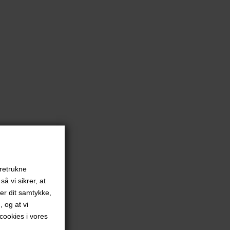
oretrukne
å vi sikrer, at
ver dit samtykke,
, og at vi
ookies i vores