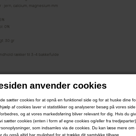
r : jern, calcium, magnesium mm
 5%
ol: 0%
t: 30 gr
ndhold rækker til 3-4 bakkefulde
siden anvender cookies
 sætter cookies for at opnå en funktionel side og for at huske dine f
d hjælp af cookies laver vi statistikker og analyserer besøg på vores side s
forbedres, og at vores markedsføring bliver relevant for dig. Hvis du gi
t vi sætter cookies (enten i form af egne cookies og/eller fra tredjeparter)
rsonoplysninger, som indsamles via de cookies. Du kan læse mere om c
or du også altid har mulighed for at trække dit samtykke tilbage.