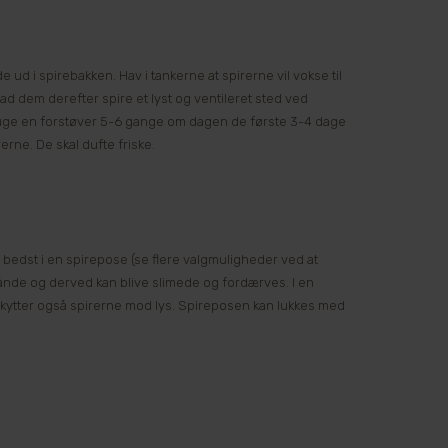
ud i spirebakken. Hav i tankerne at spirerne vil vokse til
Lad dem derefter spire et lyst og ventileret sted ved
bruge en forstøver 5-6 gange om dagen de første 3-4 dage
erne. De skal dufte friske.
es bedst i en spirepose (se flere valgmuligheder ved at
 ånde og derved kan blive slimede og fordærves. I en
kytter også spirerne mod lys. Spireposen kan lukkes med