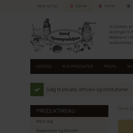
Vælg sprog:
Dansk
Norsk
Vi udvikler, 
løsninger til 
fødevarer i lil
restauranter e
FORSIDE
NYE PRODUKTER
PROFIL
NY
Salg til private, erhverv og institutioner
Spirer, p
PRODUKTMENU
Mors dag
Bageudstyr og Dessert