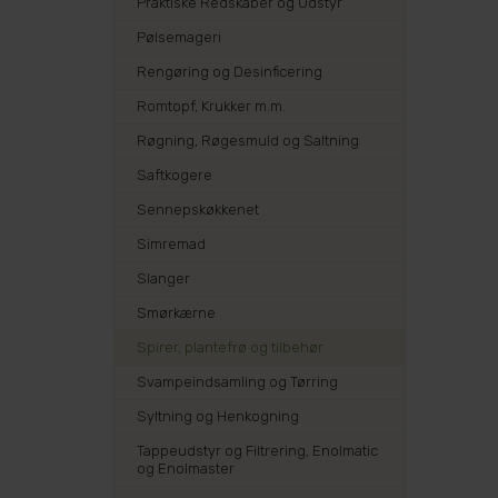
Praktiske Redskaber og Udstyr
Pølsemageri
Rengøring og Desinficering
Romtopf, Krukker m.m.
Røgning, Røgesmuld og Saltning
Saftkogere
Sennepskøkkenet
Simremad
Slanger
Smørkærne
Spirer, plantefrø og tilbehør
Svampeindsamling og Tørring
Syltning og Henkogning
Tappeudstyr og Filtrering, Enolmatic
og Enolmaster