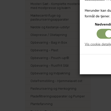
Mosteri Sæt - Komplette mosterier
med mostpresse og kværn
Herunder kan du v
Mælkecentrifuge og
formål de tjener.
pasteuriseringsapparater
Nødvend
Nødde og Kastanje-udstyr
Oliepresse / Olietapning
Opbevaring - Bag in Box
Vis cookie detalj
Opbevaring - Plast
Opbevaring - Pouch-up®
Opbevaring - Rustfrit Stål
Opbevaring og Indpakning
Ostefremstilling - Hjemmelavet ost
Pasteurisering og Henkogning
Pladefiltreringsapparater og Pumper
Plantefarvning