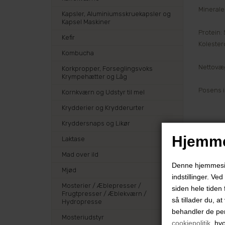
Minerale
Kapsler, Aluminiumsskruekapsler og
Kapsel Maskiner
Protein:
Kefir
Kolester
Kombucha
Nettovæg
Korkpropper, Forseglingsvoks
Krympehætter og Låg
Posens i
Kornkværn og Udstyr til mel
Krydderier og Krydderurter
Kryddersnaps og Likør
Hjemme
Laktase
Mad over ild
Denne hjemmeside
Mjød
indstillinger. Ve
Mosterier / Æblepresser /
siden hele tiden 
Frugtpresser / Æblekværn /
så tillader du, a
Hydropresse
behandler de pe
Mosteriudstyr
cookiepolitik
, hv