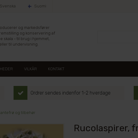
Svenska
Suomi
producerer og markedsfører
fremstilling og konservering af
le skala - til brug i hjemmet,
ller til undervisning.
HEDER
VILKÅR
KONTAKT
Ordrer sendes indenfor 1-2 hverdage
lantefrø og tilbehør
Rucolaspirer, f