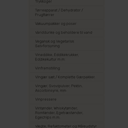
Trykkoger
Tørreapparat / Dehydrator /
Frugttørrer
Vakuumpakker og poser
Vanddunke og beholdere til vand
Vegansk og Vegetarisk
Selvforsyning
Vineddike, Eddikekrukker,
Eddikekultur m.m.
Vinfremstilling
Vingær sæt / Komplette Gærpakker
Vingær, Svovlpulver, Pektin,
Ascorbinsyre, mm
Vinpressere
Vintønder, Whiskytønder,
Romtønder, Egetræstønder,
Egechips m.m.
Vægte, Refaktometer og Måleudstyr