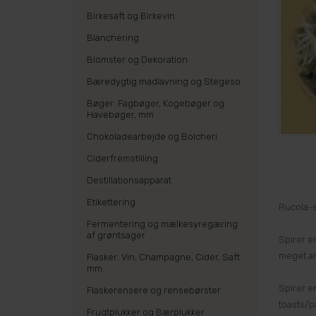
Birkesaft og Birkevin
Blanchering
Blomster og Dekoration
Bæredygtig madlavning og Stegeso
Bøger: Fagbøger, Kogebøger og
Havebøger, mm
Chokoladearbejde og Bolcheri
Ciderfremstilling
Destillationsapparat
Etikettering
Rucola-s
Fermentering og mælkesyregæring
af grøntsager
Spirer er
meget and
Flasker: Vin, Champagne, Cider, Saft
mm.
Spirer e
Flaskerensere og rensebørster
toasts/pa
Frugtplukker og Bærplukker