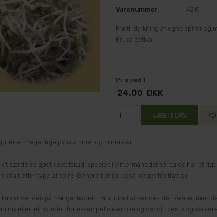
Varenummer:
4219
Frø til dyrkning af egne spirer og 
Eruca Sativa
Pris ved 1
24,00
DKK
pirer er meget rige på vitaminer og mineraler.
 et særdeles godt kosttilskud, specielt i vintermånederne, da de har et rigt
et alt efter type af spire. Generelt er de også meget fedtfattige.
r kan anvendes på mange måder. Traditionelt anvendes de i salater, men de
ninis eller let ristede i for eksempel olivenolie og vendt i pesto og servere