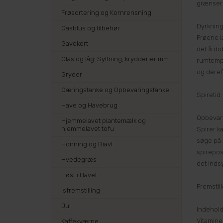
grænser
Frøsortering og Kornrensning
Dyrkning
Gasblus og tilbehør
Frøene læ
Gavekort
det firdo
Glas og låg: Syltning, krydderier mm.
rumtempe
og dereft
Gryder
Gæringstanke og Opbevaringstanke
Spiretid:
Have og Havebrug
Opbevar
Hjemmelavet plantemælk og
hjemmelavet tofu
Spirer ka
søge på 
Honning og Biavl
spirepos
Hvedegræs
det inds
Høst i Havet
Fremstille
Isfremstilling
Jul
Indehold
Vitaminer
Kaffekværne