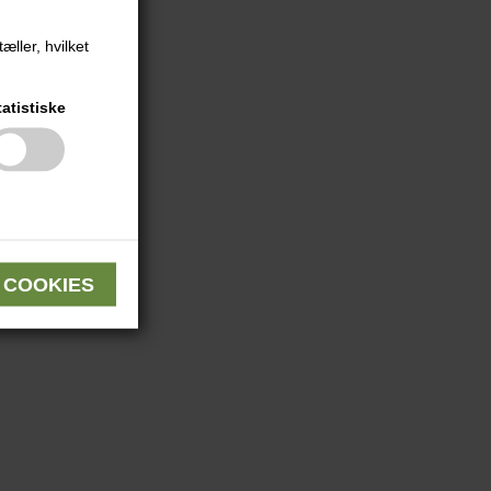
æller, hvilket
tatistiske