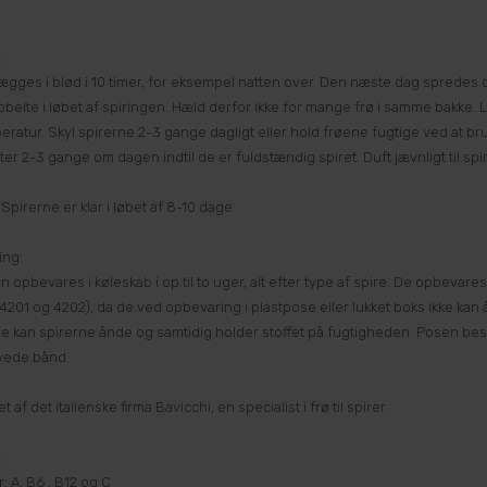
.
:
gges i blød i 10 timer, for eksempel natten over. Den næste dag spredes de 
bbelte i løbet af spiringen. Hæld derfor ikke for mange frø i samme bakke. 
ratur. Skyl spirerne 2-3 gange dagligt eller hold frøene fugtige ved at 
er 2-3 gange om dagen indtil de er fuldstændig spiret. Duft jævnligt til spir
 Spirerne er klar i løbet af 8-10 dage
ing:
n opbevares i køleskab i op til to uger, alt efter type af spire. De opbevar
4201 og 4202), da de ved opbevaring i plastpose eller lukket boks ikke kan
e kan spirerne ånde og samtidig holder stoffet på fugtigheden. Posen bes
yede bånd.
t af det italienske firma Bavicchi, en specialist i frø til spirer.
:
: A, B6 , B12 og C