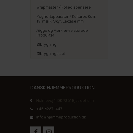
Wrapmaster / Foliedispensere
Yoghurtapparater / Kulturer, Kefir,
Tykmælk, Skyr, Laktase mm
Ægge og Fjerkræ-relaterede
Produkter
Ølbrygning
Ølbrygningssæt
DANSK HJEMMEPRODUKTION
Holmevej 1, DK-7361 Ejstrupholm
+45 6267 1447
info@hjemmeproduktion.dk