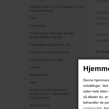
med 100
Kapsler, Aluminiumsskruekapsler og
Kapsel Maskiner
Det skov
Kefir
Savsmuld
Herefter
Kombucha
Korkpropper, Forseglingsvoks
Dansk Tr
Krympehætter og Låg
dog dere
Kornkværn og Udstyr til mel
Produkt
Krydderier og Krydderurter
Kryddersnaps og Likør
Hjemme
Laktase
Mad over ild
Denne hjemmeside
Mjød
indstillinger. Ve
Mosterier / Æblepresser /
siden hele tiden 
Frugtpresser / Æblekværn /
så tillader du, a
Hydropresse
behandler de pe
Mosteriudstyr
cookiepolitik
, hv