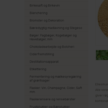
Birkesaft og Birkevin
Blanchering
Blomster og Dekoration
Bæredygtig madlavning og Stegeso
Bøger: Fagbøger, Kogebøger og
Havebøger, mm
Chokoladearbejde og Bolcheri
Ciderfremstilling
Destillationsapparat
Etikettering
Fermentering og mælkesyregæring
af grøntsager
Ellesmuld
Flasker: Vin, Champagne, Cider, Saft
Alle vor
mm.
giver rø
Flaskerensere og rensebørster
kombinat
Frugtplukker og Bærplukker