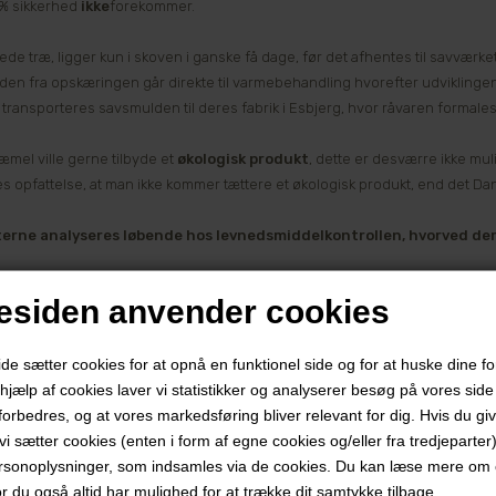
% sikkerhed
ikke
forekommer.
ede træ, ligger kun i skoven i ganske få dage, før det afhentes til savværk
en fra opskæringen går direkte til varmebehandling hvorefter udviklingen 
 transporteres savsmulden til deres fabrik i Esbjerg, hvor råvaren formale
æmel ville gerne tilbyde et
økologisk produkt
, dette er desværre ikke muli
s opfattelse, at man ikke kommer tættere et økologisk produkt, end det Dan
erne analyseres løbende hos levnedsmiddelkontrollen, hvorved der 
siden anvender cookies
 sætter cookies for at opnå en funktionel side og for at huske dine f
d hjælp af cookies laver vi statistikker og analyserer besøg på vores side s
forbedres, og at vores markedsføring bliver relevant for dig. Hvis du gi
t vi sætter cookies (enten i form af egne cookies og/eller fra tredjeparter)
rsonoplysninger, som indsamles via de cookies. Du kan læse mere om c
or du også altid har mulighed for at trække dit samtykke tilbage.