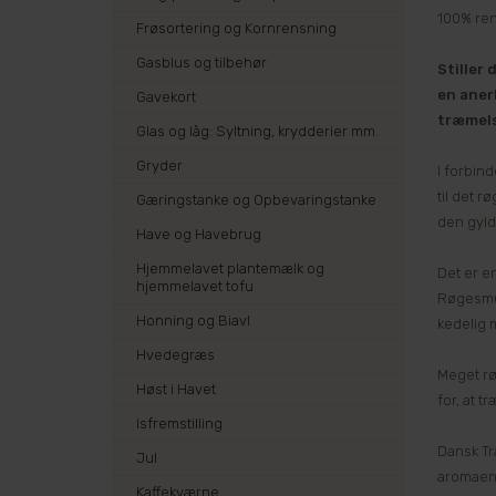
100% ren
Frøsortering og Kornrensning
Gasblus og tilbehør
Stiller
en aner
Gavekort
træmels
Glas og låg: Syltning, krydderier mm.
Gryder
I forbind
til det 
Gæringstanke og Opbevaringstanke
den gyld
Have og Havebrug
Hjemmelavet plantemælk og
Det er e
hjemmelavet tofu
Røgesmul
Honning og Biavl
kedelig m
Hvedegræs
Meget rø
Høst i Havet
for, at 
Isfremstilling
Dansk Tr
Jul
aromaen 
Kaffekværne