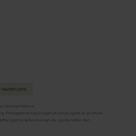
en farve på fiskene.
g. Principperne bag brugen af smuld og flis er at smuld
ier efter egen præference kan der opnås netop den