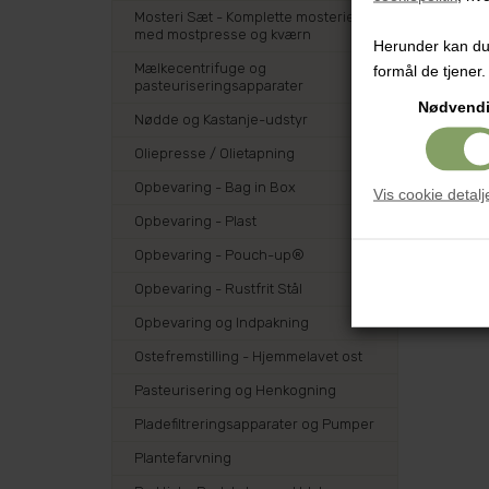
Mosteri Sæt - Komplette mosterier
med mostpresse og kværn
Herunder kan du v
Mælkecentrifuge og
formål de tjener.
pasteuriseringsapparater
Nødvend
Nødde og Kastanje-udstyr
Oliepresse / Olietapning
Opbevaring - Bag in Box
Vis cookie detalj
Opbevaring - Plast
Opbevaring - Pouch-up®
Opbevaring - Rustfrit Stål
Opbevaring og Indpakning
Ostefremstilling - Hjemmelavet ost
Pasteurisering og Henkogning
Pladefiltreringsapparater og Pumper
Plantefarvning