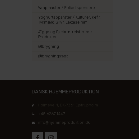
Wrapmaster / Foliedispensere
Yoghurtapparater / Kulturer, Kefir,
Tykmælk, Skyr, Laktase mm
Ægge og Fjerkræ-relaterede
Produkter
Ølbrygning
Ølbrygningssæt
DANSK HJEMMEPRODUKTION
Holmevej 1, DK-7361 Ejstrupholm
+45 6267 1447
info@hjemmeproduktion.dk