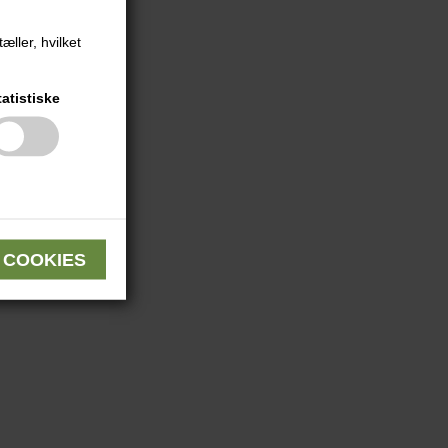
æller, hvilket
tatistiske