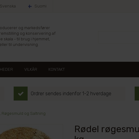
Svenska
Suomi
producerer og markedsfører
fremstilling og konservering af
le skala - til brug i hjemmet,
ller til undervisning.
HEDER
VILKÅR
KONTAKT
Ordrer sendes indenfor 1-2 hverdage
 Røgesmuld og Saltning
Rødel røgesmul