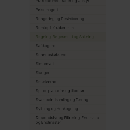
Praktiske Redskaber og Udstyr
Pølsemageri
Rengøring og Desinficering
Romtopf, Krukker m.m.
Røgning, Røgesmuld og Saltning
Saftkogere
Sennepskøkkenet
Simremad
Slanger
Smørkærne
Spirer, plantefrø og tilbehør
Svampeindsamling og Tørring
Syltning og Henkogning
Tappeudstyr og Filtrering, Enolmatic
og Enolmaster