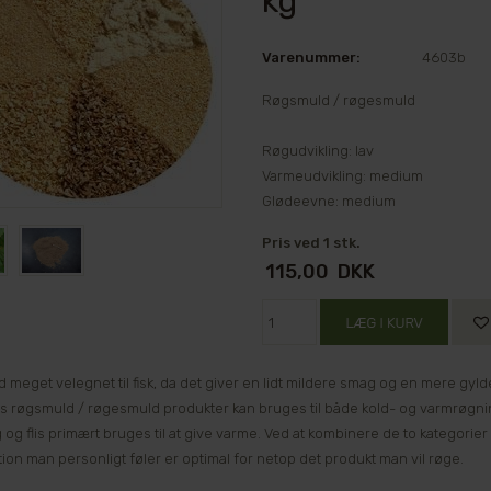
kg
Varenummer:
4603b
Røgsmuld / røgesmuld
Røgudvikling: lav
Varmeudvikling: medium
Glødeevne: medium
Pris ved 1 stk.
115,00
DKK
 meget velegnet til fisk, da det giver en lidt mildere smag og en mere gyld
es røgsmuld / røgesmuld produkter kan bruges til både kold- og varmrøgnin
g og flis primært bruges til at give varme. Ved at kombinere de to kategor
ion man personligt føler er optimal for netop det produkt man vil røge.