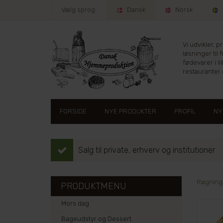
Vælg sprog:
Dansk
Norsk
Vi udvikler, 
løsninger til 
fødevarer i lil
restauranter e
FORSIDE
NYE PRODUKTER
PROFIL
NY
Salg til private, erhverv og institutioner
Røgning,
PRODUKTMENU
Mors dag
Bageudstyr og Dessert