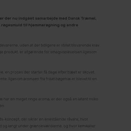
r er der nu indgået samarbejde med Dansk Træmel,
f røgesmuld til hjemmerøgning og andre
devarerne, uden at der tidligere er stillet tilsvarende krav
ige produkt, er afgørende for smagsoplevelsen ligesom
e, en proces der starter få dage efter træet er skovet.
e, ligesom aromaen fra friskt bøgetræ er blevet til en
ræ har en meget ringe aroma, er der også en latent risiko
en.
s-koncept, der sikrer en enestående råvare, hvor
d og langt under grænseværdierne, og hvor kemikalier