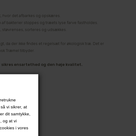
et, hvor det afbarkes og opskæres.
af bakterier stoppes og træets lyse farve fastholdes.
s, støvrenses, sorteres og udsækkes.
gt, da der ikke findes et regelsæt for økologisk træ. Det er
sk Træmel tilbyder.
sikres ensartethed og den høje kvalitet.
oretrukne
å vi sikrer, at
ver dit samtykke,
, og at vi
ookies i vores