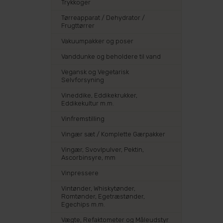
Trykkoger
Tørreapparat / Dehydrator /
Frugttørrer
Vakuumpakker og poser
Vanddunke og beholdere til vand
Vegansk og Vegetarisk
Selvforsyning
Vineddike, Eddikekrukker,
Eddikekultur m.m.
Vinfremstilling
Vingær sæt / Komplette Gærpakker
Vingær, Svovlpulver, Pektin,
Ascorbinsyre, mm
Vinpressere
Vintønder, Whiskytønder,
Romtønder, Egetræstønder,
Egechips m.m.
Vægte, Refaktometer og Måleudstyr