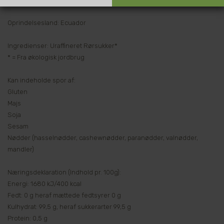
Oprindelsesland: Ecuador
Ingredienser: Uraffineret Rørsukker*
* = Fra økologisk jordbrug
Kan indeholde spor af:
Gluten
Majs
Soja
Sesam
Nødder (hasselnødder, cashewnødder, paranødder, valnødder,
mandler)
Næringsdeklaration (Indhold pr. 100g):
Energi: 1680 kJ/400 kcal
Fedt: 0 g heraf mættede fedtsyrer 0 g
Kulhydrat: 99,5 g, heraf sukkerarter 99,5 g
Protein: 0,5 g