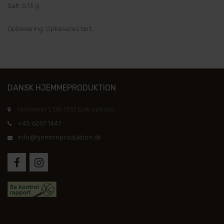
Salt: 0,13 g
Opbevaring: Opbevares tørt.
DANSK HJEMMEPRODUKTION
Holmevej 1, DK-7361 Ejstrupholm
+45 6267 1447
info@hjemmeproduktion.dk