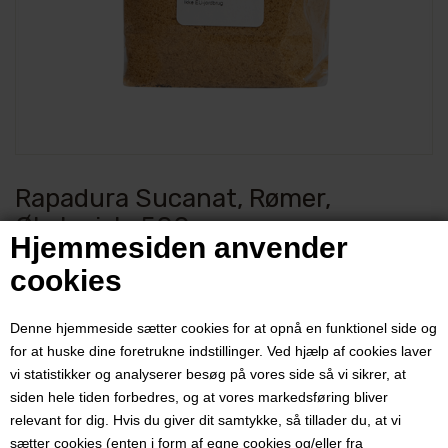
Rapadura Sucanat, Rømer,
Økologisk, 500 gram
Hjemmesiden anvender
cookies
Varenummer:
2036
Rå uraffineret rørsukker med aromatisk smag fra den rene råvare.
Denne hjemmeside sætter cookies for at opnå en funktionel side og
for at huske dine foretrukne indstillinger. Ved hjælp af cookies laver
Pris ved 1 stk.
vi statistikker og analyserer besøg på vores side så vi sikrer, at
48,00
DKK
siden hele tiden forbedres, og at vores markedsføring bliver
relevant for dig. Hvis du giver dit samtykke, så tillader du, at vi
sætter cookies (enten i form af egne cookies og/eller fra