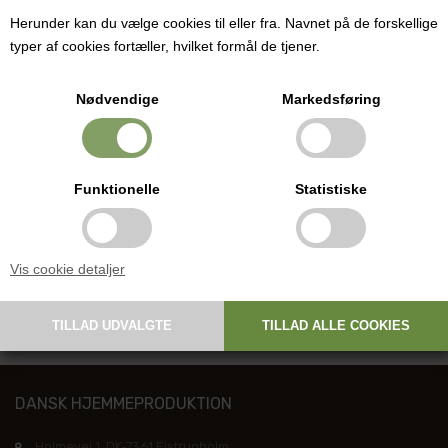
Pris ved 1 stk.
Herunder kan du vælge cookies til eller fra. Navnet på de forskellige
92,00
DKK
typer af cookies fortæller, hvilket formål de tjener.
Nødvendige
Markedsføring
Især anvendelig til små skimmeloste. Der kan stå 4 forme i
afløbsbakken.
Funktionelle
Statistiske
Mål:
Bund: 3,0 x 3,0 cm
Top: 8,7 x 8,7 cm
Vis cookie detaljer
Højde: 12,0 cm
DANSK HJEMMEPRODUKTION
Holmevej 1, DK-7361 Ejstrupholm