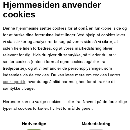
480,00
DKK
Hjemmesiden anvender
cookies
Denne hjemmeside sætter cookies for at opnå en funktionel side og
Stort og holdbart kar i fleksibel plast
for at huske dine foretrukne indstillinger. Ved hjælp af cookies laver
Rummeligt 100 liters konisk plastkar fremstillet af slagfast polyethylen
vi statistikker og analyserer besøg på vores side så vi sikrer, at
(PE). Den fleksible plasttype gør karret mere robust og
siden hele tiden forbedres, og at vores markedsføring bliver
langtidsholdbart end hårde plastkar, som let bliver sprøde og revner.
relevant for dig. Hvis du giver dit samtykke, så tillader du, at vi
sætter cookies (enten i form af egne cookies og/eller fra
Perfekt til vinfremstilling og frugtforarbejdning
tredjeparter), og at vi behandler de personoplysninger, som
Karret er ideelt som gæringskar eller mostkar ved større satser af
indsamles via de cookies. Du kan læse mere om cookies i vores
frugt og druer til most- og vinfremstilling. Den koniske form gør det
cookiepolitik
, hvor du også altid har mulighed for at trække dit
nemt at tømme og rengøre, mens den glatte overflade sikrer høj
samtykke tilbage.
hygiejne. Et oplagt valg til hobbyvin, frugtvin og ciderproduktion.
Herunder kan du vælge cookies til eller fra. Navnet på de forskellige
Også velegnet til saltning og anden fødevareforarbejdning
typer af cookies fortæller, hvilket formål de tjener.
Det fødevaregodkendte materiale gør karret praktisk som saltkar eller
opbevaringskar til kød, fisk og andre råvarer. Et alsidigt kar, der passer
Nødvendige
Markedsføring
både i køkken, bryggeri og mindre fødevareproduktioner.