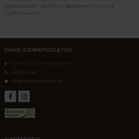
hygiejnisk kvalitet – perfekt som gæringskar til vin, most og
frugtforarbejdning.
DANSK HJEMMEPRODUKTION
Holmevej 1, DK-7361 Ejstrupholm
+45 6267 1447
info@hjemmeproduktion.dk