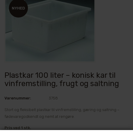
Plastkar 100 liter – konisk kar til
vinfremstilling, frugt og saltning
Varenummer:
3758
Stort og fleksibelt plastkar til vinfremstilling, gæring og saltning –
fødevaregodkendt og nemt at rengøre.
Pris ved 1 stk.