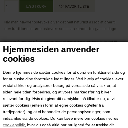
Når man nævner ostevoks giver det helt naturligt associationer til
den traditionelle røde ostevoks som man kender fra ’gamle’ dage.
Idag er farverne på ostevoks meget mere varieret, som billedet til
Hjemmesiden anvender
højre illustrerer. Dansk Hjemmeproduktion lancerer derfor i første
omgang ostevoks i 3 farver; Rød, gul og sort til halvfaste og fastere
cookies
ostetyper.
Denne hjemmeside sætter cookies for at opnå en funktionel side og
Udover at have en beskyttende virkning for at minimere uønsket
for at huske dine foretrukne indstillinger. Ved hjælp af cookies laver
vildskimmel og mugangreb, minsker voksen fordampning og
vi statistikker og analyserer besøg på vores side så vi sikrer, at
indtørring af osten under lagning. Voksen nedsætter samtidig
siden hele tiden forbedres, og at vores markedsføring bliver
modningen af osten.
relevant for dig. Hvis du giver dit samtykke, så tillader du, at vi
sætter cookies (enten i form af egne cookies og/eller fra
De flotte farver giver stor variation til ostebordet. En vokset ost er
tredjeparter), og at vi behandler de personoplysninger, som
også en flot og exklusiv værtindegave som uden tvivl vil gøre lykke
indsamles via de cookies. Du kan læse mere om cookies i vores
og blive et samtaleemne.
cookiepolitik
, hvor du også altid har mulighed for at trække dit