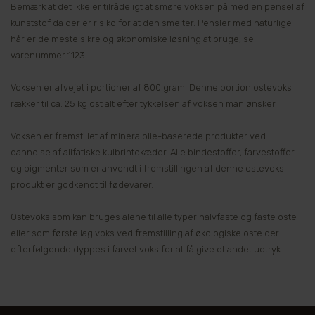
Bemærk at det ikke er tilrådeligt at smøre voksen på med en pensel af
kunststof da der er risiko for at den smelter. Pensler med naturlige
hår er de meste sikre og økonomiske løsning at bruge, se
varenummer 1123.
Voksen er afvejet i portioner af 800 gram. Denne portion ostevoks
rækker til ca. 25 kg ost alt efter tykkelsen af voksen man ønsker.
Voksen er fremstillet af mineralolie-baserede produkter ved
dannelse af alifatiske kulbrintekæder. Alle bindestoffer, farvestoffer
og pigmenter som er anvendt i fremstillingen af denne ostevoks-
produkt er godkendt til fødevarer.
Ostevoks som kan bruges alene til alle typer halvfaste og faste oste
eller som første lag voks ved fremstilling af økologiske oste der
efterfølgende dyppes i farvet voks for at få give et andet udtryk.