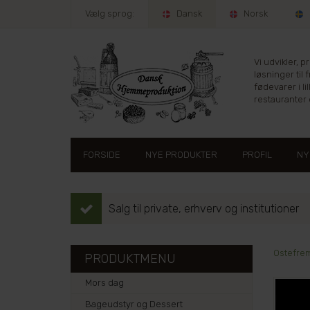
Vælg sprog:
Dansk
Norsk
Vi udvikler, 
løsninger til 
fødevarer i lil
restauranter e
FORSIDE
NYE PRODUKTER
PROFIL
NY
Salg til private, erhverv og institutioner
Ostefrem
PRODUKTMENU
Mors dag
Bageudstyr og Dessert