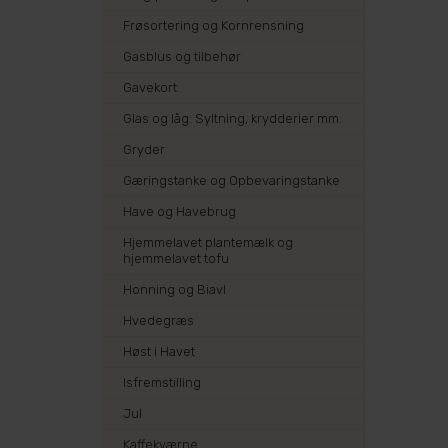
Frøsortering og Kornrensning
Gasblus og tilbehør
Gavekort
Glas og låg: Syltning, krydderier mm.
Gryder
Gæringstanke og Opbevaringstanke
Have og Havebrug
Hjemmelavet plantemælk og
hjemmelavet tofu
Honning og Biavl
Hvedegræs
Høst i Havet
Isfremstilling
Jul
Kaffekværne