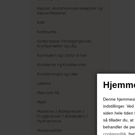
Kapsler, Aluminiumsskruekapsler og
Kapsel Maskiner
Kefir
Kombucha
Korkpropper, Forseglingsvoks
Krympehætter og Låg
Kornkværn og Udstyr til mel
Krydderier og Krydderurter
Kryddersnaps og Likør
Hjemme
Laktase
Mad over ild
Denne hjemmeside
Mjød
indstillinger. Ve
Mosterier / Æblepresser /
siden hele tiden 
Frugtpresser / Æblekværn /
så tillader du, a
Hydropresse
behandler de pe
Mosteriudstyr
cookiepolitik
, hv