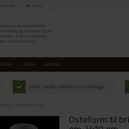
Svenska
Suomi
producerer og markedsfører
fremstilling og konservering af
le skala - til brug i hjemmet,
ller til undervisning.
HEDER
VILKÅR
KONTAKT
Ordrer sendes indenfor 1-2 hverdage
stilling - Hjemmelavet ost
Osteform til b