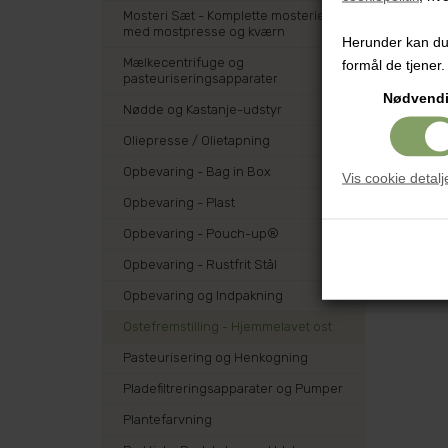
Mosteri Sæt - Komplette mosterier
med mostpresse og kværn
Herunder kan du v
Mælkecentrifuge og
formål de tjener.
pasteuriseringsapparater
Nødvend
Nødde og Kastanje-udstyr
Oliepresse / Olietapning
Opbevaring - Bag in Box
Vis cookie detalj
Opbevaring - Plast
Opbevaring - Pouch-up®
Opbevaring - Rustfrit Stål
Opbevaring og Indpakning
Ostefremstilling - Hjemmelavet ost
Pasteurisering og Henkogning
Pladefiltreringsapparater og Pumper
Plantefarvning