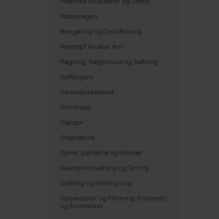
Praktiske Redskaber og Udstyr
Pølsemageri
Rengøring og Desinficering
Romtopf, Krukker m.m.
Røgning, Røgesmuld og Saltning
Saftkogere
Sennepskøkkenet
Simremad
Slanger
Smørkærne
Spirer, plantefrø og tilbehør
Svampeindsamling og Tørring
Syltning og Henkogning
Tappeudstyr og Filtrering, Enolmatic
og Enolmaster