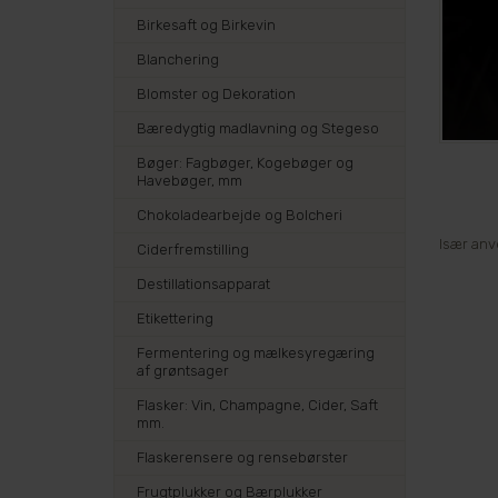
Birkesaft og Birkevin
Blanchering
Blomster og Dekoration
Bæredygtig madlavning og Stegeso
Bøger: Fagbøger, Kogebøger og
Havebøger, mm
Chokoladearbejde og Bolcheri
Især anv
Ciderfremstilling
Destillationsapparat
Etikettering
Fermentering og mælkesyregæring
af grøntsager
Flasker: Vin, Champagne, Cider, Saft
mm.
Flaskerensere og rensebørster
Frugtplukker og Bærplukker