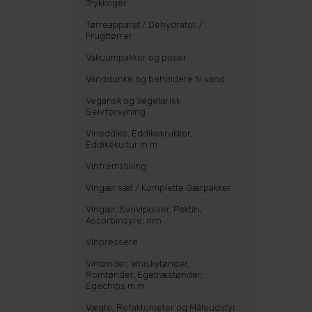
Trykkoger
Tørreapparat / Dehydrator /
Frugttørrer
Vakuumpakker og poser
Vanddunke og beholdere til vand
Vegansk og Vegetarisk
Selvforsyning
Vineddike, Eddikekrukker,
Eddikekultur m.m.
Vinfremstilling
Vingær sæt / Komplette Gærpakker
Vingær, Svovlpulver, Pektin,
Ascorbinsyre, mm
Vinpressere
Vintønder, Whiskytønder,
Romtønder, Egetræstønder,
Egechips m.m.
Vægte, Refaktometer og Måleudstyr