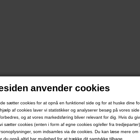
siden anvender cookies
 sætter cookies for at opnå en funktionel side og for at huske dine f
d hjælp af cookies laver vi statistikker og analyserer besøg på vores side s
forbedres, og at vores markedsføring bliver relevant for dig. Hvis du gi
t vi sætter cookies (enten i form af egne cookies og/eller fra tredjeparter)
rsonoplysninger, som indsamles via de cookies. Du kan læse mere om c
or du også altid har mulighed for at trække dit samtykke tilbage.