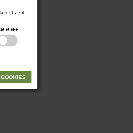
æller, hvilket
tatistiske