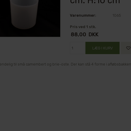
cm. H:10 cm
Varenummer:
1065
Pris ved 1 stk.
88,00
DKK
endelig til små camembert og brie-oste. Der kan stå 4 forme i afløbsbakken