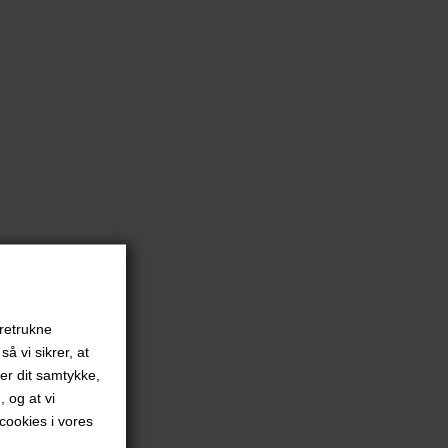
oretrukne
å vi sikrer, at
ver dit samtykke,
, og at vi
ookies i vores