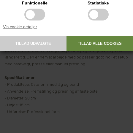
presningen af osten. Det giver bedre kontrol over processen og gør
Funktionelle
Statistiske
det lettere at opnå en stabil og ensartet ost uden ujævnheder.
Formen er velegnet til både erfarne hjemmeystere og mindre
Vis cookie detaljer
professionelle produktioner.
Robust og praktisk i brug
Osteformen er fremstillet til gentagen brug og tåler presning over
længere tid. Den er nem at arbejde med og passer godt ind i et setup
med ostevægt, presse eller manuel presning.
Specifikationer
- Produkttype: Osteform med låg og bund
- Anvendelse: Fremstilling og presning af faste oste
- Diameter: 20 cm
- Højde: 15 cm
- Udførelse: Professionel form