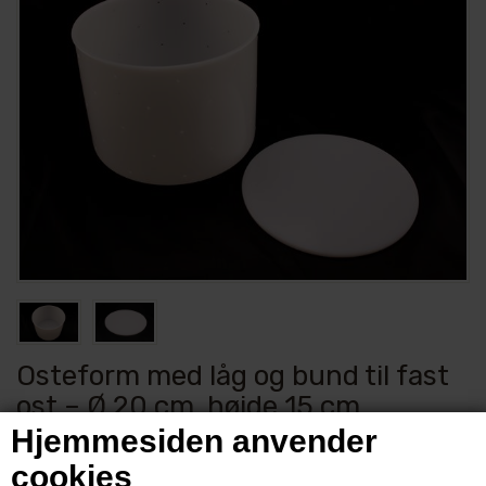
Osteform med låg og bund til fast
ost – Ø 20 cm, højde 15 cm
Hjemmesiden anvender
Varenummer:
1059
cookies