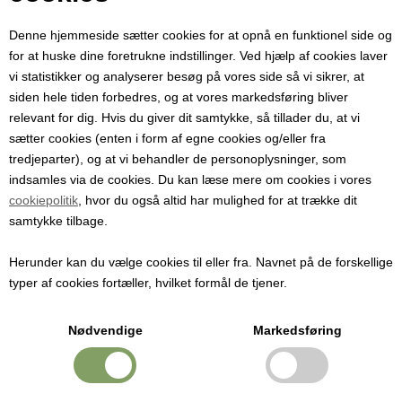
Professionel osteform med låg til presning og formning af faste
oste.
Denne hjemmeside sætter cookies for at opnå en funktionel side og
for at huske dine foretrukne indstillinger. Ved hjælp af cookies laver
Pris ved 1 stk.
vi statistikker og analyserer besøg på vores side så vi sikrer, at
295,00
DKK
siden hele tiden forbedres, og at vores markedsføring bliver
relevant for dig. Hvis du giver dit samtykke, så tillader du, at vi
sætter cookies (enten i form af egne cookies og/eller fra
tredjeparter), og at vi behandler de personoplysninger, som
indsamles via de cookies. Du kan læse mere om cookies i vores
Osteform til faste oste og kontrolleret presning
cookiepolitik
, hvor du også altid har mulighed for at trække dit
Denne osteform med låg og bund er udviklet til fremstilling af faste
samtykke tilbage.
oste, hvor korrekt presning er afgørende for struktur, konsistens og
holdbarhed. Formen anvendes i forbindelse med presning, hvor
Herunder kan du vælge cookies til eller fra. Navnet på de forskellige
låget fordeler trykket jævnt over osten og sikrer et ensartet resultat.
typer af cookies fortæller, hvilket formål de tjener.
Osteformen egner sig til både klassiske faste oste og hårdere
lagrede oste, hvor der arbejdes med højere pres.
Nødvendige
Markedsføring
Professionelt design med låg
Låget er en integreret del af formen og bruges aktivt under