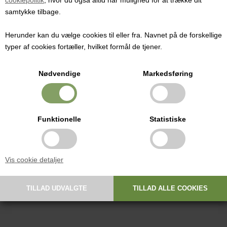
Varenummer:
1198
samtykke tilbage.
Pris ved 1 stk.
196,00
DKK
Herunder kan du vælge cookies til eller fra. Navnet på de forskellige
typer af cookies fortæller, hvilket formål de tjener.
Nødvendige
Markedsføring
Stor rund osteform med bund med huller på siden og i bunden. Låg
medfølger.
Funktionelle
Statistiske
Især anvendelig til brie, andre skimmeloste og mindre faste oste. Der
kan stå 2 forme i en afløbsbakke.
Mål:
Vis cookie detaljer
Højde: 14 cm
Diameter: Let konisk form. Indre diameter er 14,5 cm for oven og 13,5
cm for neden.