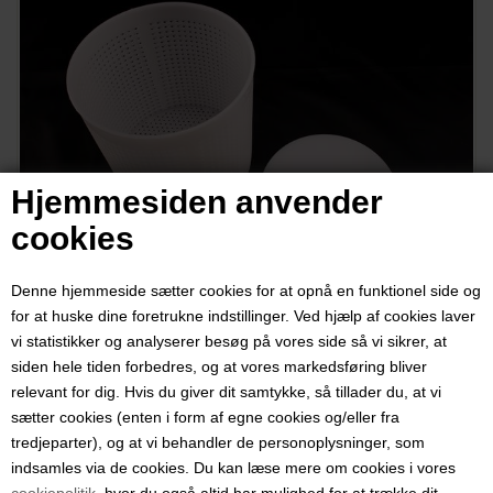
Hjemmesiden anvender
cookies
Denne hjemmeside sætter cookies for at opnå en funktionel side og
for at huske dine foretrukne indstillinger. Ved hjælp af cookies laver
vi statistikker og analyserer besøg på vores side så vi sikrer, at
siden hele tiden forbedres, og at vores markedsføring bliver
Osteform med bund og låg til brie,
relevant for dig. Hvis du giver dit samtykke, så tillader du, at vi
andre skimmeloste og mindre
sætter cookies (enten i form af egne cookies og/eller fra
faste oste. D: 14,5 cm. H:14 cm
tredjeparter), og at vi behandler de personoplysninger, som
indsamles via de cookies. Du kan læse mere om cookies i vores
cookiepolitik
, hvor du også altid har mulighed for at trække dit