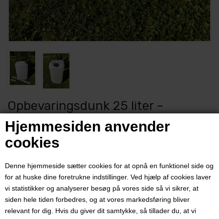
Opbevaringsdunk 25 liter –
stabelbar vanddunk i kraftig,
Hjemmesiden anvender
fødevaregodkendt HDPE med låg
cookies
Varenummer:
3468
Denne hjemmeside sætter cookies for at opnå en funktionel side og
Robust vanddunk med låg – perfekt til opbevaring, gæring og
for at huske dine foretrukne indstillinger. Ved hjælp af cookies laver
tapning af vin og saft.
vi statistikker og analyserer besøg på vores side så vi sikrer, at
siden hele tiden forbedres, og at vores markedsføring bliver
Pris ved 1 stk.
relevant for dig. Hvis du giver dit samtykke, så tillader du, at vi