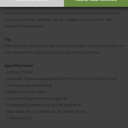
Dunken kan anvendes sammen med et separat låg med tappehane
eller pumpehane – praktisk, når du vil tappe most, vin eller saft
direkte fra beholderen.
Tip:
Efter brug kan dunken rengøres med Chemipro Oxi eller desinficeres
med Atamon for hygiejnisk og grundig vedligeholdelse.
Specifikationer
- Indhold: 25 liter
- Materiale: Fødevaregodkendt HDPE (High Density Polyethylene)
- Robust og genanvendelig
- Stabelbar konstruktion
- Låg med mulighed for hul til gærrør
- Godkendt til kontakt med op til 95 % alkohol
- Mål: Højde 46 cm, bredde 26 cm, dybde 29 cm
- Fremstillet i EU