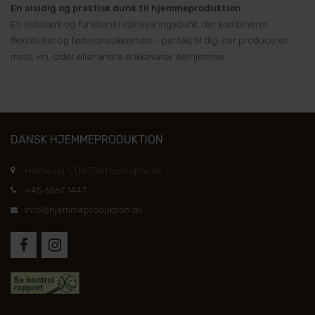
En alsidig og praktisk dunk til hjemmeproduktion
En slidstærk og funktionel opbevaringsdunk, der kombinerer
fleksibilitet og fødevaresikkerhed – perfekt til dig, der producerer
most, vin, cider eller andre drikkevarer derhjemme.
DANSK HJEMMEPRODUKTION
Holmevej 1, DK-7361 Ejstrupholm
+45 6267 1447
info@hjemmeproduktion.dk