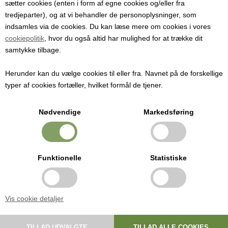
132,00
DKK
sætter cookies (enten i form af egne cookies og/eller fra
tredjeparter), og at vi behandler de personoplysninger, som
indsamles via de cookies. Du kan læse mere om cookies i vores
cookiepolitik
, hvor du også altid har mulighed for at trække dit
samtykke tilbage.
Robust opbevaringsdunk til most, vin og andre væsker
Denne rummelige opbevaringsdunk på 25 liter er fremstillet af
Herunder kan du vælge cookies til eller fra. Navnet på de forskellige
kraftig, fødevaregodkendt HDPE (High Density Polyethylene) og
typer af cookies fortæller, hvilket formål de tjener.
egner sig perfekt til opbevaring, transport og gæring af most, vin og
andre væsker.
Nødvendige
Markedsføring
Dunken er solid, holdbar og stabelbar, hvilket gør den praktisk i både
små og større produktioner. Den medfølgende lukkeprop kan bores,
så der kan monteres et gærrør – og dermed bruges dunken også
som vinballon.
Funktionelle
Statistiske
Alsidig dunk til mange formål
Materialet er godkendt til kontakt med op til 95 % alkohol og ethanol,
Vis cookie detaljer
hvilket gør den velegnet til både saft, vin, cider, most, eddike og
spiritusbaserede produkter. Den tætsluttende lågkonstruktion
beskytter mod luft og bakterier, så indholdet forbliver friskt og sikkert.