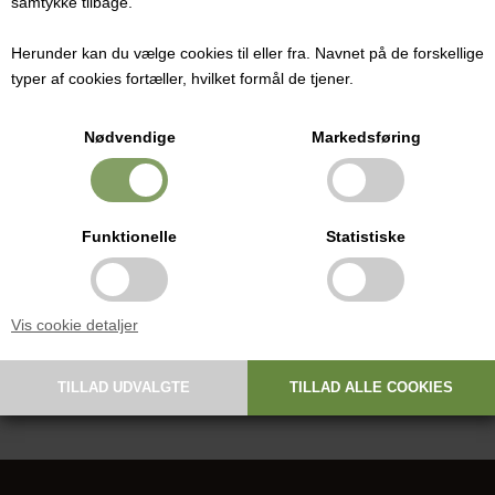
samtykke tilbage.
Pris ved 1 stk.
26,00
DKK
Herunder kan du vælge cookies til eller fra. Navnet på de forskellige
typer af cookies fortæller, hvilket formål de tjener.
Nødvendige
Markedsføring
Ideel til mel-, gryn-, og kolonialkrukker
Fremstillet af galvaniseret aluminium.
Funktionelle
Statistiske
Bredde: 3,7 cm
Højde: 1,8 cm
Vis cookie detaljer
OBS: Må kun vaskes op i hånden. Tåler ikke maskinopvaskemidler.