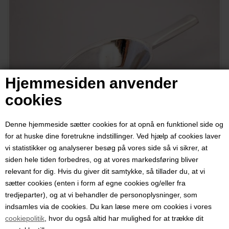
Hjemmesiden anvender
cookies
Denne hjemmeside sætter cookies for at opnå en funktionel side og
for at huske dine foretrukne indstillinger. Ved hjælp af cookies laver
vi statistikker og analyserer besøg på vores side så vi sikrer, at
siden hele tiden forbedres, og at vores markedsføring bliver
relevant for dig. Hvis du giver dit samtykke, så tillader du, at vi
Metalskovl / skuffeske, 11 cm lang
sætter cookies (enten i form af egne cookies og/eller fra
tredjeparter), og at vi behandler de personoplysninger, som
Varenummer:
5042
indsamles via de cookies. Du kan læse mere om cookies i vores
cookiepolitik
, hvor du også altid har mulighed for at trække dit
Ideel til mel-, gryn- og kolonialkrukker