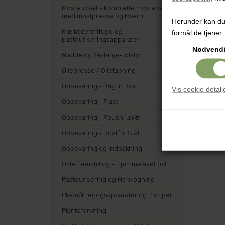
Mosteri Sæt - Komplette mosterier
med mostpresse og kværn
Herunder kan du v
Mælkecentrifuge og
formål de tjener.
pasteuriseringsapparater
Nødvend
Nødde og Kastanje-udstyr
Oliepresse / Olietapning
Opbevaring - Bag in Box
Vis cookie detalj
Opbevaring - Plast
Opbevaring - Pouch-up®
Opbevaring - Rustfrit Stål
Opbevaring og Indpakning
Ostefremstilling - Hjemmelavet ost
Pasteurisering og Henkogning
Pladefiltreringsapparater og Pumper
Plantefarvning