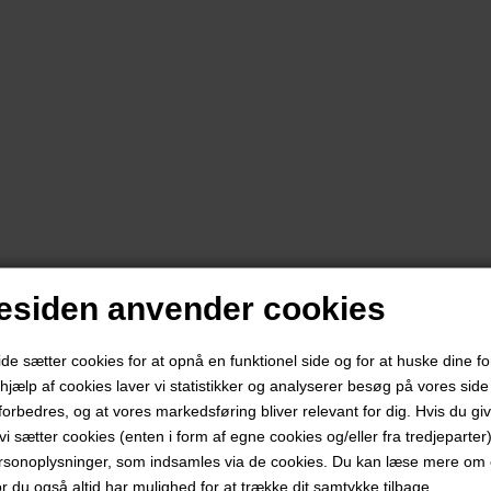
siden anvender cookies
 sætter cookies for at opnå en funktionel side og for at huske dine f
d hjælp af cookies laver vi statistikker og analyserer besøg på vores side s
forbedres, og at vores markedsføring bliver relevant for dig. Hvis du gi
t vi sætter cookies (enten i form af egne cookies og/eller fra tredjeparter)
rsonoplysninger, som indsamles via de cookies. Du kan læse mere om c
or du også altid har mulighed for at trække dit samtykke tilbage.