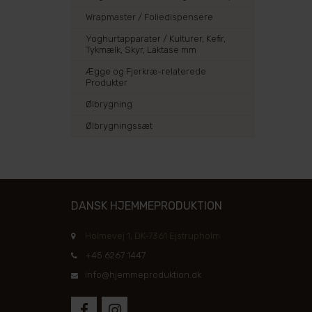
Wrapmaster / Foliedispensere
Yoghurtapparater / Kulturer, Kefir,
Tykmælk, Skyr, Laktase mm
Ægge og Fjerkræ-relaterede
Produkter
Ølbrygning
Ølbrygningssæt
DANSK HJEMMEPRODUKTION
Holmevej 1, DK-7361 Ejstrupholm
+45 6267 1447
info@hjemmeproduktion.dk