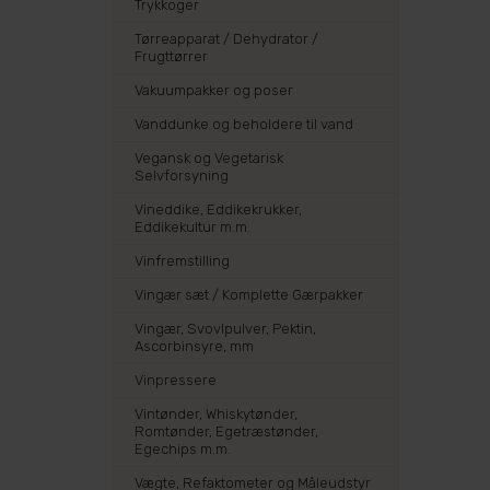
Trykkoger
Tørreapparat / Dehydrator /
Frugttørrer
Vakuumpakker og poser
Vanddunke og beholdere til vand
Vegansk og Vegetarisk
Selvforsyning
Vineddike, Eddikekrukker,
Eddikekultur m.m.
Vinfremstilling
Vingær sæt / Komplette Gærpakker
Vingær, Svovlpulver, Pektin,
Ascorbinsyre, mm
Vinpressere
Vintønder, Whiskytønder,
Romtønder, Egetræstønder,
Egechips m.m.
Vægte, Refaktometer og Måleudstyr