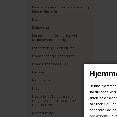
Kapsler, Aluminiumsskruekapsler og
Kapsel Maskiner
Kefir
Kombucha
Korkpropper, Forseglingsvoks
Krympehætter og Låg
Kornkværn og Udstyr til mel
Krydderier og Krydderurter
Kryddersnaps og Likør
Hjemme
Laktase
Mad over ild
Denne hjemmeside
Mjød
indstillinger. Ve
Mosterier / Æblepresser /
siden hele tiden 
Frugtpresser / Æblekværn /
så tillader du, a
Hydropresse
behandler de pe
Mosteriudstyr
cookiepolitik
, hv