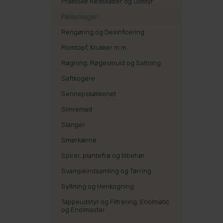
Praktiske Redskaber og Udstyr
Pølsemageri
Rengøring og Desinficering
Romtopf, Krukker m.m.
Røgning, Røgesmuld og Saltning
Saftkogere
Sennepskøkkenet
Simremad
Slanger
Smørkærne
Spirer, plantefrø og tilbehør
Svampeindsamling og Tørring
Syltning og Henkogning
Tappeudstyr og Filtrering, Enolmatic
og Enolmaster