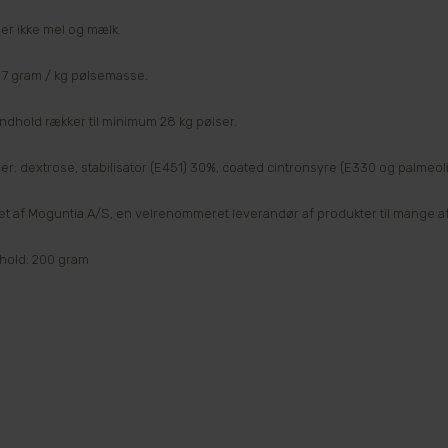
er ikke mel og mælk.
 7 gram / kg pølsemasse.
ndhold rækker til minimum 28 kg pølser.
r: dextrose, stabilisator (E451) 30%, coated cintronsyre (E330 og palmeolie
let af Moguntia A/S, en velrenommeret leverandør af produkter til mange a
hold: 200 gram