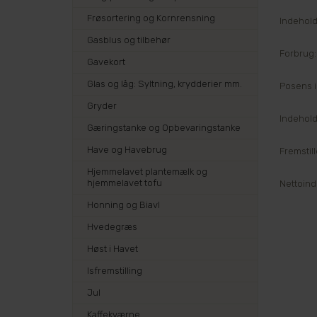
Frøsortering og Kornrensning
Indehold
Gasblus og tilbehør
Forbrug:
Gavekort
Glas og låg: Syltning, krydderier mm.
Posens i
Gryder
Indeholde
Gæringstanke og Opbevaringstanke
Have og Havebrug
Fremstil
Hjemmelavet plantemælk og
hjemmelavet tofu
Nettoind
Honning og Biavl
Hvedegræs
Høst i Havet
Isfremstilling
Jul
Kaffekværne