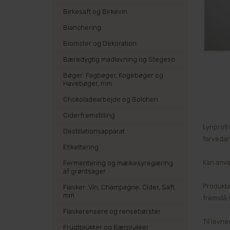
Birkesaft og Birkevin
Blanchering
Blomster og Dekoration
Bæredygtig madlavning og Stegeso
Bøger: Fagbøger, Kogebøger og
Havebøger, mm
Chokoladearbejde og Bolcheri
Ciderfremstilling
Lynprofi
Destillationsapparat
farvedan
Etikettering
Kan anve
Fermentering og mælkesyregæring
af grøntsager
Produkte
Flasker: Vin, Champagne, Cider, Saft
mm.
fremstå 
Flaskerensere og rensebørster
Til levn
Frugtplukker og Bærplukker