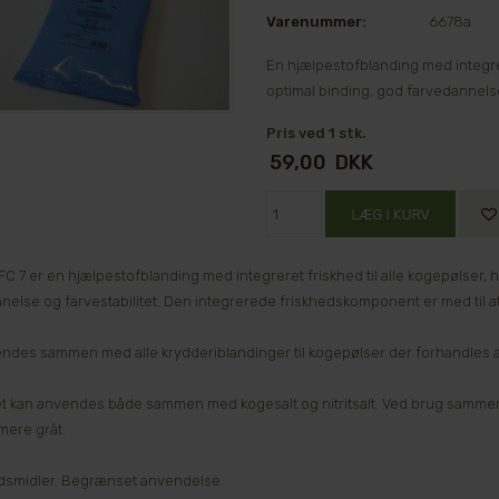
Varenummer:
6678a
En hjælpestofblanding med integrer
optimal binding, god farvedannelse
Pris ved 1 stk.
59,00
DKK
 FC 7 er en hjælpestofblanding med integreret friskhed til alle kogepølser
nelse og farvestabilitet. Den integrerede friskhedskomponent er med til 
ndes sammen med alle krydderiblandinger til kogepølser der forhandles
t kan anvendes både sammen med kogesalt og nitritsalt. Ved brug sammen
mere gråt.
edsmidler. Begrænset anvendelse.