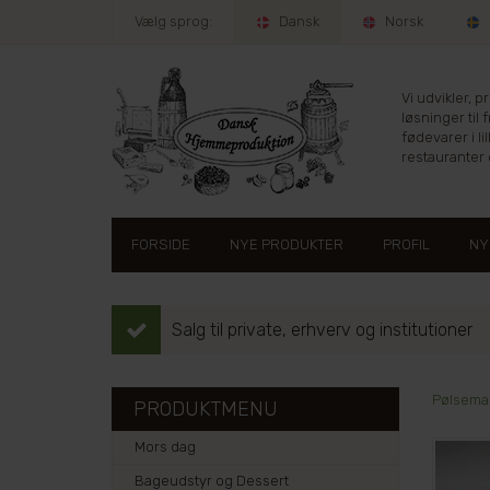
Vælg sprog:
Dansk
Norsk
Vi udvikler, 
løsninger til 
fødevarer i lil
restauranter e
FORSIDE
NYE PRODUKTER
PROFIL
NY
Salg til private, erhverv og institutioner
Pølsema
PRODUKTMENU
Mors dag
Bageudstyr og Dessert