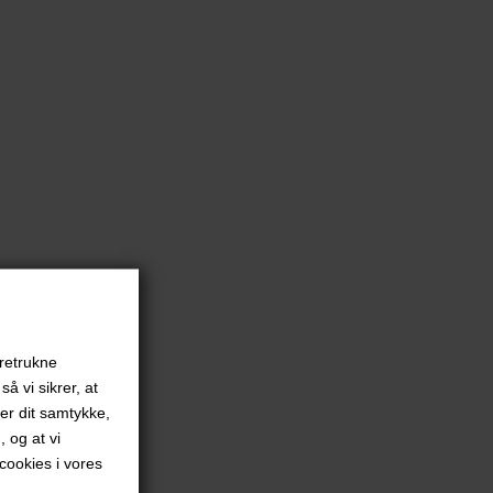
oretrukne
å vi sikrer, at
ver dit samtykke,
, og at vi
ookies i vores