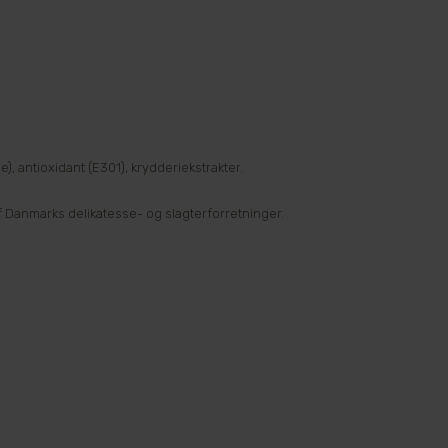
), antioxidant (E301), krydderiekstrakter.
f Danmarks delikatesse- og slagterforretninger.