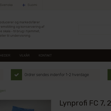
Svenska
Suomi
producerer og markedsfører
fremstilling og konservering af
le skala - til brug i hjemmet,
ller til undervisning.
HEDER
VILKÅR
KONTAKT
Ordrer sendes indenfor 1-2 hverdage
geri
Lynprofi FC 7,