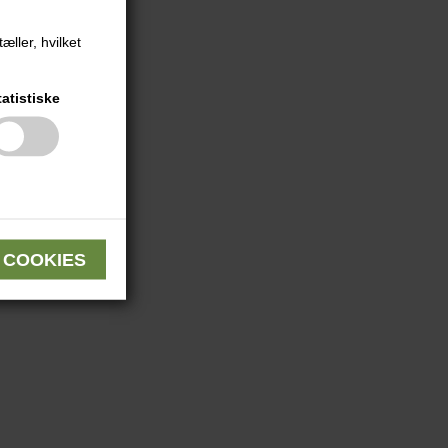
æller, hvilket
tatistiske