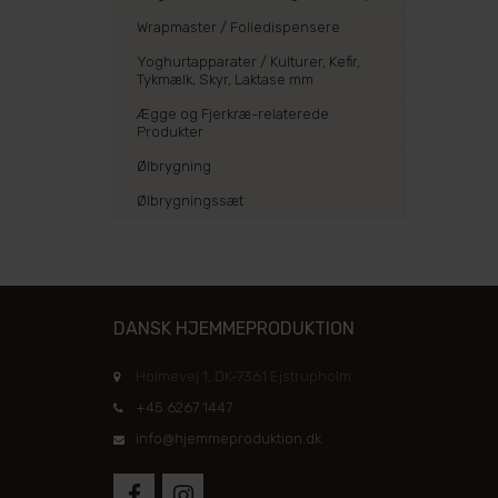
Wrapmaster / Foliedispensere
Yoghurtapparater / Kulturer, Kefir,
Tykmælk, Skyr, Laktase mm
Ægge og Fjerkræ-relaterede
Produkter
Ølbrygning
Ølbrygningssæt
DANSK HJEMMEPRODUKTION
Holmevej 1, DK-7361 Ejstrupholm
+45 6267 1447
info@hjemmeproduktion.dk