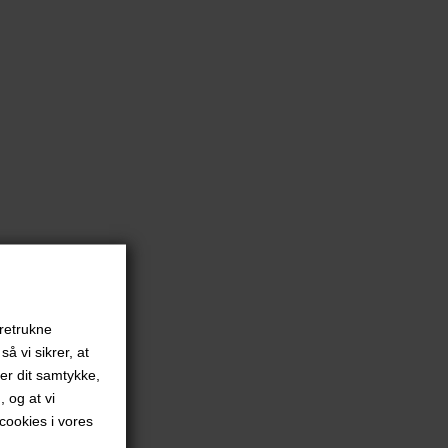
oretrukne
å vi sikrer, at
ver dit samtykke,
, og at vi
ookies i vores