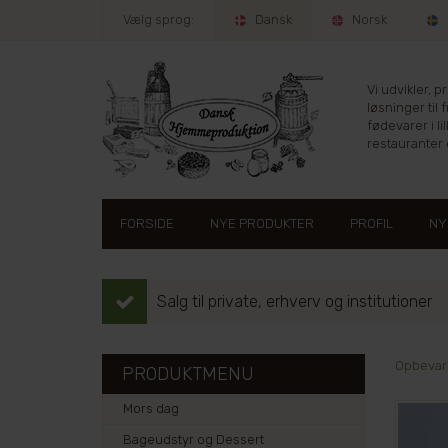
Vælg sprog:
Dansk
Norsk
Vi udvikler, 
løsninger til 
fødevarer i lil
restauranter e
FORSIDE
NYE PRODUKTER
PROFIL
NY
Salg til private, erhverv og institutioner
Opbevari
PRODUKTMENU
Mors dag
Bageudstyr og Dessert