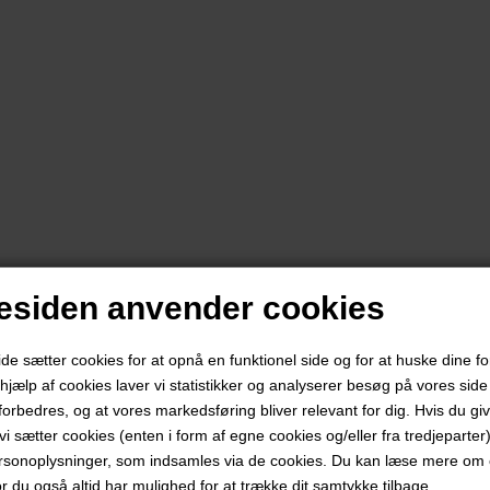
siden anvender cookies
 sætter cookies for at opnå en funktionel side og for at huske dine f
d hjælp af cookies laver vi statistikker og analyserer besøg på vores side s
forbedres, og at vores markedsføring bliver relevant for dig. Hvis du gi
t vi sætter cookies (enten i form af egne cookies og/eller fra tredjeparter)
rsonoplysninger, som indsamles via de cookies. Du kan læse mere om c
or du også altid har mulighed for at trække dit samtykke tilbage.