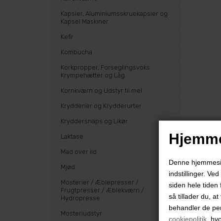
Kapsler, Aluminiumsskruekapsler og
Kapsel Maskiner
Kefir
Kombucha
Korkpropper, Forseglingsvoks
Krympehætter og Låg
Kornkværn og Udstyr til mel
Krydderier og Krydderurter
Kryddersnaps og Likør
Hjemme
Laktase
Mad over ild
Denne hjemmeside
Mjød
indstillinger. Ve
Mosterier / Æblepresser /
siden hele tiden 
Frugtpresser / Æblekværn /
så tillader du, a
Hydropresse
behandler de pe
Mosteriudstyr
cookiepolitik
, hv