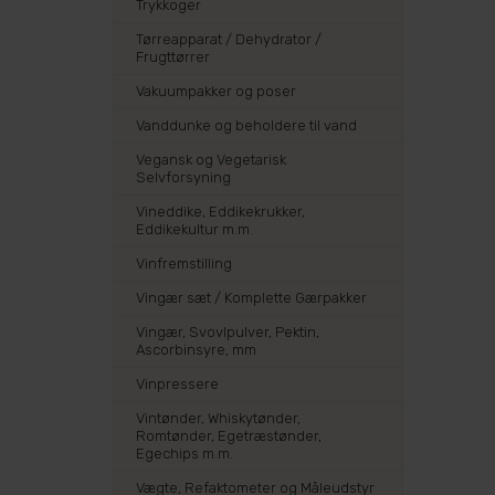
Trykkoger
Tørreapparat / Dehydrator /
Frugttørrer
Vakuumpakker og poser
Vanddunke og beholdere til vand
Vegansk og Vegetarisk
Selvforsyning
Vineddike, Eddikekrukker,
Eddikekultur m.m.
Vinfremstilling
Vingær sæt / Komplette Gærpakker
Vingær, Svovlpulver, Pektin,
Ascorbinsyre, mm
Vinpressere
Vintønder, Whiskytønder,
Romtønder, Egetræstønder,
Egechips m.m.
Vægte, Refaktometer og Måleudstyr