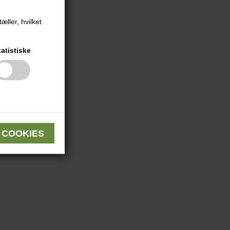
æller, hvilket
tatistiske