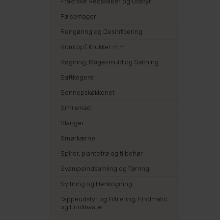
Praktiske Redskaber og Udstyr
Pølsemageri
Rengøring og Desinficering
Romtopf, Krukker m.m.
Røgning, Røgesmuld og Saltning
Saftkogere
Sennepskøkkenet
Simremad
Slanger
Smørkærne
Spirer, plantefrø og tilbehør
Svampeindsamling og Tørring
Syltning og Henkogning
Tappeudstyr og Filtrering, Enolmatic
og Enolmaster