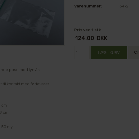
Varenummer:
3472
Pris ved 1 stk.
124,00
DKK
ende pose med lynlås.
 til kontakt med fødevarer.
9 cm
9 cm
: 50 my