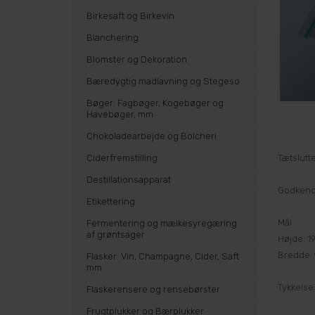
Birkesaft og Birkevin
Blanchering
Blomster og Dekoration
Bæredygtig madlavning og Stegeso
Bøger: Fagbøger, Kogebøger og
Havebøger, mm
Chokoladearbejde og Bolcheri
Ciderfremstilling
Tætslutt
Destillationsapparat
Godkendt
Etikettering
Mål:
Fermentering og mælkesyregæring
af grøntsager
Højde: 1
Bredde: 
Flasker: Vin, Champagne, Cider, Saft
mm.
Tykkelse
Flaskerensere og rensebørster
Frugtplukker og Bærplukker