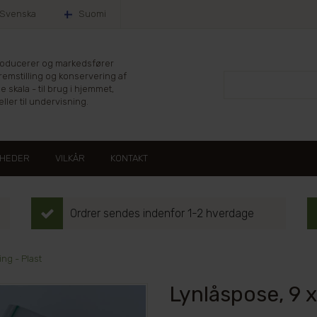
Svenska
Suomi
producerer og markedsfører
fremstilling og konservering af
le skala - til brug i hjemmet,
ller til undervisning.
HEDER
VILKÅR
KONTAKT
Ordrer sendes indenfor 1-2 hverdage
ng - Plast
Lynlåspose, 9 x