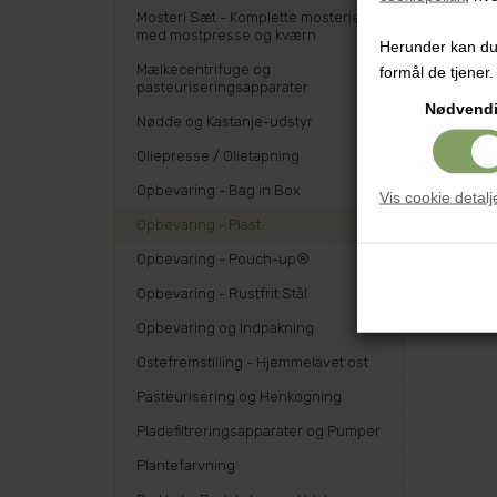
Mosteri Sæt - Komplette mosterier
med mostpresse og kværn
Herunder kan du v
Mælkecentrifuge og
formål de tjener.
pasteuriseringsapparater
Nødvend
Nødde og Kastanje-udstyr
Oliepresse / Olietapning
Opbevaring - Bag in Box
Vis cookie detalj
Opbevaring - Plast
Opbevaring - Pouch-up®
Opbevaring - Rustfrit Stål
Opbevaring og Indpakning
Ostefremstilling - Hjemmelavet ost
Pasteurisering og Henkogning
Pladefiltreringsapparater og Pumper
Plantefarvning