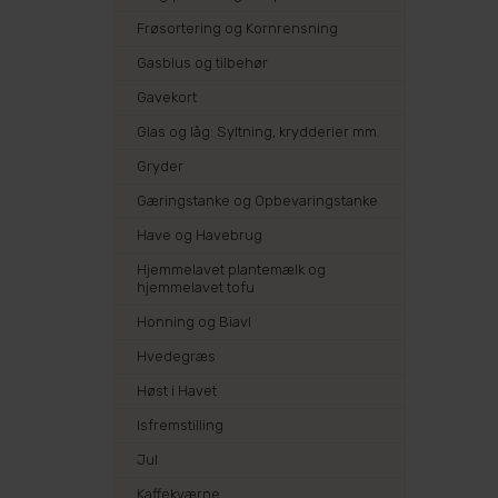
Frøsortering og Kornrensning
Gasblus og tilbehør
Gavekort
Glas og låg: Syltning, krydderier mm.
Gryder
Gæringstanke og Opbevaringstanke
Have og Havebrug
Hjemmelavet plantemælk og
hjemmelavet tofu
Honning og Biavl
Hvedegræs
Høst i Havet
Isfremstilling
Jul
Kaffekværne