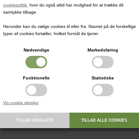
væsker.
cookiepolitik
, hvor du også altid har mulighed for at trække dit
samtykke tilbage.
Pris ved 1 stk.
44,00
DKK
Herunder kan du vælge cookies til eller fra. Navnet på de forskellige
typer af cookies fortæller, hvilket formål de tjener.
Nødvendige
Markedsføring
Praktisk lille flaske til forsendelse af prøver eller opbevaring af
væsker.
Tætsluttende låg som gør det sikkert at sende væsker i denne flaske
Funktionelle
Statistiske
med posten. Man skal bare sikre at låget sat godt på.
Mål:
Vis cookie detaljer
Højde: 6,5 cm
Diameter: 2,5 cm