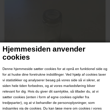
Hjemmesiden anvender
cookies
Denne hjemmeside sætter cookies for at opnå en funktionel side og
for at huske dine foretrukne indstillinger. Ved hjælp af cookies laver
Lille glasbeholder med
vi statistikker og analyserer besøg på vores side så vi sikrer, at
tætsluttende snaplåg, 25 ml, 5 stk
siden hele tiden forbedres, og at vores markedsføring bliver
relevant for dig. Hvis du giver dit samtykke, så tillader du, at vi
sætter cookies (enten i form af egne cookies og/eller fra
Varenummer:
3474
tredjeparter), og at vi behandler de personoplysninger, som
Praktisk lille flaske til forsendelse af prøver eller opbevaring af
indsamles via de cookies. Du kan læse mere om cookies i vores