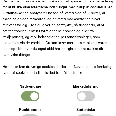
Denne hjemmeside sætter cookies for at opnå en funktionel side og
for at huske dine foretrukne indstillinger. Ved hjælp af cookies laver
Krymper hurtigt krympehætter på vin-, cider- og saftflasker og giver
vi statistikker og analyserer besøg på vores side så vi sikrer, at
en ensartet, professionel finish.
siden hele tiden forbedres, og at vores markedsføring bliver
relevant for dig. Hvis du giver dit samtykke, så tillader du, at vi
Pris ved 1 stk.
sætter cookies (enten i form af egne cookies og/eller fra
1.868,75
DKK
tredjeparter), og at vi behandler de personoplysninger, som
indsamles via de cookies. Du kan læse mere om cookies i vores
cookiepolitik
, hvor du også altid har mulighed for at trække dit
samtykke tilbage.
Gør flasker klar med professionelle krympehætter
Dette varmeapparat bruges til hurtigt og ensartet at krympe
Herunder kan du vælge cookies til eller fra. Navnet på de forskellige
krympehætter på vin-, cider- og saftflasker. Når apparatet er
typer af cookies fortæller, hvilket formål de tjener.
opvarmet, føres det ned over flaskens hals, hvorefter hætten
krymper på få sekunder og slutter tæt.
Nødvendige
Markedsføring
Enkel og effektiv i brug
Du tænder apparatet, placerer krympehætten på flasken og fører
derefter varmeapparatet ned over flasken. Den kontrollerede varme
Funktionelle
Statistiske
giver en jævn og pæn afslutning uden brug af ekstra værktøj.