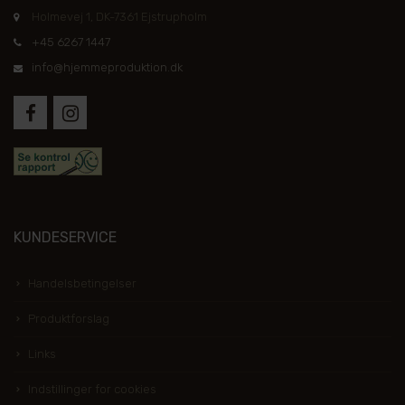
Holmevej 1, DK-7361 Ejstrupholm
+45 6267 1447
info@hjemmeproduktion.dk
KUNDESERVICE
Handelsbetingelser
Produktforslag
Links
Indstillinger for cookies