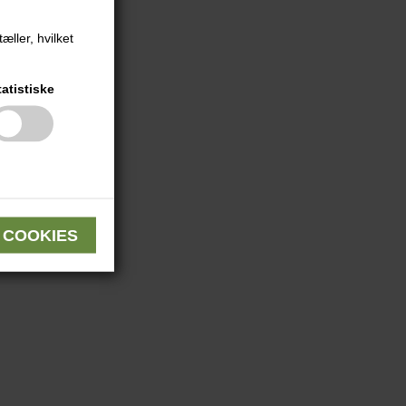
æller, hvilket
tatistiske