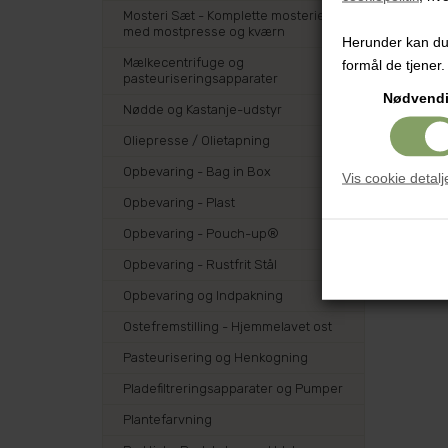
Mosteri Sæt - Komplette mosterier
med mostpresse og kværn
Herunder kan du v
Mælkecentrifuge og
formål de tjener.
pasteuriseringsapparater
Nødvend
Nødde og Kastanje-udstyr
Oliepresse / Olietapning
Opbevaring - Bag in Box
Vis cookie detalj
Opbevaring - Plast
Opbevaring - Pouch-up®
Opbevaring - Rustfrit Stål
Opbevaring og Indpakning
Ostefremstilling - Hjemmelavet ost
Pasteurisering og Henkogning
Pladefiltreringsapparater og Pumper
Plantefarvning