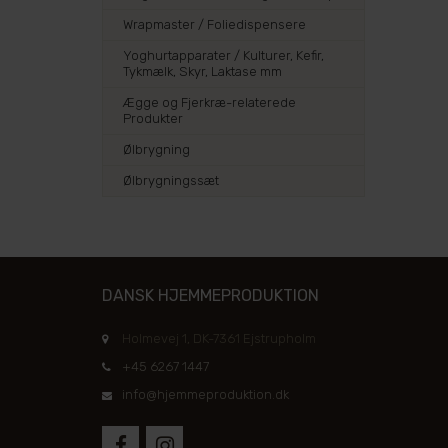
Wrapmaster / Foliedispensere
Yoghurtapparater / Kulturer, Kefir,
Tykmælk, Skyr, Laktase mm
Ægge og Fjerkræ-relaterede
Produkter
Ølbrygning
Ølbrygningssæt
DANSK HJEMMEPRODUKTION
Holmevej 1, DK-7361 Ejstrupholm
+45 6267 1447
info@hjemmeproduktion.dk