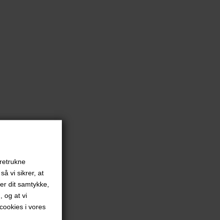
oretrukne
å vi sikrer, at
ver dit samtykke,
, og at vi
ookies i vores