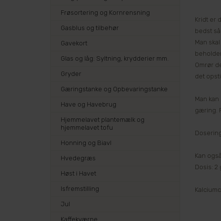
Frøsortering og Kornrensning
Kridt er
Gasblus og tilbehør
bedst så 
Man skal
Gavekort
beholder.
Glas og låg: Syltning, krydderier mm.
Omrør der
Gryder
det opsti
Gæringstanke og Opbevaringstanke
Man kan 
Have og Havebrug
gæring. 
Hjemmelavet plantemælk og
hjemmelavet tofu
Dosering
Honning og Biavl
Kan også
Hvedegræs
Dosis: 2 
Høst i Havet
Isfremstilling
Kalciumc
Jul
Kaffekværne