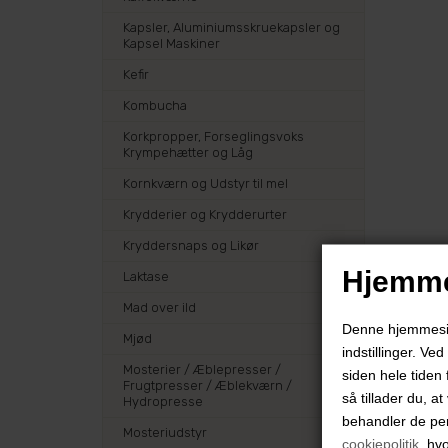
Kapsler, Aluminiumsskruekapsler og
Kapsel Maskiner
Kefir
Kombucha
Korkpropper, Forseglingsvoks
Krympehætter og Låg
Kornkværn og Udstyr til mel
Krydderier og Krydderurter
Kryddersnaps og Likør
Hjemme
Laktase
Mad over ild
Denne hjemmeside
Mjød
indstillinger. Ve
Mosterier / Æblepresser /
siden hele tiden 
Frugtpresser / Æblekværn /
så tillader du, a
Hydropresse
behandler de pe
Mosteriudstyr
cookiepolitik
, hv