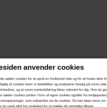
siden anvender cookies
 sætter cookies for at opnå en funktionel side og for at huske dine f
d hjælp af cookies laver vi statistikker og analyserer besøg på vores side s
forbedres, og at vores markedsføring bliver relevant for dig. Hvis du gi
t vi sætter cookies (enten i form af egne cookies og/eller fra tredjeparter)
rsonoplysninger, som indsamles via de cookies. Du kan læse mere om c
or du også altid har mulighed for at trække dit samtykke tilbage.