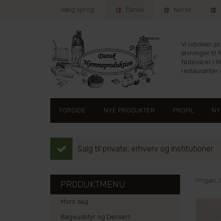
Vælg sprog:
Dansk
Norsk
Vi udvikler, 
løsninger til 
fødevarer i lil
restauranter e
FORSIDE
NYE PRODUKTER
PROFIL
NY
Salg til private, erhverv og institutioner
Vingær, 
PRODUKTMENU
Mors dag
Bageudstyr og Dessert