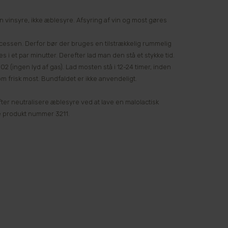
n vinsyre, ikke æblesyre. Afsyring af vin og most gøres
essen. Derfor bør der bruges en tilstrækkelig rummelig
i et par minutter. Derefter lad man den stå et stykke tid.
2 (ingen lyd af gas). Lad mosten stå i 12-24 timer, inden
g om frisk most. Bundfaldet er ikke anvendeligt.
ter neutralisere æblesyre ved at lave en malolactisk
 produkt nummer 3211.