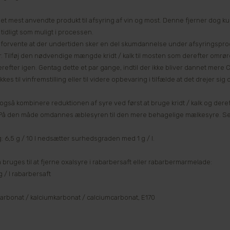
 det mest anvendte produkt til afsyring af vin og most. Denne fjerner dog ku
tidligt som muligt i processen.
 forvente at der undertiden sker en del skumdannelse under afsyringsproc
 Tilføj den nødvendige mængde kridt / kalk til mosten som derefter omrøres 
efter igen. Gentag dette et par gange, indtil der ikke bliver dannet mere CO
kkes til vinfremstilling eller til videre opbevaring i tilfælde at det drejer si
også kombinere reduktionen af syre ved først at bruge kridt / kalk og deref
På den måde omdannes æblesyren til den mere behagelige mælkesyre. Se
: 6,5 g / 10 l nedsætter surhedsgraden med 1 g / l.
 bruges til at fjerne oxalsyre i rabarbersaft eller rabarbermarmelade:
g / l rabarbersaft
arbonat / kalciumkarbonat / calciumcarbonat, E170