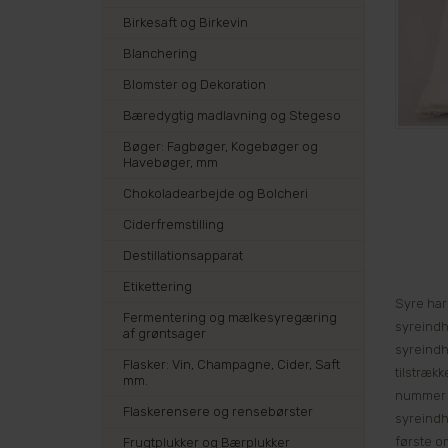
Birkesaft og Birkevin
Blanchering
Blomster og Dekoration
Bæredygtig madlavning og Stegeso
Bøger: Fagbøger, Kogebøger og
Havebøger, mm
Chokoladearbejde og Bolcheri
Ciderfremstilling
Destillationsapparat
Etikettering
Syre har
Fermentering og mælkesyregæring
syreindh
af grøntsager
syreindh
Flasker: Vin, Champagne, Cider, Saft
tilstrækk
mm.
nummer 3
Flaskerensere og rensebørster
syreindho
første o
Frugtplukker og Bærplukker