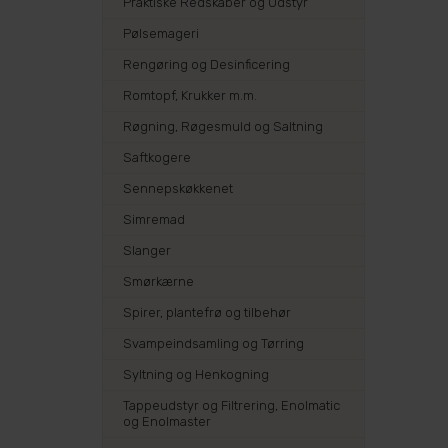
Praktiske Redskaber og Udstyr
Pølsemageri
Rengøring og Desinficering
Romtopf, Krukker m.m.
Røgning, Røgesmuld og Saltning
Saftkogere
Sennepskøkkenet
Simremad
Slanger
Smørkærne
Spirer, plantefrø og tilbehør
Svampeindsamling og Tørring
Syltning og Henkogning
Tappeudstyr og Filtrering, Enolmatic
og Enolmaster