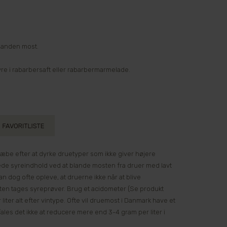
g anden most.
syre i rabarbersaft eller rabarbermarmelade.
æbe efter at dyrke druetyper som ikke giver højere
ede syreindhold ved at blande mosten fra druer med lavt
 dog ofte opleve, at druerne ikke når at blive
høsten tages syreprøver. Brug et acidometer (Se produkt
ter alt efter vintype. Ofte vil druemost i Danmark have et
fales det ikke at reducere mere end 3-4 gram per liter i