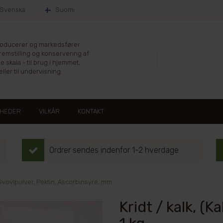
Svenska
Suomi
producerer og markedsfører
fremstilling og konservering af
le skala - til brug i hjemmet,
ller til undervisning.
HEDER
VILKÅR
KONTAKT
Ordrer sendes indenfor 1-2 hverdage
Svovlpulver, Pektin, Ascorbinsyre, mm
Kridt / kalk, (