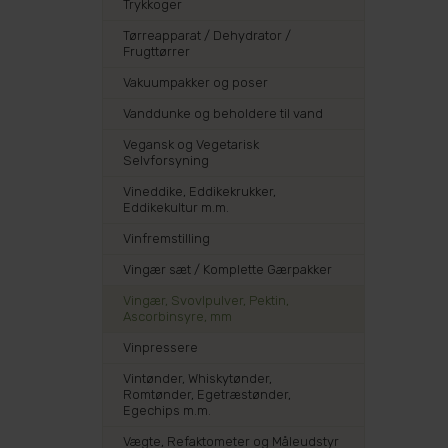
Trykkoger
Tørreapparat / Dehydrator /
Frugttørrer
Vakuumpakker og poser
Vanddunke og beholdere til vand
Vegansk og Vegetarisk
Selvforsyning
Vineddike, Eddikekrukker,
Eddikekultur m.m.
Vinfremstilling
Vingær sæt / Komplette Gærpakker
Vingær, Svovlpulver, Pektin,
Ascorbinsyre, mm
Vinpressere
Vintønder, Whiskytønder,
Romtønder, Egetræstønder,
Egechips m.m.
Vægte, Refaktometer og Måleudstyr