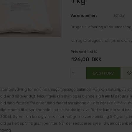
1 kg
Varenummer:
3218a
Bruges til afsyring af druemost o
Kan også bruges til at fjerne oxal
Pris ved 1 stk.
126,00
DKK
 stor betydning for en vins smagsmæssige balance. Man kan naturligvis str
old end nødvendigt. Naturligvis kan man også blande sig frem til det ønsk
old med mosten fra druer med meget syreindhold. I det danske klima vil man
eligt modne til at syreindholdet er tilstrækkeligt lavt. Derfor kan der ved 
006). Syren i en færdig vin skal normalt gerne være omkring 5-7 gram per li
ld på helt op til 12 gram per liter. Når der reduceres syre i druemost anbe
mgang.