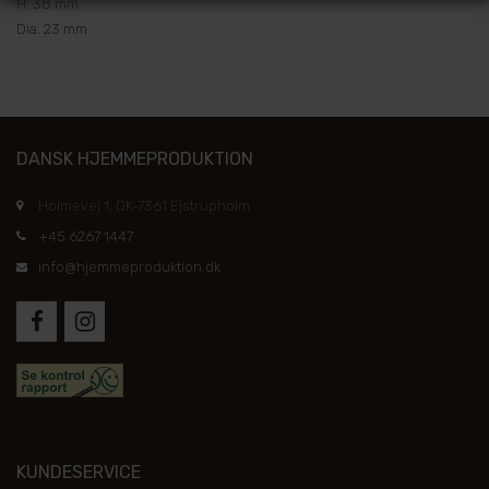
H: 38 mm
Dia: 23 mm
DANSK HJEMMEPRODUKTION
Holmevej 1, DK-7361 Ejstrupholm
+45 6267 1447
info@hjemmeproduktion.dk
KUNDESERVICE