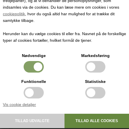
tredjeparter), og at vi behandler de personoplysninger, som
Til lagring af vin i max. 24 måneder.
indsamles via de cookies. Du kan læse mere om cookies i vores
cookiepolitik
, hvor du også altid har mulighed for at trække dit
Pris ved 1 stk.
samtykke tilbage.
148,00
DKK
Herunder kan du vælge cookies til eller fra. Navnet på de forskellige
typer af cookies fortæller, hvilket formål de tjener.
Korkprop, presset kork, 38 mm x 23 mm
Nødvendige
Markedsføring
Til lagring af vin i max. 24 måneder.
Presset af 100% naturlig ren korksmuld.
Funktionelle
Statistiske
Den mest økonomiske korkprop-løsning. Hårdere end en korkprop af
hele stykker af korkegbark.
God kvalitet og ideel til vine som skal lagres maximum 24 måneder
Vis cookie detaljer
Rundede kanter. Tynd silikoneovertræk som letter åbning af flasken.