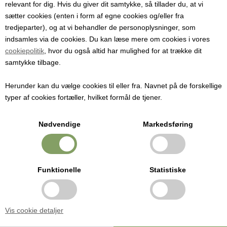
relevant for dig. Hvis du giver dit samtykke, så tillader du, at vi
sætter cookies (enten i form af egne cookies og/eller fra
tredjeparter), og at vi behandler de personoplysninger, som
indsamles via de cookies. Du kan læse mere om cookies i vores
Korkprop, naturkork, 2. kvalitet, 45 mm x 24 mm
cookiepolitik
, hvor du også altid har mulighed for at trække dit
Anbefales til vine som skal lagres fra 4-6 år.
samtykke tilbage.
Alle vores naturkorkpropper er lavet af hele stykker af naturlig bark
Herunder kan du vælge cookies til eller fra. Navnet på de forskellige
fra korkegen. Korken der bruges er klassificeret I 4 kvaliteter: Super, 1.
typer af cookies fortæller, hvilket formål de tjener.
klasse, 2. klasse og 3. klasse.
Nødvendige
Markedsføring
Jo bedre kvalitet proppen har, jo længere kan vinen lagres. Jo lavere
kvaliteten er des to flere huller, revner og andre defekter er der I
den.
Funktionelle
Statistiske
H: 45 mm. Længere propper har en længere levetid
Dia: 24 mm
Vis cookie detaljer
Propper af naturkork er blødere end propper af presset kork eller
syntetiske propper. Bemærk at der også findes propper på markedet,