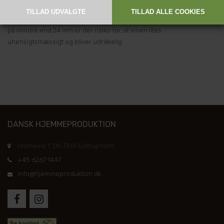
som kun har en diameter på 22 eller 23 mm. Dette er misvisende, da
her mm svarer til ca 10% kork. Med en diameter på naturkork propper
på mindre end 24 mm er der risiko for, at vinen iltes
uhensigtsmæssigt og bliver udrikkelig.
DANSK HJEMMEPRODUKTION
Holmevej 1, DK-7361 Ejstrupholm
+45 6267 1447
info@hjemmeproduktion.dk