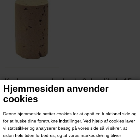
Korkprop, naturkork, 2. kvalitet, 45
Hjemmesiden anvender
x 24 mm, 100 stk
cookies
Varenummer:
3175a
Denne hjemmeside sætter cookies for at opnå en funktionel side og
Anbefales til vine som skal lagres fra 4-6 år.
for at huske dine foretrukne indstillinger. Ved hjælp af cookies laver
vi statistikker og analyserer besøg på vores side så vi sikrer, at
Pris ved 1 stk.
siden hele tiden forbedres, og at vores markedsføring bliver
290,00
DKK