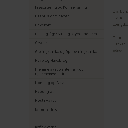
Frøsortering og Kornrensning
Dia, bun
Gasblus og tilbehør
Dia, top
Længde:
Gavekort
Glas og låg: Syltning, krydderier mm.
Denne pr
Gryder
Det kan 
påsætnin
Gæringstanke og Opbevaringstanke
Have og Havebrug
Hjemmelavet plantemælk og
hjemmelavet tofu
Honning og Biavl
Hvedegræs
Høst i Havet
Isfremstilling
Jul
Kaffekværne