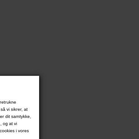
oretrukne
å vi sikrer, at
ver dit samtykke,
, og at vi
ookies i vores