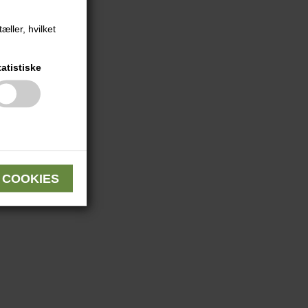
æller, hvilket
tatistiske