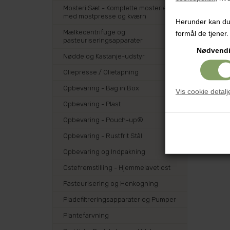
Mosteri Sæt - Komplette mosterier
med mostpresse og kværn
Herunder kan du v
Mælkecentrifuge og
formål de tjener.
pasteuriseringsapparater
Nødvend
Nødde og Kastanje-udstyr
Oliepresse / Olietapning
Opbevaring - Bag in Box
Vis cookie detalj
Opbevaring - Plast
Opbevaring - Pouch-up®
Opbevaring - Rustfrit Stål
Opbevaring og Indpakning
Ostefremstilling - Hjemmelavet ost
Pasteurisering og Henkogning
Pladefiltreringsapparater og Pumper
Plantefarvning