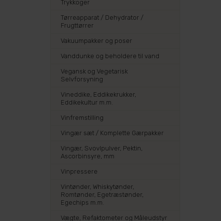
Trykkoger
Tørreapparat / Dehydrator /
Frugttørrer
Vakuumpakker og poser
Vanddunke og beholdere til vand
Vegansk og Vegetarisk
Selvforsyning
Vineddike, Eddikekrukker,
Eddikekultur m.m.
Vinfremstilling
Vingær sæt / Komplette Gærpakker
Vingær, Svovlpulver, Pektin,
Ascorbinsyre, mm
Vinpressere
Vintønder, Whiskytønder,
Romtønder, Egetræstønder,
Egechips m.m.
Vægte, Refaktometer og Måleudstyr