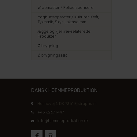
Wrapmaster / Foliedispensere
Yoghurtapparater / Kulturer, Kefir,
Tykmælk, Skyr, Laktase mm
Ægge og Fjerkræ-relaterede
Produkter
Ølbrygning
Ølbrygningssæt
DANSK HJEMMEPRODUKTION
Holmevej 1, DK-7361 Ejstrupholm
+45 6267 1447
info@hjemmeproduktion.dk