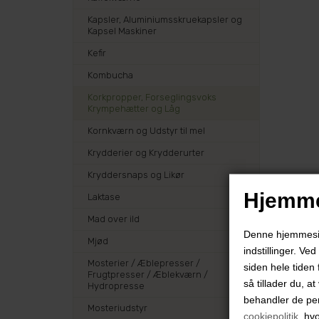
Kapsler, Aluminiumsskruekapsler og
Kapsel Maskiner
Kefir
Kombucha
Korkpropper, Forseglingsvoks
Krympehætter og Låg
Kornkværn og Udstyr til mel
Krydderier og Krydderurter
Kryddersnaps og Likør
Hjemme
Laktase
Mad over ild
Denne hjemmeside
Mjød
indstillinger. Ve
Mosterier / Æblepresser /
siden hele tiden 
Frugtpresser / Æblekværn /
så tillader du, a
Hydropresse
behandler de pe
Mosteriudstyr
cookiepolitik
, hv