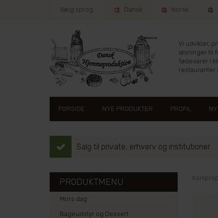
Vælg sprog:
Dansk
Norsk
Vi udvikler, 
løsninger til 
fødevarer i lil
restauranter e
FORSIDE
NYE PRODUKTER
PROFIL
NY
Salg til private, erhverv og institutioner
Korkprop
PRODUKTMENU
Mors dag
Bageudstyr og Dessert