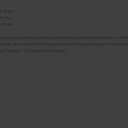
d: 20 mm
: 29 mm
 30 mm
op kan med fordel påsættes med kapselapparatet med varenummer 3156 selv
i blandt være ret hårdt for fingrene at påsætte mange propper af denne t
g af propper. Se supplerende billeder.