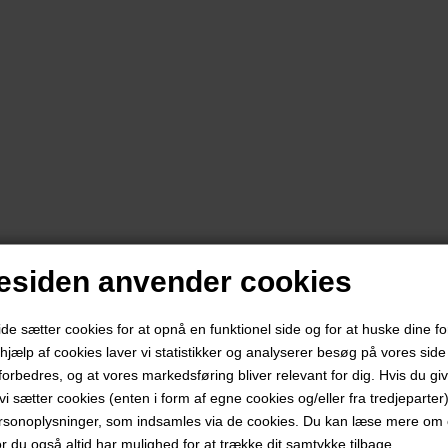
siden anvender cookies
 sætter cookies for at opnå en funktionel side og for at huske dine f
d hjælp af cookies laver vi statistikker og analyserer besøg på vores side s
forbedres, og at vores markedsføring bliver relevant for dig. Hvis du gi
t vi sætter cookies (enten i form af egne cookies og/eller fra tredjeparter)
rsonoplysninger, som indsamles via de cookies. Du kan læse mere om c
or du også altid har mulighed for at trække dit samtykke tilbage.