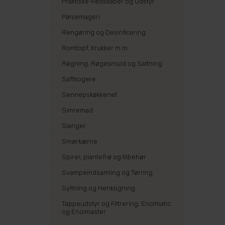
Praktiske Redskaber og Udstyr
Pølsemageri
Rengøring og Desinficering
Romtopf, Krukker m.m.
Røgning, Røgesmuld og Saltning
Saftkogere
Sennepskøkkenet
Simremad
Slanger
Smørkærne
Spirer, plantefrø og tilbehør
Svampeindsamling og Tørring
Syltning og Henkogning
Tappeudstyr og Filtrering, Enolmatic
og Enolmaster