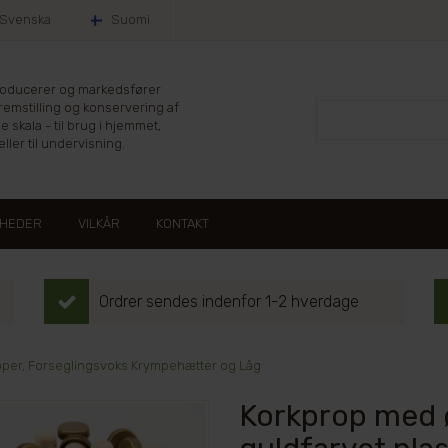
Svenska
Suomi
producerer og markedsfører
fremstilling og konservering af
le skala - til brug i hjemmet,
ller til undervisning.
HEDER
VILKÅR
KONTAKT
Ordrer sendes indenfor 1-2 hverdage
per, Forseglingsvoks Krympehætter og Låg
Korkprop med ø