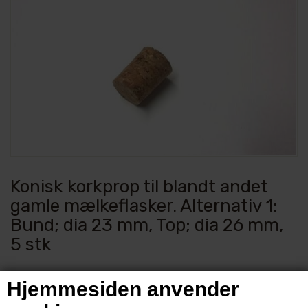
Konisk korkprop til blandt andet
gamle mælkeflasker. Alternativ 1:
Bund; dia 23 mm, Top; dia 26 mm,
5 stk
Varenummer:
3372
Hjemmesiden anvender
Ideel som prop i gamle mælkeflasker af alle størrelser.