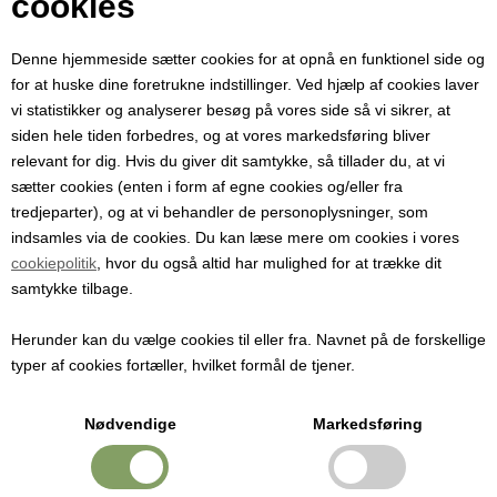
cookies
Pris ved 1 stk.
Denne hjemmeside sætter cookies for at opnå en funktionel side og
33,75
DKK
for at huske dine foretrukne indstillinger. Ved hjælp af cookies laver
vi statistikker og analyserer besøg på vores side så vi sikrer, at
siden hele tiden forbedres, og at vores markedsføring bliver
relevant for dig. Hvis du giver dit samtykke, så tillader du, at vi
Ideel som blandt andet prop til gamle danske mælkeflasker af alle
sætter cookies (enten i form af egne cookies og/eller fra
størrelser.
tredjeparter), og at vi behandler de personoplysninger, som
indsamles via de cookies. Du kan læse mere om cookies i vores
De gamle mælkeflasker er flasker af rigtig god kvalitet til opbevaring
cookiepolitik
, hvor du også altid har mulighed for at trække dit
af saft og juice som samtidig er nemme at rengøre. Derimod er det
samtykke tilbage.
næsten umuligt at finde propper eller kapsler til disse længere.
Denne korkprop er et godt alternativ til de oprindelige kapsler og
Herunder kan du vælge cookies til eller fra. Navnet på de forskellige
propper af plast.
typer af cookies fortæller, hvilket formål de tjener.
Proppen er lidt større end hullet i flasken og behøver derfor ikke at
Nødvendige
Markedsføring
blive skubbet helt ned i hullet i flasken for at forsegle den. Derved
kan propperne nemt tages af og bruges flere gange.