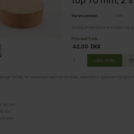
top 70 mm, 2 s
Varenummer:
3195
Alsidig anvendelse til krukker og g
Pris ved 1 stk.
42,00
DKK
 mange formål, for eksempel sennepskrukker, dekorative opbevaringsglas 
d: 65 mm
: 70 mm
a 31 mm