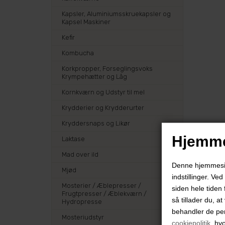
Kapsler, Aluminiumsskruekapsler og
Kapsel Maskiner
Kefir
Kombucha
Korkpropper, Forseglingsvoks
Krympehætter og Låg
Kornkværn og Udstyr til mel
Krydderier og Krydderurter
Kryddersnaps og Likør
Hjemme
Laktase
Mad over ild
Denne hjemmeside
Mjød
indstillinger. Ve
Mosterier / Æblepresser /
siden hele tiden 
Frugtpresser / Æblekværn /
så tillader du, a
Hydropresse
behandler de pe
Mosteriudstyr
cookiepolitik
, hv