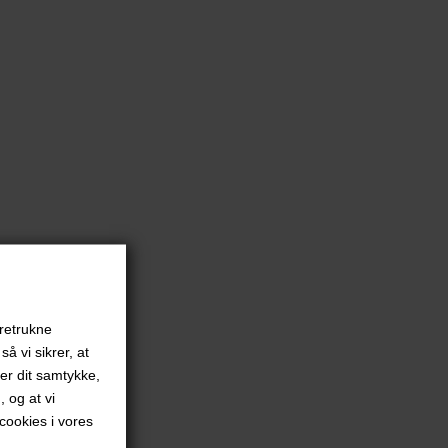
oretrukne
å vi sikrer, at
ver dit samtykke,
, og at vi
ookies i vores