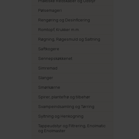
Praktiske Redskaber og Udstyr
Pølsemageri
Rengøring og Desinficering
Romtopf, Krukker m.m.
Røgning, Røgesmuld og Saltning
Saftkogere
Sennepskøkkenet
Simremad
Slanger
Smørkærne
Spirer, plantefrø og tilbehør
Svampeindsamling og Tørring
Syltning og Henkogning
Tappeudstyr og Filtrering, Enolmatic
og Enolmaster