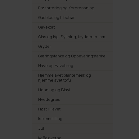
Frøsortering og Kornrensning
Gasblus og tilbehør
Gavekort
Glas og låg: Syltning, krydderier mm.
Gryder
Gæringstanke og Opbevaringstanke
Have og Havebrug
Hjemmelavet plantemælk og
hjemmelavet tofu
Honning og Biavl
Hvedegræs
Høst i Havet
Isfremstilling
Jul
Kaffekværne