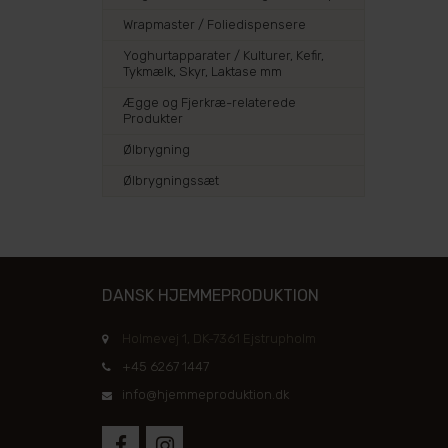
Wrapmaster / Foliedispensere
Yoghurtapparater / Kulturer, Kefir,
Tykmælk, Skyr, Laktase mm
Ægge og Fjerkræ-relaterede
Produkter
Ølbrygning
Ølbrygningssæt
DANSK HJEMMEPRODUKTION
Holmevej 1, DK-7361 Ejstrupholm
+45 6267 1447
info@hjemmeproduktion.dk