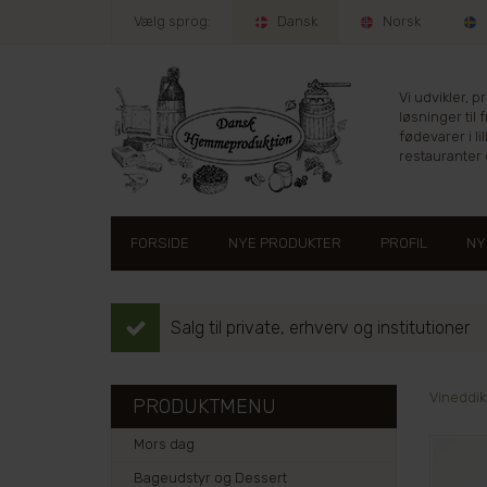
Vælg sprog:
Dansk
Norsk
Vi udvikler, 
løsninger til 
fødevarer i lil
restauranter e
FORSIDE
NYE PRODUKTER
PROFIL
NY
Salg til private, erhverv og institutioner
Vineddik
PRODUKTMENU
Mors dag
Bageudstyr og Dessert