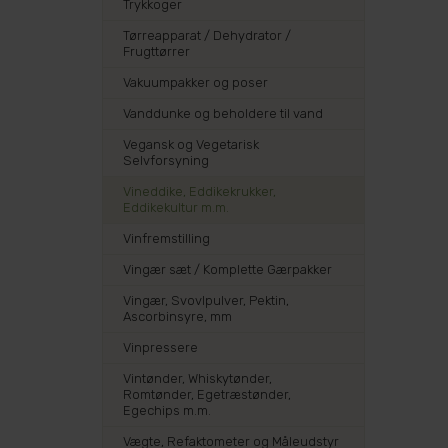
Trykkoger
Tørreapparat / Dehydrator /
Frugttørrer
Vakuumpakker og poser
Vanddunke og beholdere til vand
Vegansk og Vegetarisk
Selvforsyning
Vineddike, Eddikekrukker,
Eddikekultur m.m.
Vinfremstilling
Vingær sæt / Komplette Gærpakker
Vingær, Svovlpulver, Pektin,
Ascorbinsyre, mm
Vinpressere
Vintønder, Whiskytønder,
Romtønder, Egetræstønder,
Egechips m.m.
Vægte, Refaktometer og Måleudstyr