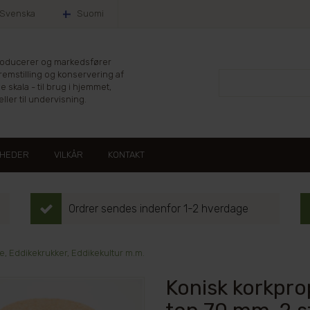
Svenska
Suomi
producerer og markedsfører
fremstilling og konservering af
le skala - til brug i hjemmet,
ller til undervisning.
HEDER
VILKÅR
KONTAKT
Ordrer sendes indenfor 1-2 hverdage
e, Eddikekrukker, Eddikekultur m.m.
Konisk korkpro