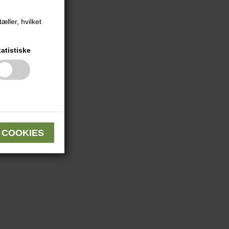
æller, hvilket
tatistiske