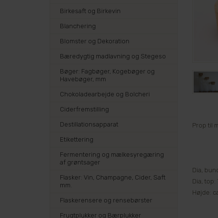
Birkesaft og Birkevin
Blanchering
Blomster og Dekoration
Bæredygtig madlavning og Stegeso
Bøger: Fagbøger, Kogebøger og
Havebøger, mm
Chokoladearbejde og Bolcheri
Ciderfremstilling
Destillationsapparat
Prop til
Etikettering
Fermentering og mælkesyregæring
af grøntsager
Dia, bun
Flasker: Vin, Champagne, Cider, Saft
Dia, top
mm.
Højde: c
Flaskerensere og rensebørster
Frugtplukker og Bærplukker