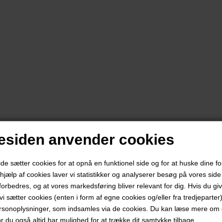
siden anvender cookies
 sætter cookies for at opnå en funktionel side og for at huske dine f
d hjælp af cookies laver vi statistikker og analyserer besøg på vores side s
forbedres, og at vores markedsføring bliver relevant for dig. Hvis du gi
t vi sætter cookies (enten i form af egne cookies og/eller fra tredjeparter)
rsonoplysninger, som indsamles via de cookies. Du kan læse mere om c
or du også altid har mulighed for at trække dit samtykke tilbage.