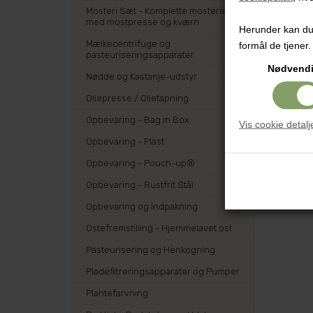
Mosteri Sæt - Komplette mosterier
med mostpresse og kværn
Herunder kan du v
Mælkecentrifuge og
formål de tjener.
pasteuriseringsapparater
Nødvend
Nødde og Kastanje-udstyr
Oliepresse / Olietapning
Opbevaring - Bag in Box
Vis cookie detalj
Opbevaring - Plast
Opbevaring - Pouch-up®
Opbevaring - Rustfrit Stål
Opbevaring og Indpakning
Ostefremstilling - Hjemmelavet ost
Pasteurisering og Henkogning
Pladefiltreringsapparater og Pumper
Plantefarvning