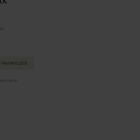
tk
las
med mere.