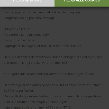
ingredienser end 1 kg sukker og vand for at fremstille ens egen øl.
Lav dig eget øl med minimum af udstyr. Nemt og lige til.
Brugeranvisning på dansk vedlagt.
Udbytte: 23 liter øl
Forventet alkoholprocent: 3,8%
Brygtid: ca. 4-6 dage.
Lagringstid: 16 dage eller indtil øllet har en fin klarhed.
Hvis ikke det allerede forefindes i husholdningen kan det overvejes
at tilkøbe en lang røreske, varenummer 6034.
Yderligere udstyr som der skal anvendes til tapningen af øllet;
Den færdige øl kan enten fyldes på 5 liters ølfade, se varenummer
6027, eller på flasker
Manuel flaskefylder med autostop, varenummer 3198, sørger for at
øllet ikke skummer så meget ved tapningen
Kapselapparat, varenummer 6035a eller 3748