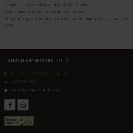
Kapsler: Se udvalget i produktgruppen 'Kapsler,
Aluminiumsskruekapsler og Kapsel Maskiner'
Rengøring og sterilisering af udstyr med Chemipro Oxi, varenummer
3018
DANSK HJEMMEPRODUKTION
Holmevej 1, DK-7361 Ejstrupholm
+45 6267 1447
info@hjemmeproduktion.dk