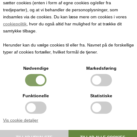
490,00
DKK
sætter cookies (enten i form af egne cookies og/eller fra
tredjeparter), og at vi behandler de personoplysninger, som
indsamles via de cookies. Du kan læse mere om cookies i vores
cookiepolitik
, hvor du også altid har mulighed for at trække dit
samtykke tilbage.
Komplet ølbryggersæt til 23 liter Muntons Premium Midland Mild Ale. -
Nemt og hurtigt. Lav dig eget øl med minimum af udstyr.
Herunder kan du vælge cookies til eller fra. Navnet på de forskellige
typer af cookies fortæller, hvilket formål de tjener.
Sættet består af:
1 stk Muntons Midland Mild Ale kit med ølgær og maltekstrakt tilsat
Nødvendige
Markedsføring
humle
1 stk 30 liters gæringsspand med låg, tappehane og tyl samt gærrør
1 stk Oeschlevægt
1 stk måleglas
Funktionelle
Statistiske
Premium Midland Mild Ale. En mørk men alligevel blød øl som er
populær til at slukke tørsten med.
Vis cookie detaljer
Komplet hjemmebyggerpakke med ølgær og maltekstrakt tilsat humle
fra England. Ud over denne pakke skal der ikke bruges andre