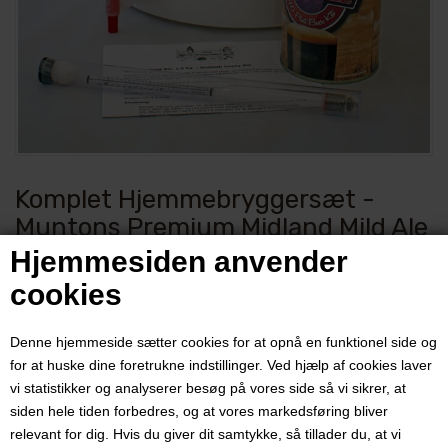
Komplet Hjemmebryggersæt -
Muntons Premium Midland Mild Ale
Beer
Hjemmesiden anvender
cookies
Varenummer:
7773-Pakke
Denne hjemmeside sætter cookies for at opnå en funktionel side og
Komplet ølbryggersæt til 23 liter Muntons Premium Midland Mild Ale
for at huske dine foretrukne indstillinger. Ved hjælp af cookies laver
Beer.
vi statistikker og analyserer besøg på vores side så vi sikrer, at
Nemt og hurtigt. Lav dig eget øl med minimum af udstyr.
siden hele tiden forbedres, og at vores markedsføring bliver
Pris ved 1 stk.
relevant for dig. Hvis du giver dit samtykke, så tillader du, at vi