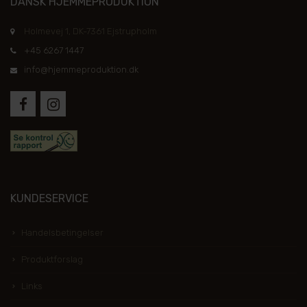
DANSK HJEMMEPRODUKTION
Holmevej 1, DK-7361 Ejstrupholm
+45 6267 1447
info@hjemmeproduktion.dk
KUNDESERVICE
Handelsbetingelser
Produktforslag
Links