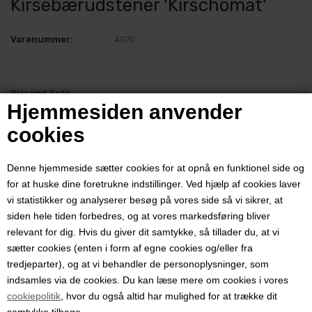
Kirsebærudstener 'Kirschomat'
Varenummer:
4070
Pris ved 1 stk.
Hjemmesiden anvender
358,00
DKK
cookies
Denne hjemmeside sætter cookies for at opnå en funktionel side og
Kirsebærudstener til hurtig udstening af stenfrugter som
for at huske dine foretrukne indstillinger. Ved hjælp af cookies laver
sødkirsebær/ moreller, store surkirsebær og frugter med lignende
vi statistikker og analyserer besøg på vores side så vi sikrer, at
små sten.
siden hele tiden forbedres, og at vores markedsføring bliver
relevant for dig. Hvis du giver dit samtykke, så tillader du, at vi
OBS: Kan ikke udstene små surkirsebær.
sætter cookies (enten i form af egne cookies og/eller fra
Vi får ofte spørgsmålet ''Hvad er små kirsebær?" Det er umiddelbart
tredjeparter), og at vi behandler de personoplysninger, som
lidt svært at svare på for selv på et kirsebær-træ med forholdsvis
indsamles via de cookies. Du kan læse mere om cookies i vores
store kirsebær vil der være nogle bær som vil smutte igennem hullet
cookiepolitik
, hvor du også altid har mulighed for at trække dit
uden at bærret udstenes. Man kan vælge og se på det som at glasset
samtykke tilbage.