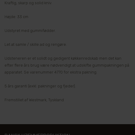
Kraftig, skarp og solid kniv.
Højde: 33 cm
Udstyret med gummifødder.
Let at samle / skille ad og rengøre.
Udsteneren er et solidt og gedigent køkkenredskab men det kan
efter flere års brug være nødvendigt at udskifte gummipakningen på
apparatet. Se varenummer 4770 for ekstra pakning.
5 års garanti (exkl. pakninger og fjeder).
Fremstillet af Westmark, Tyskland