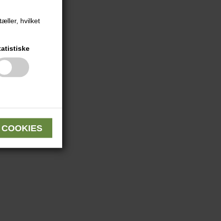
æller, hvilket
tatistiske