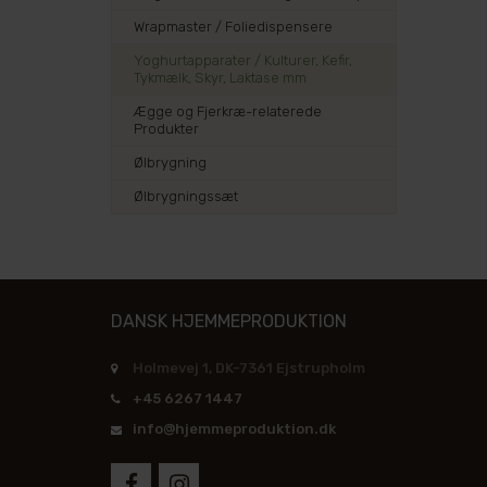
Wrapmaster / Foliedispensere
Yoghurtapparater / Kulturer, Kefir,
Tykmælk, Skyr, Laktase mm
Ægge og Fjerkræ-relaterede
Produkter
Ølbrygning
Ølbrygningssæt
DANSK HJEMMEPRODUKTION
Holmevej 1, DK-7361 Ejstrupholm
+45 6267 1447
info@hjemmeproduktion.dk