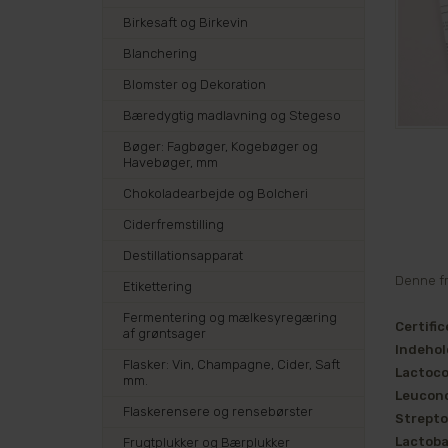
Birkesaft og Birkevin
Blanchering
Blomster og Dekoration
Bæredygtig madlavning og Stegeso
Bøger: Fagbøger, Kogebøger og
Havebøger, mm
Chokoladearbejde og Bolcheri
Ciderfremstilling
Destillationsapparat
Denne fr
Etikettering
Fermentering og mælkesyregæring
Certifi
af grøntsager
Indehol
Flasker: Vin, Champagne, Cider, Saft
Lactoco
mm.
Leucon
Flaskerensere og rensebørster
Strepto
Lactoba
Frugtplukker og Bærplukker