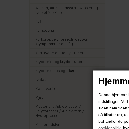
Kapsler, Aluminiumsskruekapsler og
Kapsel Maskiner
Kefir
Kombucha
Korkpropper, Forseglingsvoks
Krympehætter og Låg
Kornkværn og Udstyr til mel
Krydderier og Krydderurter
Kryddersnaps og Likør
Hjemme
Laktase
Mad over ild
Denne hjemmeside
Mjød
indstillinger. Ve
Mosterier / Æblepresser /
siden hele tiden 
Frugtpresser / Æblekværn /
så tillader du, a
Hydropresse
behandler de pe
Mosteriudstyr
cookiepolitik
, hv