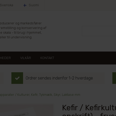
Svenska
Suomi
producerer og markedsfører
fremstilling og konservering af
le skala - til brug i hjemmet,
ller til undervisning.
HEDER
VILKÅR
KONTAKT
Ordrer sendes indenfor 1-2 hverdage
pparater / Kulturer, Kefir, Tykmælk, Skyr, Laktase mm
Kefir / Kefirkult