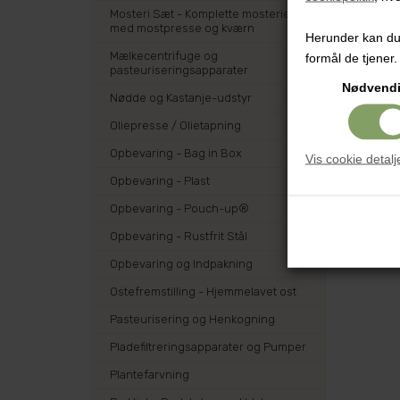
Mosteri Sæt - Komplette mosterier
med mostpresse og kværn
Herunder kan du v
Mælkecentrifuge og
formål de tjener.
pasteuriseringsapparater
Nødvend
Nødde og Kastanje-udstyr
Oliepresse / Olietapning
Opbevaring - Bag in Box
Vis cookie detalj
Opbevaring - Plast
Opbevaring - Pouch-up®
Opbevaring - Rustfrit Stål
Opbevaring og Indpakning
Ostefremstilling - Hjemmelavet ost
Pasteurisering og Henkogning
Pladefiltreringsapparater og Pumper
Plantefarvning