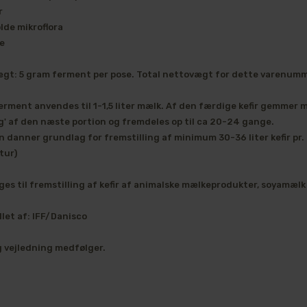
r
lde mikroflora
e
gt: 5 gram ferment per pose. Total nettovægt for dette varenumm
erment anvendes til 1-1,5 liter mælk. Af den færdige kefir gemmer m
g' af den næste portion og fremdeles op til ca 20-24 gange.
n danner grundlag for fremstilling af minimum 30-36 liter kefir pr
tur)
ges til fremstilling af kefir af animalske mælkeprodukter, soyamæl
let af: IFF/Danisco
g vejledning medfølger.