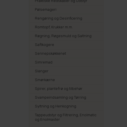
Praktiske Redskaber og Udstyr
Pølsemageri
Rengøring og Desinficering
Romtopf, Krukker m.m.
Røgning, Røgesmuld og Saltning
Saftkogere
Sennepskøkkenet
Simremad
Slanger
Smørkærne
Spirer, plantefrø og tilbehør
Svampeindsamling og Tørring
Syltning og Henkogning
Tappeudstyr og Filtrering, Enolmatic
og Enolmaster