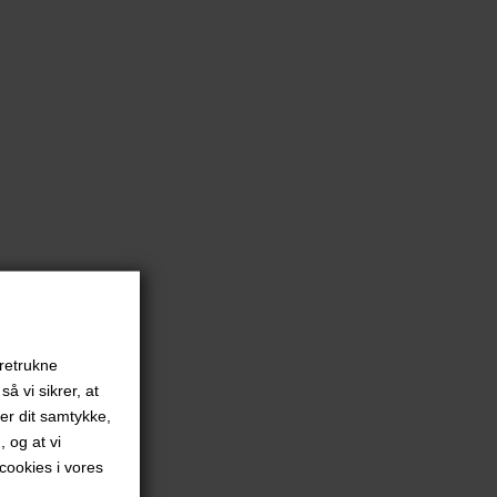
oretrukne
å vi sikrer, at
ver dit samtykke,
, og at vi
ookies i vores