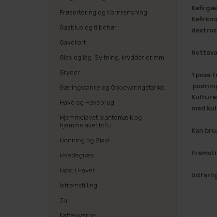
Kefirgæ
Frøsortering og Kornrensning
Kefirkno
Gasblus og tilbehør
dextros
Gavekort
Nettovæ
Glas og låg: Syltning, krydderier mm.
Gryder
1 pose f
'podnin
Gæringstanke og Opbevaringstanke
Kulture
Have og Havebrug
med kul
Hjemmelavet plantemælk og
hjemmelavet tofu
Kan bru
Honning og Biavl
Fremstil
Hvedegræs
Høst i Havet
Udførli
Isfremstilling
Jul
Kaffekværne