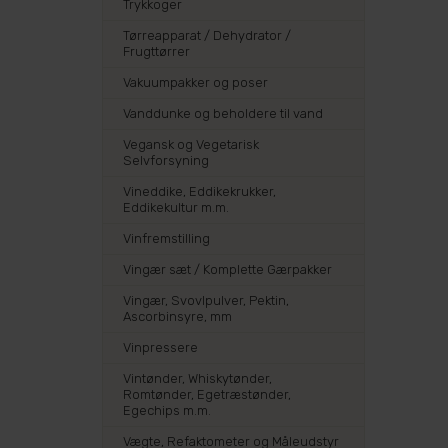
Trykkoger
Tørreapparat / Dehydrator /
Frugttørrer
Vakuumpakker og poser
Vanddunke og beholdere til vand
Vegansk og Vegetarisk
Selvforsyning
Vineddike, Eddikekrukker,
Eddikekultur m.m.
Vinfremstilling
Vingær sæt / Komplette Gærpakker
Vingær, Svovlpulver, Pektin,
Ascorbinsyre, mm
Vinpressere
Vintønder, Whiskytønder,
Romtønder, Egetræstønder,
Egechips m.m.
Vægte, Refaktometer og Måleudstyr