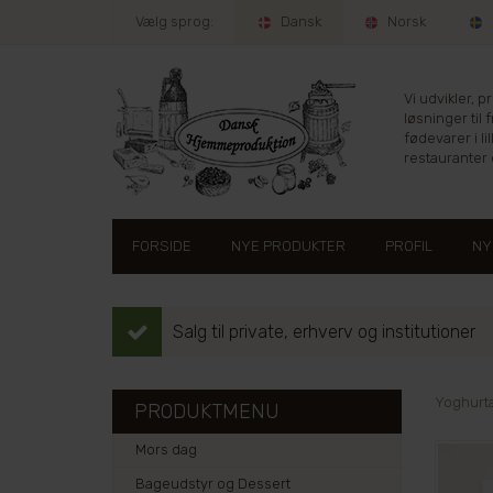
Vælg sprog:
Dansk
Norsk
Vi udvikler, 
løsninger til 
fødevarer i lil
restauranter e
FORSIDE
NYE PRODUKTER
PROFIL
NY
Salg til private, erhverv og institutioner
Yoghurta
PRODUKTMENU
Mors dag
Bageudstyr og Dessert