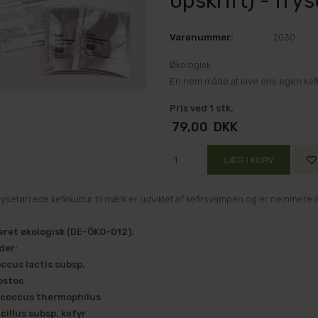
opskrift) - fry
Varenummer:
2030
Økologisk
En nem måde at lave ens egen kefir
Pris ved 1 stk.
79,00
DKK
ysetørrede kefirkultur til mælk er udviklet af kefirsvampen og er nemmere a
ceret økologisk (DE-ÖKO-012).
der:
ccus lactis subsp.
ostoc
coccus thermophilus
cillus subsp. kefyr