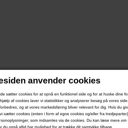
siden anvender cookies
 sætter cookies for at opnå en funktionel side og for at huske dine f
d hjælp af cookies laver vi statistikker og analyserer besøg på vores side s
forbedres, og at vores markedsføring bliver relevant for dig. Hvis du gi
t vi sætter cookies (enten i form af egne cookies og/eller fra tredjeparter)
rsonoplysninger, som indsamles via de cookies. Du kan læse mere om c
or du også altid har mulighed for at trække dit samtykke tilbage.