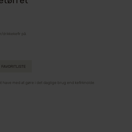
setørret
/drikkekefir på.
t have med at gøre i det daglige brug end kefirknolde.