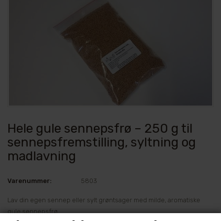
Hele gule sennepsfrø – 250 g til
sennepsfremstilling, syltning og
madlavning
Varenummer:
5803
Lav din egen sennep eller sylt grøntsager med milde, aromatiske
gule sennepsfrø.