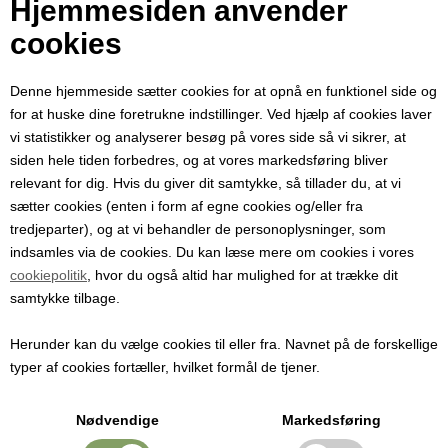
Hjemmesiden anvender
Pris ved 1 stk.
cookies
47,00
DKK
Denne hjemmeside sætter cookies for at opnå en funktionel side og
for at huske dine foretrukne indstillinger. Ved hjælp af cookies laver
vi statistikker og analyserer besøg på vores side så vi sikrer, at
Giv dine retter en mild og aromatisk varme
siden hele tiden forbedres, og at vores markedsføring bliver
Hele gule sennepsfrø (Sinapis alba) er uundværlige, når du vil lave
relevant for dig. Hvis du giver dit samtykke, så tillader du, at vi
hjemmelavet sennep, pickles eller syltede grøntsager. Frøene har en
sætter cookies (enten i form af egne cookies og/eller fra
rundere og mildere smag end de sorte sennepsfrø, hvilket gør dem
tredjeparter), og at vi behandler de personoplysninger, som
ideelle til både klassiske og moderne opskrifter.
indsamles via de cookies. Du kan læse mere om cookies i vores
cookiepolitik
, hvor du også altid har mulighed for at trække dit
Perfekte til sennep, syltning og krydring
samtykke tilbage.
Brug de gule sennepsfrø hele for et dekorativt præg i dine syltede
grøntsager, eller knus dem for at frigive den karakteristiske
Herunder kan du vælge cookies til eller fra. Navnet på de forskellige
sennepsaroma. De passer perfekt til hjemmelavet sennep,
typer af cookies fortæller, hvilket formål de tjener.
dressinger, marinader og saucer – og er også populære i nordisk
madlavning, chutney og pickles.
Nødvendige
Markedsføring
Sådan får du mest ud af dine sennepsfrø