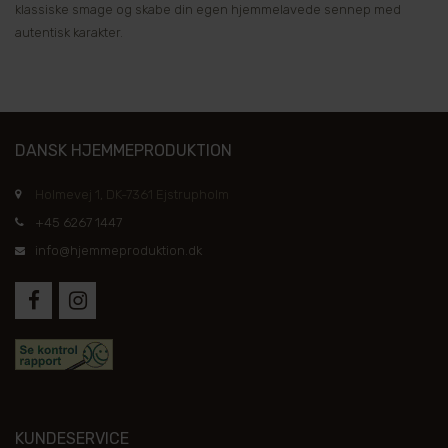
klassiske smage og skabe din egen hjemmelavede sennep med
autentisk karakter.
DANSK HJEMMEPRODUKTION
Holmevej 1, DK-7361 Ejstrupholm
+45 6267 1447
info@hjemmeproduktion.dk
KUNDESERVICE