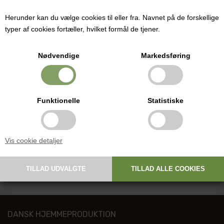
27,75
DKK
(Før
37,00
)
Herunder kan du vælge cookies til eller fra. Navnet på de forskellige
typer af cookies fortæller, hvilket formål de tjener.
Nødvendige
Markedsføring
Poly gavebånd er et must til smuk indpakning af gaver og blomster, til
at binde om kurve, i balloner eller om håndtaget på gaveposer og
helt almindelige bæreposer.
Funktionelle
Statistiske
Bredde: 5 mm
Længde: 500 m
Vis cookie detaljer
BEMÆRK! Farven er kun vejledende og meget afhængig af
skærmens formåen.
DANSK HJEMMEPRODUKTION