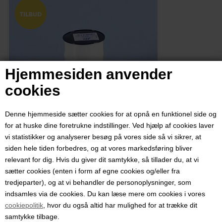
Hjemmesiden anvender
cookies
Denne hjemmeside sætter cookies for at opnå en funktionel side og
for at huske dine foretrukne indstillinger. Ved hjælp af cookies laver
vi statistikker og analyserer besøg på vores side så vi sikrer, at
siden hele tiden forbedres, og at vores markedsføring bliver
relevant for dig. Hvis du giver dit samtykke, så tillader du, at vi
Gavebånd, glat, snehvid, 5 mm
sætter cookies (enten i form af egne cookies og/eller fra
bredt, 500 meter
tredjeparter), og at vi behandler de personoplysninger, som
indsamles via de cookies. Du kan læse mere om cookies i vores
Varenummer:
4744
cookiepolitik
, hvor du også altid har mulighed for at trække dit
samtykke tilbage.
Pris ved 1 stk.