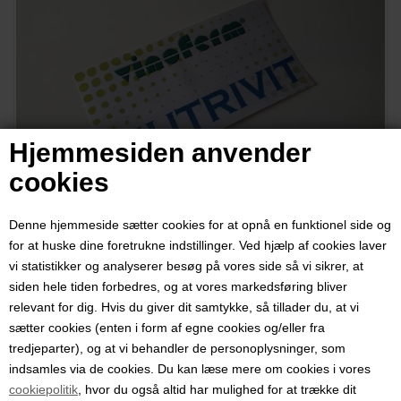
Hjemmesiden anvender
cookies
Denne hjemmeside sætter cookies for at opnå en funktionel side og
Gærnæringssalt, Nutrivit, 100 gr
for at huske dine foretrukne indstillinger. Ved hjælp af cookies laver
vi statistikker og analyserer besøg på vores side så vi sikrer, at
Varenummer:
3208
siden hele tiden forbedres, og at vores markedsføring bliver
relevant for dig. Hvis du giver dit samtykke, så tillader du, at vi
Pris ved 1 stk.
sætter cookies (enten i form af egne cookies og/eller fra
89,00
DKK
tredjeparter), og at vi behandler de personoplysninger, som
indsamles via de cookies. Du kan læse mere om cookies i vores
cookiepolitik
, hvor du også altid har mulighed for at trække dit