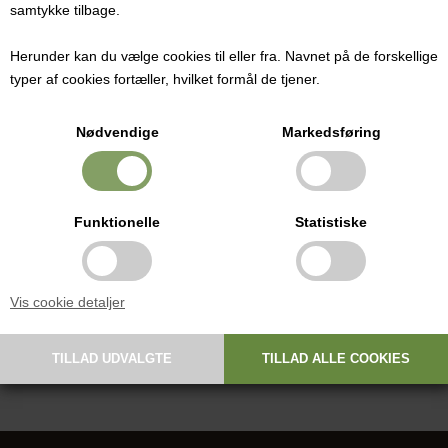
samtykke tilbage.
Et specialudviklet blanding af gærnæringsstoffer, vitaminer (bl.a
vitamin B1), mineraler og mikronæringsstoffer, der sikrer en optimal
Herunder kan du vælge cookies til eller fra. Navnet på de forskellige
og stabil gæringsprocess.
typer af cookies fortæller, hvilket formål de tjener.
Denne gærnæringssalt kan bruges til alle gærkulturerne, som
forhandles af Dansk Hjemmeproduktion.
Nødvendige
Markedsføring
Dosering:
4-10g næringsalt /10 liter most eller vin.
Vægt: 100 gr
Funktionelle
Statistiske
Vejledning:
- Opløs produktet i en lille smule vand før det tilsættes væsken ved
Vis cookie detaljer
omrøring.
Det er vigtigt at gærnæringssalten tilsættes før gærkulturen tilsættes
mosten eller saften.