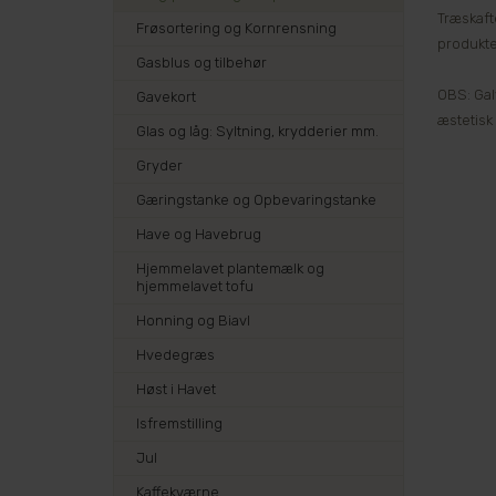
Træskaft
Frøsortering og Kornrensning
produkter
Gasblus og tilbehør
OBS: Galv
Gavekort
æstetisk
Glas og låg: Syltning, krydderier mm.
Gryder
Gæringstanke og Opbevaringstanke
Have og Havebrug
Hjemmelavet plantemælk og
hjemmelavet tofu
Honning og Biavl
Hvedegræs
Høst i Havet
Isfremstilling
Jul
Kaffekværne