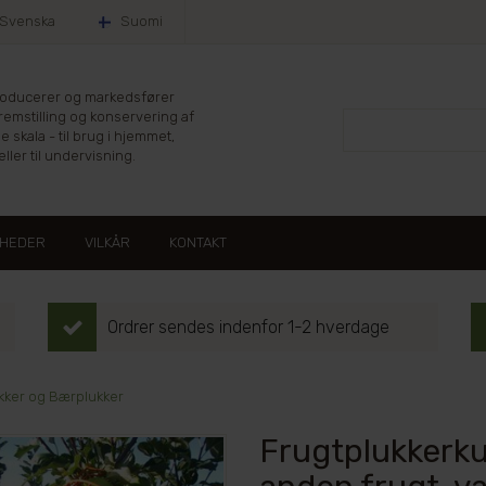
Svenska
Suomi
producerer og markedsfører
fremstilling og konservering af
le skala - til brug i hjemmet,
ller til undervisning.
HEDER
VILKÅR
KONTAKT
Ordrer sendes indenfor 1-2 hverdage
kker og Bærplukker
Frugtplukkerkur