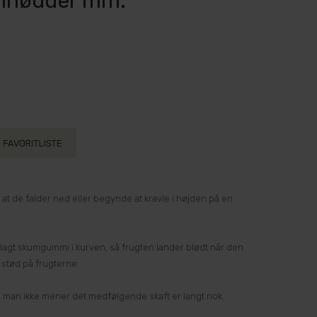
alnødder mm.
 at de falder ned eller begynde at kravle i højden på en
dlagt skumgummi i kurven, så frugten lander blødt når den
 stød på frugterne.
vis man ikke mener det medfølgende skaft er langt nok.