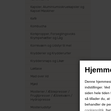
Kapsler, Aluminiumsskruekapsler og
Kapsel Maskiner
Kefir
Kombucha
Korkpropper, Forseglingsvoks
Krympehætter og Låg
Kornkværn og Udstyr til mel
Krydderier og Krydderurter
Kryddersnaps og Likør
Hjemme
Laktase
Mad over ild
Denne hjemmeside
Mjød
indstillinger. Ve
Mosterier / Æblepresser /
siden hele tiden 
Frugtpresser / Æblekværn /
så tillader du, a
Hydropresse
behandler de pe
Mosteriudstyr
cookiepolitik
, hv