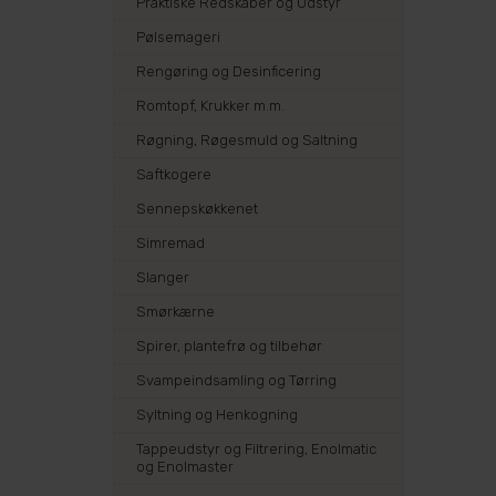
Praktiske Redskaber og Udstyr
Pølsemageri
Rengøring og Desinficering
Romtopf, Krukker m.m.
Røgning, Røgesmuld og Saltning
Saftkogere
Sennepskøkkenet
Simremad
Slanger
Smørkærne
Spirer, plantefrø og tilbehør
Svampeindsamling og Tørring
Syltning og Henkogning
Tappeudstyr og Filtrering, Enolmatic
og Enolmaster