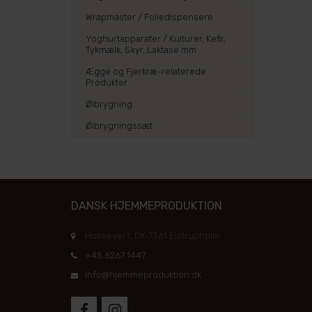
Wrapmaster / Foliedispensere
Yoghurtapparater / Kulturer, Kefir,
Tykmælk, Skyr, Laktase mm
Ægge og Fjerkræ-relaterede
Produkter
Ølbrygning
Ølbrygningssæt
DANSK HJEMMEPRODUKTION
Holmevej 1, DK-7361 Ejstrupholm
+45 6267 1447
info@hjemmeproduktion.dk