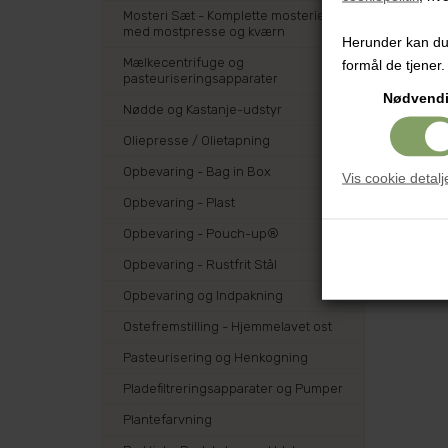
Mosteri Sæt - Komplette mosterier
med mostpresse og kværn
Herunder kan du v
Mælkecentrifuge og
formål de tjener.
pasteuriseringsapparater
Nødvend
Nødde og Kastanje-udstyr
Oliepresse / Olietapning
Opbevaring - Bag in Box
Vis cookie detalj
Opbevaring - Plast
Opbevaring - Pouch-up®
Opbevaring - Rustfrit Stål
Opbevaring og Indpakning
Ostefremstilling - Hjemmelavet ost
Pasteurisering og Henkogning
Pladefiltreringsapparater og Pumper
Plantefarvning