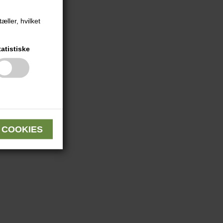
æller, hvilket
tatistiske