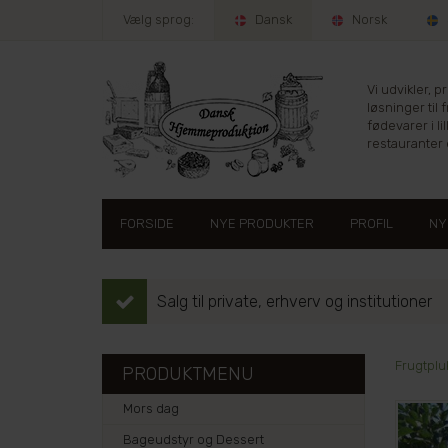
Vælg sprog:
Dansk
Norsk
Vi udvikler, 
løsninger til 
fødevarer i lil
restauranter e
FORSIDE
NYE PRODUKTER
PROFIL
NY
Salg til private, erhverv og institutioner
Frugtplu
PRODUKTMENU
Mors dag
Bageudstyr og Dessert