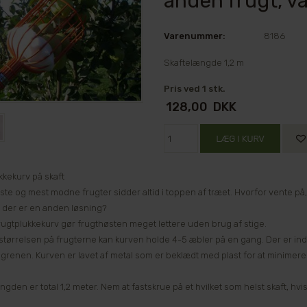
anden frugt, v
Varenummer:
8186
Skaftelængde 1,2 m
Pris ved 1 stk.
128,00
DKK
kkekurv på skaft
ste og mest modne frugter sidder altid i toppen af træet. Hvorfor vente på,
r der er en anden løsning?
ugtplukkekurv gør frugthøsten meget lettere uden brug af stige.
r størrelsen på frugterne kan kurven holde 4-5 æbler på en gang. Der er in
f grenen. Kurven er lavet af metal som er beklædt med plast for at minimere
ngden er total 1,2 meter. Nem at fastskrue på et hvilket som helst skaft, h