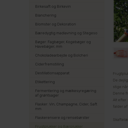
Birkesaft og Birkevin
Blanchering
Blomster og Dekoration
Bæredygtig madlavning og Stegeso
Bøger: Fagbøger, Kogebøger og
Havebøger, mm
Chokoladearbejde og Bolcheri
Ciderfremstilling
Destillationsapparat
Frugtplu
De dejlig
Etikettering
stige nå
Fermentering og mælkesyregæring
Denne fr
af grøntsager
Alt efte
Flasker: Vin, Champagne, Cider, Saft
falder a
mm.
Flaskerensere og rensebørster
Skaftelæ
Frugtplukker og Bærplukker