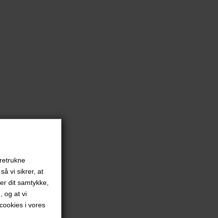
oretrukne
å vi sikrer, at
ver dit samtykke,
, og at vi
ookies i vores