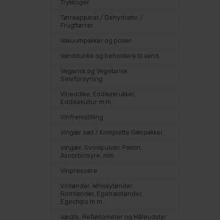
Trykkoger
Tørreapparat / Dehydrator /
Frugttørrer
Vakuumpakker og poser
Vanddunke og beholdere til vand
Vegansk og Vegetarisk
Selvforsyning
Vineddike, Eddikekrukker,
Eddikekultur m.m.
Vinfremstilling
Vingær sæt / Komplette Gærpakker
Vingær, Svovlpulver, Pektin,
Ascorbinsyre, mm
Vinpressere
Vintønder, Whiskytønder,
Romtønder, Egetræstønder,
Egechips m.m.
Vægte, Refaktometer og Måleudstyr