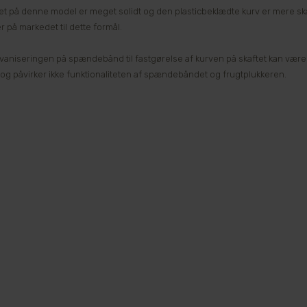
et på denne model er meget solidt og den plasticbeklædte kurv er mere sk
 på markedet til dette formål.
aniseringen på spændebånd til fastgørelse af kurven på skaftet kan være let
 og påvirker ikke funktionaliteten af spændebåndet og frugtplukkeren.