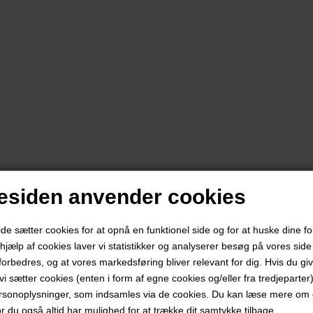
siden anvender cookies
 sætter cookies for at opnå en funktionel side og for at huske dine f
d hjælp af cookies laver vi statistikker og analyserer besøg på vores side s
forbedres, og at vores markedsføring bliver relevant for dig. Hvis du gi
t vi sætter cookies (enten i form af egne cookies og/eller fra tredjeparter)
rsonoplysninger, som indsamles via de cookies. Du kan læse mere om c
or du også altid har mulighed for at trække dit samtykke tilbage.