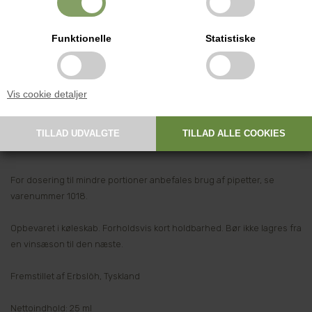
Anvisning: Den ønskede mængde enzym fortyndes med vand i
forholdet 1:20. Tilsættes under omrøring.
Funktionelle
Statistiske
Behandling med dette produkt bør ske ved 20° C, gerne højere, med
en kontakttid på 2 timer. Hvis der er koldere i det lokale hvor man
Vis cookie detaljer
fremstiller vin, kan samme effekt opnås ved at fordoble doseringen.
Det er vigtigt at den videre vinfremstilling først fortsættes efter den
endte kontakttid.
For dosering til mindre portioner anbefales brug af pipetter, se
varenummer 1018.
Opbevaret i køleskab. Forholdsvis kort holdbarhed. Bør ikke lagres fra
en vinsæson til den næste.
Fremstillet af Erbslöh, Tyskland
Nettoindhold: 25 ml