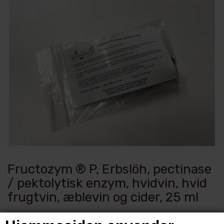
Fructozym ® P, Erbslöh, pectinase
/ pektolytisk enzym, hvidvin, hvid
frugtvin, æblevin og cider, 25 ml
Varenummer:
3395