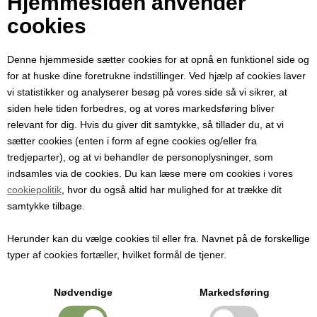
Hjemmesiden anvender
cookies
Til hvidvin, hvid og rød frugtvin, æblevin og cider.
Denne hjemmeside sætter cookies for at opnå en funktionel side og
Pris ved 1 stk.
for at huske dine foretrukne indstillinger. Ved hjælp af cookies laver
90,00
DKK
vi statistikker og analyserer besøg på vores side så vi sikrer, at
siden hele tiden forbedres, og at vores markedsføring bliver
relevant for dig. Hvis du giver dit samtykke, så tillader du, at vi
sætter cookies (enten i form af egne cookies og/eller fra
tredjeparter), og at vi behandler de personoplysninger, som
Meget koncentreret flydende pectinase enzym som sørger for hurtig
indsamles via de cookies. Du kan læse mere om cookies i vores
nedbrydning af pektinen i frugtpulp. Enzymet medvirker også til at
cookiepolitik
, hvor du også altid har mulighed for at trække dit
nedbryde cellevægge hvilket giver et større udbytte.
samtykke tilbage.
Til hvidvin, hvid frugtvin, æblevin og cider.
Herunder kan du vælge cookies til eller fra. Navnet på de forskellige
typer af cookies fortæller, hvilket formål de tjener.
Dosering: 5ml til 50 liter saft ved 20° C, gerne højere, med en
kontakttid på 2 timer.
Nødvendige
Markedsføring
Tilsættes umiddelbart efter at mosten / saften er presset.